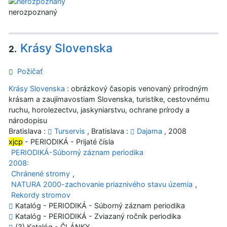
nerozpoznaný
Krásy Slovenska
2.
Požičať
Krásy Slovenska
: obrázkový časopis venovaný prírodným
krásam a zaujímavostiam Slovenska, turistike, cestovnému
ruchu, horolezectvu, jaskyniarstvu, ochrane prírody a
národopisu
Bratislava :
Turservis
, Bratislava :
Dajama
, 2008
xjcp
- PERIODIKÁ - Prijaté čísla
PERIODIKÁ-Súborný záznam periodika
2008:
Chránené stromy
,
NATURA 2000-zachovanie priaznivého stavu územia
,
Rekordy stromov
Katalóg - PERIODIKÁ - Súborný záznam periodika
Katalóg - PERIODIKÁ - Zviazaný ročník periodika
(3) Katalóg - ČLÁNKY