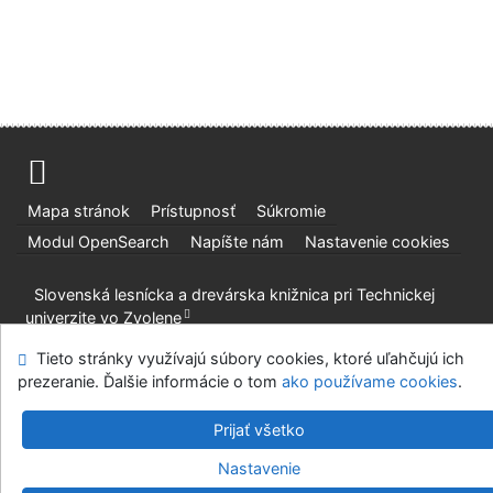
Mapa stránok
Prístupnosť
Súkromie
Modul OpenSearch
Napíšte nám
Nastavenie cookies
Slovenská lesnícka a drevárska knižnica pri Technickej
univerzite vo Zvolene
©1993-2026
IPAC
v.4.8.63a
-
Cosmotron Slovakia, s.r.o.
Tieto stránky využívajú súbory cookies, ktoré uľahčujú ich
prezeranie. Ďalšie informácie o tom
ako používame cookies
.
Prijať všetko
Nastavenie