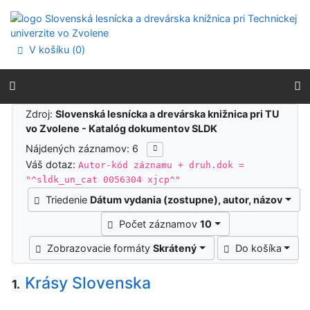
Prejsť na obsah
Prejsť na menu
Prehlásenie o webovej prístupnosti
V košíku (
0
)
Výsledky vyhľadávania
Zdroj:
Slovenská lesnícka a drevárska knižnica pri TU
vo Zvolene - Katalóg dokumentov SLDK
Nájdených záznamov: 6
Váš dotaz:
Autor-kód záznamu + druh.dok =
"^sldk_un_cat 0056304 xjcp^"
Triedenie
Dátum vydania (zostupne), autor, názov
Počet záznamov
10
Zobrazovacie formáty
Skrátený
Do košíka
Krásy Slovenska
1.