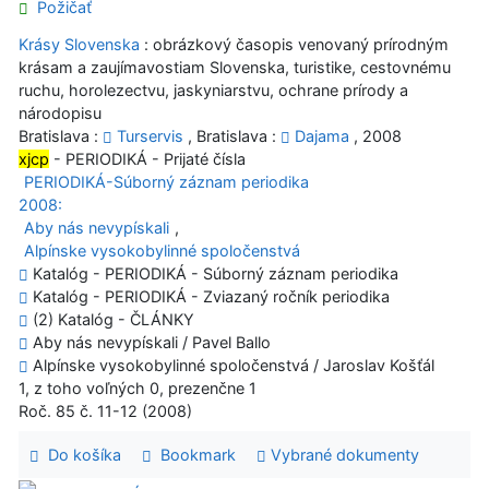
Požičať
Krásy Slovenska
: obrázkový časopis venovaný prírodným
krásam a zaujímavostiam Slovenska, turistike, cestovnému
ruchu, horolezectvu, jaskyniarstvu, ochrane prírody a
národopisu
Bratislava :
Turservis
, Bratislava :
Dajama
, 2008
xjcp
- PERIODIKÁ - Prijaté čísla
PERIODIKÁ-Súborný záznam periodika
2008:
Aby nás nevypískali
,
Alpínske vysokobylinné spoločenstvá
Katalóg - PERIODIKÁ - Súborný záznam periodika
Katalóg - PERIODIKÁ - Zviazaný ročník periodika
(2) Katalóg - ČLÁNKY
Aby nás nevypískali / Pavel Ballo
Alpínske vysokobylinné spoločenstvá / Jaroslav Košťál
1, z toho voľných 0, prezenčne 1
Roč. 85 č. 11-12 (2008)
Do košíka
Bookmark
Vybrané dokumenty