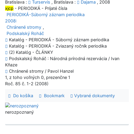
Bratislava :
Turservis
, Bratislava :
Dajama
, 2008
xjcp
- PERIODIKÁ - Prijaté čísla
PERIODIKÁ-Súborný záznam periodika
2008:
Chránené stromy
,
Podskalský Roháč
Katalóg - PERIODIKÁ - Súborný záznam periodika
Katalóg - PERIODIKÁ - Zviazaný ročník periodika
(2) Katalóg - ČLÁNKY
Podskalský Roháč : Národná prírodná rezervácia / Ivan
Kňaze
Chránené stromy / Pavol Hanzel
1, z toho voľných 0, prezenčne 1
Roč. 85 č. 1-2 (2008)
Do košíka
Bookmark
Vybrané dokumenty
nerozpoznaný