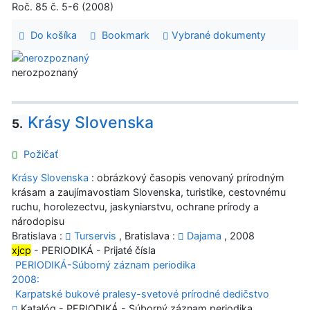
Roč. 85 č. 5-6 (2008)
Do košíka
Bookmark
Vybrané dokumenty
nerozpoznaný
Krásy Slovenska
5.
Požičať
Krásy Slovenska
: obrázkový časopis venovaný prírodným
krásam a zaujímavostiam Slovenska, turistike, cestovnému
ruchu, horolezectvu, jaskyniarstvu, ochrane prírody a
národopisu
Bratislava :
Turservis
, Bratislava :
Dajama
, 2008
xjcp
- PERIODIKÁ - Prijaté čísla
PERIODIKÁ-Súborný záznam periodika
2008:
Karpatské bukové pralesy-svetové prírodné dedičstvo
Katalóg - PERIODIKÁ - Súborný záznam periodika