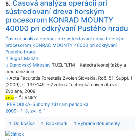
Časová analýza operácii pri
5.
sústreďovaní dreva horským
procesorom KONRAD MOUNTY
40000 pri odkrývaní Pustého hradu
Časová analýza operácii pri sústreďovaní dreva horským
procesorom KONRAD MOUNTY 40000 pri odkrývaní
Pustého hradu
Bugoš Marián
Stanovský Miroslav
TUZLFLTM - Katedra lesnej ťažby a
mechanizácie
Acta Facultatis Forestalis Zvolen Slovakia. Roč. 51, Suppl. 1
(2009), s. 137-149. - Zvolen : Technická univerzita vo
Zvolene, 2009
xcla
- ČLÁNKY
PERIODIKÁ-Súborný záznam periodika
2009:
1-3, zvl. č. 1
Do košíka
Bookmark
Vybrané dokumenty