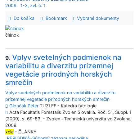
2009:
1-3, zvl. č. 1
Do košíka
Bookmark
Vybrané dokumenty
článok
Vplyv svetelných podmienok na
9.
variabilitu a diverzitu prízemnej
vegetácie prírodných horských
smrečín
Vplyv svetelných podmienok na variabilitu a diverzitu
prízemnej vegetácie prírodných horských smrečín
Glončák Peter
TUZLFF - Katedra fytológie
Acta Facultatis Forestalis Zvolen Slovakia. Roč. 51, Suppl. 1
(2009), s. 69-83. - Zvolen : Technická univerzita vo Zvolene,
2009
xcla
- ČLÁNKY
PERIODIKÁ-Súborný záznam periodika