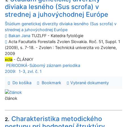
diviaka lesného (Sus scrofa) v
strednej a juhovýchodnej Európe
Štúdium genetickej diverzity diviaka lesného (Sus scrofa) v
strednej a juhovýchodnej Európe
Bakan Jana
TUZLFF - Katedra fytológie
Acta Facultatis Forestalis Zvolen Slovakia. Roč. 51, Suppl. 1
(2009), s. 7-18. - Zvolen : Technická univerzita vo Zvolene,
2009
xcla
- ČLÁNKY
PERIODIKÁ-Súborný záznam periodika
2009:
1-3, zvl. č. 1
Do košíka
Bookmark
Vybrané dokumenty
článok
Charakteristika metodického
2.
postupu pri hodnotení štruktúry,