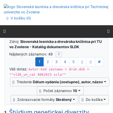
Prejsť na obsah
Prejsť na menu
Prehlásenie o webovej prístupnosti
V košíku (
0
)
Výsledky vyhľadávania
Zdroj:
Slovenská lesnícka a drevárska knižnica pri TU
vo Zvolene - Katalóg dokumentov SLDK
Nájdených záznamov: 49
1
2
3
4
5
#
Váš dotaz:
Autor-kód záznamu + druh.dok =
"^sldk_un_cat 0062815 xcla^"
Triedenie
Dátum vydania (zostupne), autor, názov
Počet záznamov
10
Zobrazovacie formáty
Skrátený
Do košíka
Štúdium genetickej diverzity
1.