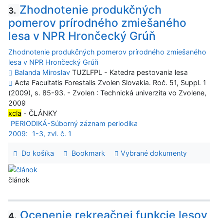
Zhodnotenie produkčných
3.
pomerov prírodného zmiešaného
lesa v NPR Hrončecký Grúň
Zhodnotenie produkčných pomerov prírodného zmiešaného
lesa v NPR Hrončecký Grúň
Balanda Miroslav
TUZLFPL - Katedra pestovania lesa
Acta Facultatis Forestalis Zvolen Slovakia. Roč. 51, Suppl. 1
(2009), s. 85-93. - Zvolen : Technická univerzita vo Zvolene,
2009
xcla
- ČLÁNKY
PERIODIKÁ-Súborný záznam periodika
2009:
1-3, zvl. č. 1
Do košíka
Bookmark
Vybrané dokumenty
článok
Ocenenie rekreačnej funkcie lesov
4.