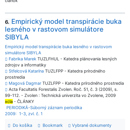
článok
Empirický model transpirácie buka
6.
lesného v rastovom simulátore
SIBYLA
Empirický model transpirácie buka lesného v rastovom
simulátore SIBYLA
Fabrika Marek
TUZLFHUL - Katedra plánovania lesných
zdrojov a informatiky
Střelcová Katarína
TUZLFPP - Katedra prírodného
prostredia
Magová Dagmar
TUZLFPP - Katedra prírodného prostredia
Acta Facultatis Forestalis Zvolen. Roč. 51, č. 3 (2009), s.
99-112. - Zvolen : Technická univerzita vo Zvolene, 2009
xcla
- ČLÁNKY
PERIODIKÁ-Súborný záznam periodika
2009:
1-3, zvl. č. 1
Do košíka
Bookmark
Vybrané dokumenty