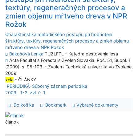
textúry, regeneračných procesov a
zmien objemu mŕtveho dreva v NPR
Rožok
Charakteristika metodického postupu pri hodnotení
štruktúry, textúry, regeneračných procesov a zmien objemu
mŕtveho dreva v NPR Rožok
Bakošová Lenka
TUZLFPL - Katedra pestovania lesa
Acta Facultatis Forestalis Zvolen Slovakia. Roč. 51, Suppl. 1
(2009), s. 95-103. - Zvolen : Technická univerzita vo Zvolene,
2009
xcla
- ČLÁNKY
PERIODIKÁ-Súborný záznam periodika
2009:
1-3, zvl. č. 1
Do košíka
Bookmark
Vybrané dokumenty
článok