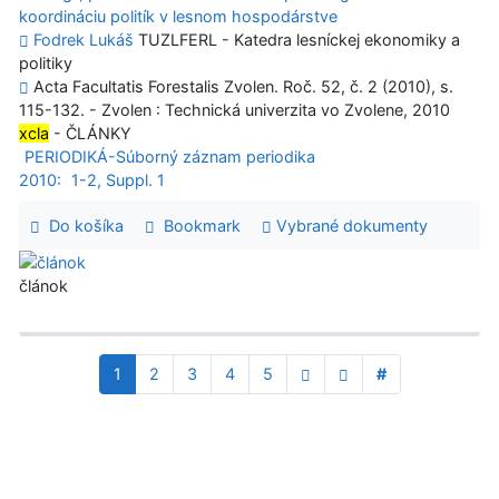
koordináciu politík v lesnom hospodárstve
Fodrek Lukáš
TUZLFERL - Katedra lesníckej ekonomiky a
politiky
Acta Facultatis Forestalis Zvolen. Roč. 52, č. 2 (2010), s.
115-132. - Zvolen : Technická univerzita vo Zvolene, 2010
xcla
- ČLÁNKY
PERIODIKÁ-Súborný záznam periodika
2010:
1-2, Suppl. 1
Do košíka
Bookmark
Vybrané dokumenty
článok
1
2
3
4
5
#