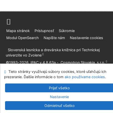
Mapa stránok
Prístupnosť
Súkromie
Modul OpenSearch
Napíšte nám
Nastavenie cookies
Slovenská lesnícka a drevárska knižnica pri Technickej
univerzite vo Zvolene
©1993-2026
IPAC
v.4.8.63a
-
Cosmotron Slovakia, s.r.o.
Tieto stránky využívajú súbory cookies, ktoré uľahčujú ich
prezeranie. Ďalšie informácie o tom
ako používame cookies
.
Prijať všetko
Nastavenie
Odmietnuť všetko