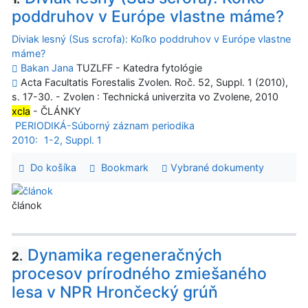
poddruhov v Európe vlastne máme?
Diviak lesný (Sus scrofa): Koľko poddruhov v Európe vlastne
máme?
Bakan Jana
TUZLFF - Katedra fytológie
Acta Facultatis Forestalis Zvolen. Roč. 52, Suppl. 1 (2010),
s. 17-30. - Zvolen : Technická univerzita vo Zvolene, 2010
xcla
- ČLÁNKY
PERIODIKÁ-Súborný záznam periodika
2010:
1-2, Suppl. 1
Do košíka
Bookmark
Vybrané dokumenty
článok
Dynamika regeneračných
2.
procesov prírodného zmiešaného
lesa v NPR Hrončecký grúň