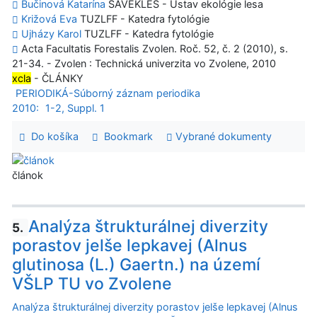
Bučinová Katarína
SAVEKLES - Ústav ekológie lesa
Križová Eva
TUZLFF - Katedra fytológie
Ujházy Karol
TUZLFF - Katedra fytológie
Acta Facultatis Forestalis Zvolen. Roč. 52, č. 2 (2010), s.
21-34. - Zvolen : Technická univerzita vo Zvolene, 2010
xcla
- ČLÁNKY
PERIODIKÁ-Súborný záznam periodika
2010:
1-2, Suppl. 1
Do košíka
Bookmark
Vybrané dokumenty
článok
Analýza štrukturálnej diverzity
5.
porastov jelše lepkavej (Alnus
glutinosa (L.) Gaertn.) na území
VŠLP TU vo Zvolene
Analýza štrukturálnej diverzity porastov jelše lepkavej (Alnus