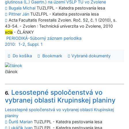
glutinosa (L.) Gaertn.) na území VŠLP TU vo Zvolene
Bugala Michal
TUZLFPL - Katedra pestovania lesa
Pittner Ján
TUZLFPL - Katedra pestovania lesa
Acta Facultatis Forestalis Zvolen. Roč. 52, č. 1 (2010), s.
43-54. - Zvolen : Technická univerzita vo Zvolene, 2010
xcla
- ČLÁNKY
PERIODIKÁ-Súborný záznam periodika
2010:
1-2, Suppl. 1
Do košíka
Bookmark
Vybrané dokumenty
článok
Lesostepné spoločenstvá vo
6.
vybranej oblasti Krupinskej planiny
Lesostepné spoločenstvá vo vybranej oblasti Krupinskej
planiny
Ďuriš Marian
TUZLFPL - Katedra pestovania lesa
Lukáčik Ivan
TUZLFPL - Katedra pestovania lesa