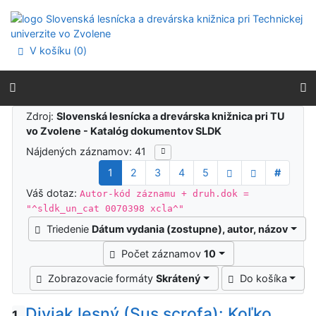
Prejsť na obsah
Prejsť na menu
Prehlásenie o webovej prístupnosti
V košíku (
0
)
Výsledky vyhľadávania
Zdroj:
Slovenská lesnícka a drevárska knižnica pri TU
vo Zvolene - Katalóg dokumentov SLDK
Nájdených záznamov: 41
1
2
3
4
5
#
Váš dotaz:
Autor-kód záznamu + druh.dok =
"^sldk_un_cat 0070398 xcla^"
Triedenie
Dátum vydania (zostupne), autor, názov
Počet záznamov
10
Zobrazovacie formáty
Skrátený
Do košíka
Diviak lesný (Sus scrofa): Koľko
1.