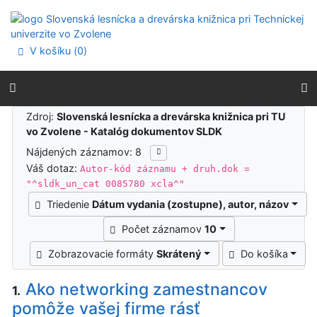
Prejsť na obsah
Prejsť na menu
Prehlásenie o webovej prístupnosti
V košíku (
0
)
Výsledky vyhľadávania
Zdroj:
Slovenská lesnícka a drevárska knižnica pri TU
vo Zvolene - Katalóg dokumentov SLDK
Nájdených záznamov: 8
Váš dotaz:
Autor-kód záznamu + druh.dok =
"^sldk_un_cat 0085780 xcla^"
Triedenie
Dátum vydania (zostupne), autor, názov
Počet záznamov
10
Zobrazovacie formáty
Skrátený
Do košíka
Ako networking zamestnancov
1.
pomôže vašej firme rásť