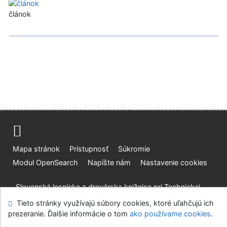
článok
Mapa stránok
Prístupnosť
Súkromie
Modul OpenSearch
Napíšte nám
Nastavenie cookies
Slovenská lesnícka a drevárska knižnica pri Technickej
univerzite vo Zvolene
Tieto stránky využívajú súbory cookies, ktoré uľahčujú ich
©1993-2026
IPAC
v.4.8.63a
-
Cosmotron Slovakia, s.r.o.
prezeranie. Ďalšie informácie o tom
ako používame cookies
.