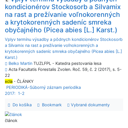
kondicionérov Stockosorb a Silvamix
na rast a prežívanie voľnokorenných
a krytokorenných sadeníc smreka
obyčajného (Picea abies [L.] Karst.)
Vplyv termínu výsadby a pôdnych kondicionérov Stockosorb
a Silvamix na rast a prežívanie voľnokorenných a
krytokorenných sadeníc smreka obyčajného (Picea abies [L.]
Karst.)
Belko Martin
TUZLFPL - Katedra pestovania lesa
Acta Facultatis Forestalis Zvolen. Roč. 59, č. 2 (2017), s. 5-
22
xcla
- ČLÁNKY
PERIODIKÁ-Súborný záznam periodika
2017:
1-2
Do košíka
Bookmark
Vybrané dokumenty
článok