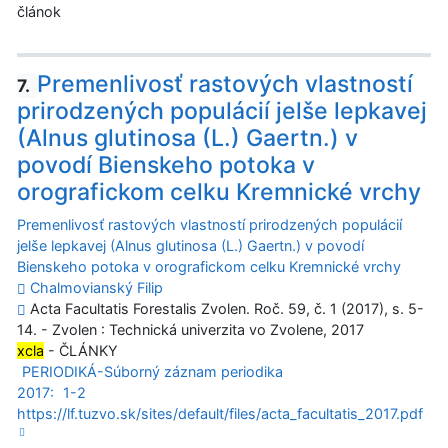
článok
Premenlivosť rastových vlastností
7.
prirodzených populácií jelše lepkavej
(Alnus glutinosa (L.) Gaertn.) v
povodí Bienskeho potoka v
orografickom celku Kremnické vrchy
Premenlivosť rastových vlastností prirodzených populácií
jelše lepkavej (Alnus glutinosa (L.) Gaertn.) v povodí
Bienskeho potoka v orografickom celku Kremnické vrchy
Chalmovianský Filip
Acta Facultatis Forestalis Zvolen. Roč. 59, č. 1 (2017), s. 5-
14. - Zvolen : Technická univerzita vo Zvolene, 2017
xcla
- ČLÁNKY
PERIODIKÁ-Súborný záznam periodika
2017:
1-2
https://lf.tuzvo.sk/sites/default/files/acta_facultatis_2017.pdf