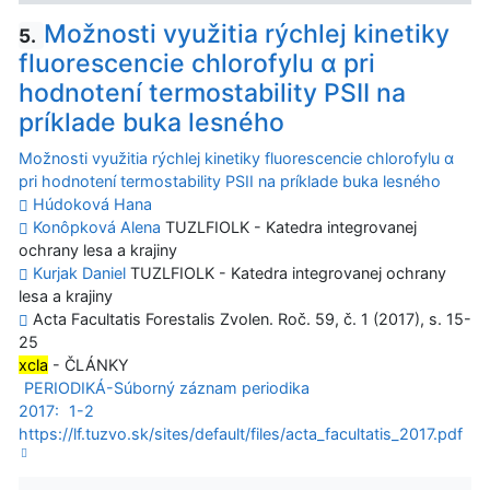
Možnosti využitia rýchlej kinetiky
5.
fluorescencie chlorofylu α pri
hodnotení termostability PSII na
príklade buka lesného
Možnosti využitia rýchlej kinetiky fluorescencie chlorofylu α
pri hodnotení termostability PSII na príklade buka lesného
Húdoková Hana
Konôpková Alena
TUZLFIOLK - Katedra integrovanej
ochrany lesa a krajiny
Kurjak Daniel
TUZLFIOLK - Katedra integrovanej ochrany
lesa a krajiny
Acta Facultatis Forestalis Zvolen. Roč. 59, č. 1 (2017), s. 15-
25
xcla
- ČLÁNKY
PERIODIKÁ-Súborný záznam periodika
2017:
1-2
https://lf.tuzvo.sk/sites/default/files/acta_facultatis_2017.pdf