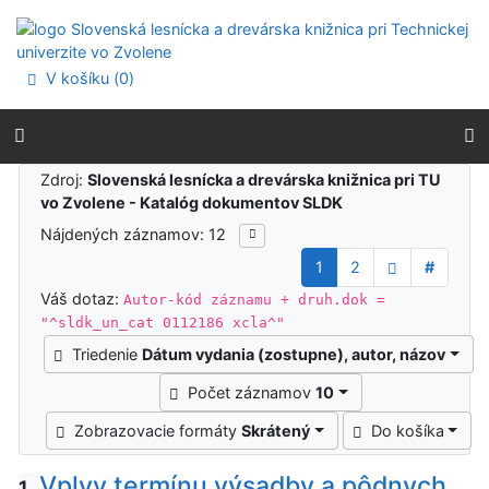
Prejsť na obsah
Prejsť na menu
Prehlásenie o webovej prístupnosti
V košíku (
0
)
Výsledky vyhľadávania
Zdroj:
Slovenská lesnícka a drevárska knižnica pri TU
vo Zvolene - Katalóg dokumentov SLDK
Nájdených záznamov: 12
1
2
#
Váš dotaz:
Autor-kód záznamu + druh.dok =
"^sldk_un_cat 0112186 xcla^"
Triedenie
Dátum vydania (zostupne), autor, názov
Počet záznamov
10
Zobrazovacie formáty
Skrátený
Do košíka
Vplyv termínu výsadby a pôdnych
1.