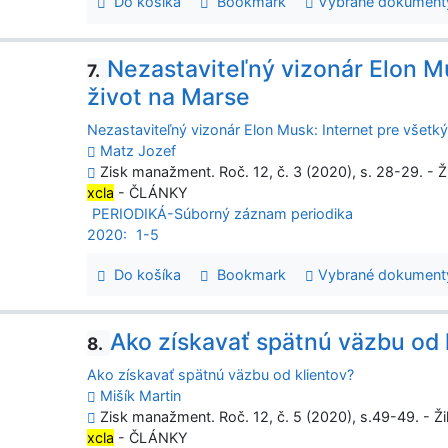
Do košíka
Bookmark
Vybrané dokument
Nezastaviteľný vizonár Elon Mu
7.
život na Marse
Nezastaviteľný vizonár Elon Musk: Internet pre všetk
Matz Jozef
Zisk manažment. Roč. 12, č. 3 (2020), s. 28-29. - Ž
xcla
- ČLÁNKY
PERIODIKÁ-Súborný záznam periodika
2020:
1-5
Do košíka
Bookmark
Vybrané dokument
Ako získavať spätnú väzbu od 
8.
Ako získavať spätnú väzbu od klientov?
Mišík Martin
Zisk manažment. Roč. 12, č. 5 (2020), s.49-49. - Ži
xcla
- ČLÁNKY