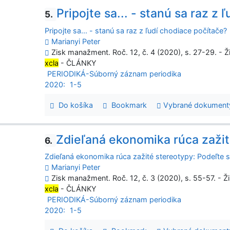
Pripojte sa... - stanú sa raz z
5.
Pripojte sa... - stanú sa raz z ľudí chodiace počítače?
Marianyi Peter
Zisk manažment. Roč. 12, č. 4 (2020), s. 27-29. - Ž
xcla
- ČLÁNKY
PERIODIKÁ-Súborný záznam periodika
2020:
1-5
Do košíka
Bookmark
Vybrané dokument
Zdieľaná ekonomika rúca zažit
6.
Zdieľaná ekonomika rúca zažité stereotypy: Podeľte s
Marianyi Peter
Zisk manažment. Roč. 12, č. 3 (2020), s. 55-57. - Ž
xcla
- ČLÁNKY
PERIODIKÁ-Súborný záznam periodika
2020:
1-5