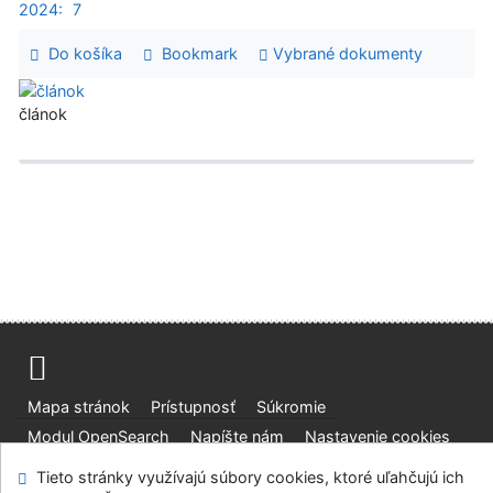
2024:
7
Do košíka
Bookmark
Vybrané dokumenty
článok
Mapa stránok
Prístupnosť
Súkromie
Modul OpenSearch
Napíšte nám
Nastavenie cookies
Tieto stránky využívajú súbory cookies, ktoré uľahčujú ich
Slovenská lesnícka a drevárska knižnica pri Technickej