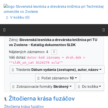
Prejsť na obsah
Prejsť na menu
Prehlásenie o webovej prístupnosti
V košíku (
0
)
Výsledky vyhľadávania
Zdroj:
Slovenská lesnícka a drevárska knižnica pri TU
vo Zvolene - Katalóg dokumentov SLDK
Nájdených záznamov: 4
Váš dotaz:
Autor-kód záznamu + druh.dok =
"^sldk_un_cat 0124279 xcla^"
Triedenie
Dátum vydania (zostupne), autor, názov
Počet záznamov
10
Zobrazovacie formáty
Skrátený
Do košíka
Žltočierna krása fuzáčov
1.
Žltočierna krása fuzáčov