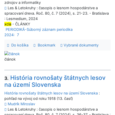
zdrojov a informatiky
Les & Letokruhy : časopis o lesnom hospodárstve a
spracovaní dreva. Roč. 80, č. 7 (2024), s. 21-23. - Bratislava
: Lesmedium, 2024
xcla
- ČLÁNKY
PERIODIKÁ-Súborný záznam periodika
2024:
7
Do košíka
Bookmark
Vybrané dokumenty
článok
História rovnošaty štátnych lesov
3.
na území Slovenska
História rovnošaty štátnych lesov na území Slovenska
:
pohľad na vývoj od roku 1918 (13. časť)
Mudrík Miroslav
Les & Letokruhy : časopis o lesnom hospodárstve a
spracovaní dreva. Roč. 80, č. 7 (2024), s. 36-37. - Bratislava :