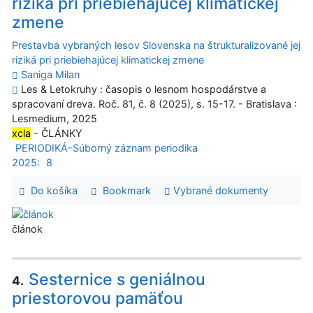
riziká pri priebiehajúcej klimatickej
zmene
Prestavba vybraných lesov Slovenska na štrukturalizované jej
riziká pri priebiehajúcej klimatickej zmene
Saniga Milan
Les & Letokruhy : časopis o lesnom hospodárstve a
spracovaní dreva. Roč. 81, č. 8 (2025), s. 15-17. - Bratislava :
Lesmedium, 2025
xcla
- ČLÁNKY
PERIODIKÁ-Súborný záznam periodika
2025:
8
Do košíka
Bookmark
Vybrané dokumenty
článok
Sesternice s geniálnou
4.
priestorovou pamäťou