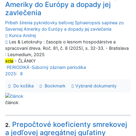
Ameriky do Európy a dopady jej
zavlečenia
Príbeh šírenia pyknidovky beľovej Sphaeropsis sapinea zo
Severnej Ameriky do Európy a dopady jej zavlečenia
Kunca Andrej
Les & Letokruhy : časopis o lesnom hospodárstve a
spracovaní dreva. Roč. 81, č. 8 (2025), s. 32-33. - Bratislava
: Lesmedium, 2025
xcla
- ČLÁNKY
PERIODIKÁ-Súborný záznam periodika
2025:
8
Do košíka
Bookmark
Vybrané dokumenty
článok
Prepočtové koeficienty smrekovej
2.
a jedľovej agregátnej guľatiny