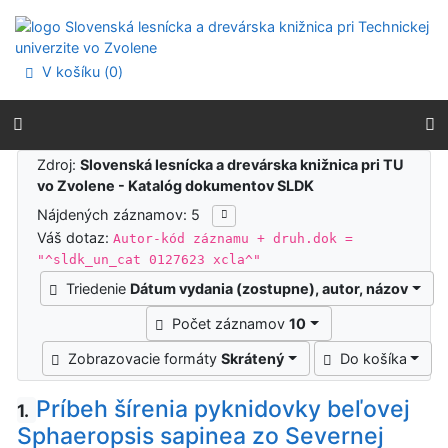
Prejsť na obsah
Prejsť na menu
Prehlásenie o webovej prístupnosti
V košíku (
0
)
Výsledky vyhľadávania
Zdroj:
Slovenská lesnícka a drevárska knižnica pri TU
vo Zvolene - Katalóg dokumentov SLDK
Nájdených záznamov: 5
Váš dotaz:
Autor-kód záznamu + druh.dok =
"^sldk_un_cat 0127623 xcla^"
Triedenie
Dátum vydania (zostupne), autor, názov
Počet záznamov
10
Zobrazovacie formáty
Skrátený
Do košíka
Príbeh šírenia pyknidovky beľovej
1.
Sphaeropsis sapinea zo Severnej