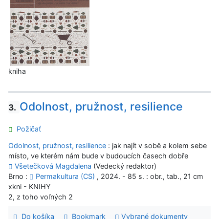
kniha
Odolnost, pružnost, resilience
3.
Požičať
Odolnost, pružnost, resilience
: jak najít v sobě a kolem sebe
místo, ve kterém nám bude v budoucích časech dobře
Všetečková Magdalena
(Vedecký redaktor)
Brno :
Permakultura (CS)
, 2024. - 85 s. : obr., tab., 21 cm
xkni - KNIHY
2, z toho voľných 2
Do košíka
Bookmark
Vybrané dokumenty