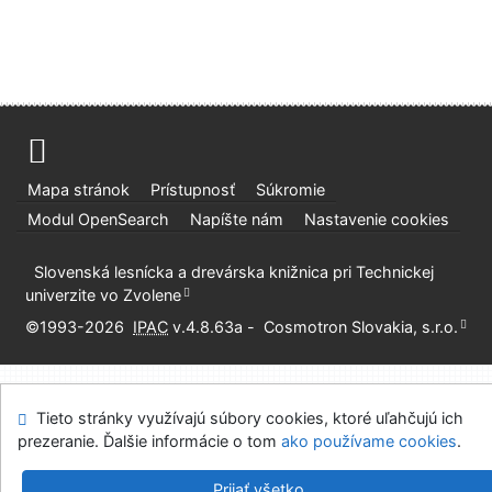
Mapa stránok
Prístupnosť
Súkromie
Modul OpenSearch
Napíšte nám
Nastavenie cookies
Slovenská lesnícka a drevárska knižnica pri Technickej
univerzite vo Zvolene
©1993-2026
IPAC
v.4.8.63a
-
Cosmotron Slovakia, s.r.o.
Tieto stránky využívajú súbory cookies, ktoré uľahčujú ich
prezeranie. Ďalšie informácie o tom
ako používame cookies
.
Prijať všetko