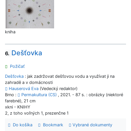
kniha
Dešťovka
6.
Požičať
Dešťovka
: jak zadržovat dešťovou vodu a využívat ji na
zahradě a v domácnosti
Hauserová Eva
(Vedecký redaktor)
Brno :
Permakultura (CS)
, 2021. - 87 s. : obrázky (niektoré
farebné), 21 cm
xkni - KNIHY
2, z toho voľných 1, prezenčne 1
Do košíka
Bookmark
Vybrané dokumenty