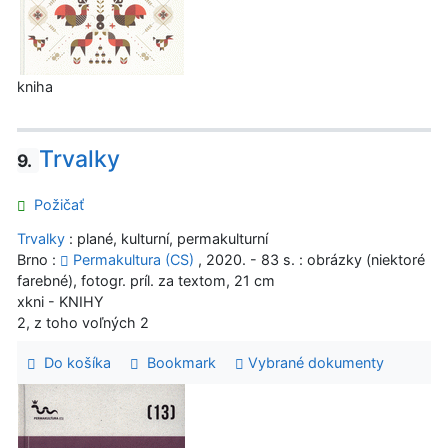
kniha
Trvalky
9.
Požičať
Trvalky
: plané, kulturní, permakulturní
Brno :
Permakultura (CS)
, 2020. - 83 s. : obrázky (niektoré
farebné), fotogr. príl. za textom, 21 cm
xkni - KNIHY
2, z toho voľných 2
Do košíka
Bookmark
Vybrané dokumenty