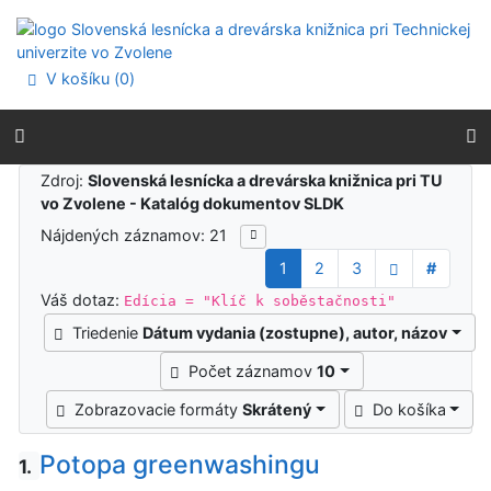
Prejsť na obsah
Prejsť na menu
Prehlásenie o webovej prístupnosti
V košíku (
0
)
Výsledky vyhľadávania
Zdroj:
Slovenská lesnícka a drevárska knižnica pri TU
vo Zvolene - Katalóg dokumentov SLDK
Nájdených záznamov: 21
1
2
3
#
Váš dotaz:
Edícia = "Klíč k soběstačnosti"
Triedenie
Dátum vydania (zostupne), autor, názov
Počet záznamov
10
Zobrazovacie formáty
Skrátený
Do košíka
Potopa greenwashingu
1.