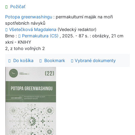
Požičať
Potopa greenwashingu
: permakulturní maják na moři
spotřebních návyků
Všetečková Magdalena
(Vedecký redaktor)
Brno :
Permakultura (CS)
, 2025. - 87 s. : obrázky, 21 cm
xkni - KNIHY
2, z toho voľných 2
Do košíka
Bookmark
Vybrané dokumenty