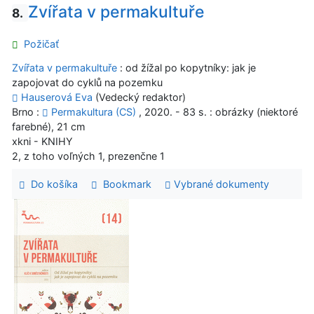
Zvířata v permakultuře
8.
Požičať
Zvířata v permakultuře
: od žížal po kopytníky: jak je
zapojovat do cyklů na pozemku
Hauserová Eva
(Vedecký redaktor)
Brno :
Permakultura (CS)
, 2020. - 83 s. : obrázky (niektoré
farebné), 21 cm
xkni - KNIHY
2, z toho voľných 1, prezenčne 1
Do košíka
Bookmark
Vybrané dokumenty