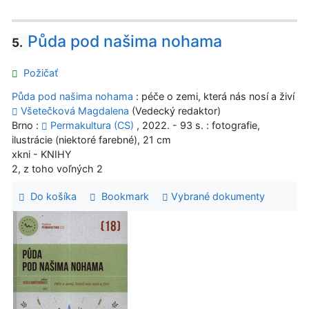
Půda pod našima nohama
5.
Požičať
Půda pod našima nohama
: péče o zemi, která nás nosí a živí
Všetečková Magdalena
(Vedecký redaktor)
Brno :
Permakultura (CS)
, 2022. - 93 s. : fotografie,
ilustrácie (niektoré farebné), 21 cm
xkni - KNIHY
2, z toho voľných 2
Do košíka
Bookmark
Vybrané dokumenty