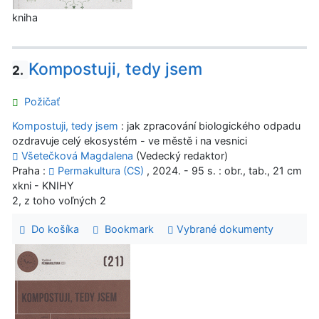
kniha
Kompostuji, tedy jsem
2.
Požičať
Kompostuji, tedy jsem
: jak zpracování biologického odpadu
ozdravuje celý ekosystém - ve městě i na vesnici
Všetečková Magdalena
(Vedecký redaktor)
Praha :
Permakultura (CS)
, 2024. - 95 s. : obr., tab., 21 cm
xkni - KNIHY
2, z toho voľných 2
Do košíka
Bookmark
Vybrané dokumenty