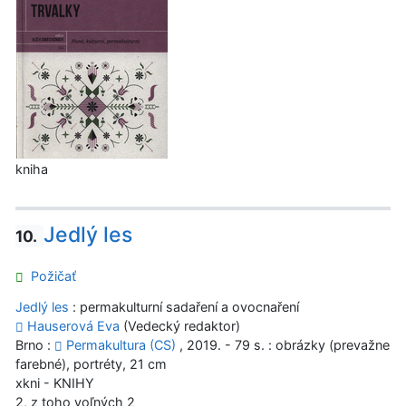
kniha
Jedlý les
10.
Požičať
Jedlý les
: permakulturní sadaření a ovocnaření
Hauserová Eva
(Vedecký redaktor)
Brno :
Permakultura (CS)
, 2019. - 79 s. : obrázky (prevažne
farebné), portréty, 21 cm
xkni - KNIHY
2, z toho voľných 2