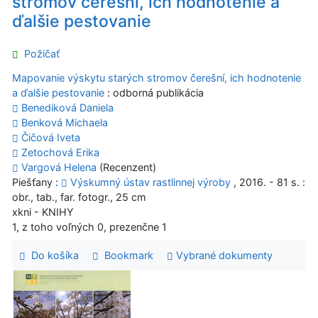
stromov čerešní, ich hodnotenie a
ďalšie pestovanie
Požičať
Mapovanie výskytu starých stromov čerešní, ich hodnotenie
a ďalšie pestovanie
: odborná publikácia
Benediková Daniela
Benková Michaela
Čičová Iveta
Zetochová Erika
Vargová Helena
(Recenzent)
Piešťany :
Výskumný ústav rastlinnej výroby
, 2016. - 81 s. :
obr., tab., far. fotogr., 25 cm
xkni - KNIHY
1, z toho voľných 0, prezenčne 1
Do košíka
Bookmark
Vybrané dokumenty