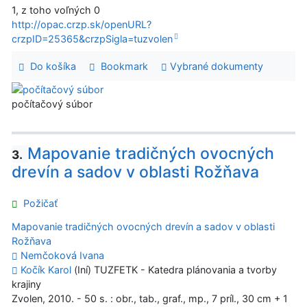
1, z toho voľných 0
http://opac.crzp.sk/openURL?
crzpID=25365&crzpSigla=tuzvolen
Do košíka
Bookmark
Vybrané dokumenty
počítačový súbor
Mapovanie tradičných ovocných
3.
drevín a sadov v oblasti Rožňava
Požičať
Mapovanie tradičných ovocných drevín a sadov v oblasti
Rožňava
Nemčoková Ivana
Kočík Karol
(Iní) TUZFETK - Katedra plánovania a tvorby
krajiny
Zvolen, 2010. - 50 s. : obr., tab., graf., mp., 7 príl., 30 cm + 1