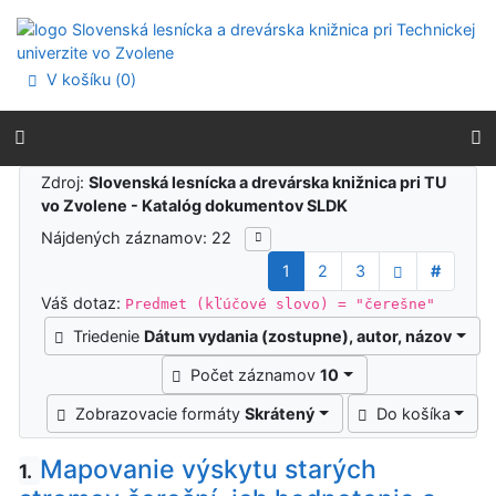
Prejsť na obsah
Prejsť na menu
Prehlásenie o webovej prístupnosti
V košíku (
0
)
Výsledky vyhľadávania
Zdroj:
Slovenská lesnícka a drevárska knižnica pri TU
vo Zvolene - Katalóg dokumentov SLDK
Nájdených záznamov: 22
1
2
3
#
Váš dotaz:
Predmet (kľúčové slovo) = "čerešne"
Triedenie
Dátum vydania (zostupne), autor, názov
Počet záznamov
10
Zobrazovacie formáty
Skrátený
Do košíka
Mapovanie výskytu starých
1.