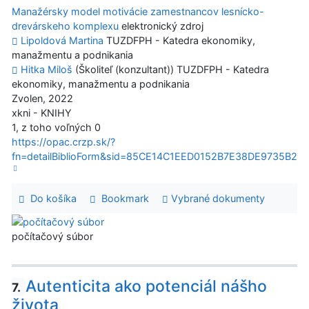
Manažérsky model motivácie zamestnancov lesnícko-
drevárskeho komplexu
elektronický zdroj
Lipoldová Martina
TUZDFPH - Katedra ekonomiky,
manažmentu a podnikania
Hitka Miloš
(Školiteľ (konzultant)) TUZDFPH - Katedra
ekonomiky, manažmentu a podnikania
Zvolen, 2022
xkni - KNIHY
1, z toho voľných 0
https://opac.crzp.sk/?
fn=detailBiblioForm&sid=85CE14C1EED0152B7E38DE9735B2
Do košíka
Bookmark
Vybrané dokumenty
počítačový súbor
Autenticita ako potenciál nášho
7.
života