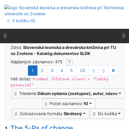
Prejsť na obsah
Prejsť na menu
Prehlásenie o webovej prístupnosti
V košíku (
0
)
Výsledky vyhľadávania
Zdroj:
Slovenská lesnícka a drevárska knižnica pri TU
vo Zvolene - Katalóg dokumentov SLDK
Nájdených záznamov: 475
1
2
3
4
5
20
#
Váš dotaz:
Predmet (kľúčové slovo) = "ľudský
potenciál"
Triedenie
Dátum vydania (zostupne), autor, názov
Počet záznamov
10
Zobrazovacie formáty
Skrátený
Do košíka
The 5-Ps of change
1.