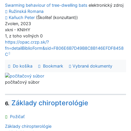
Swarming behaviour of tree-dwelling bats
elektronický zdroj
Ružinská Romana
Kaňuch Peter
(Školiteľ (konzultant))
Zvolen, 2023
xkni - KNIHY
1, z toho voľných 0
https://opac.crzp.sk/?
fn=detailBiblioForm&sid=F806E6B7D49B8C8B146EFDF8458
C
Do košíka
Bookmark
Vybrané dokumenty
počítačový súbor
Základy chiropterológie
6.
Požičať
Základy chiropterológie