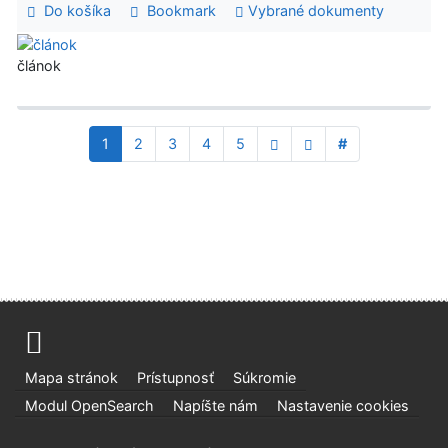
Do košíka
Bookmark
Vybrané dokumenty
článok
1
2
3
4
5
#
Mapa stránok
Prístupnosť
Súkromie
Modul OpenSearch
Napíšte nám
Nastavenie cookies