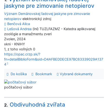
jaskyne pre zimovanie netopierov
Význam Demänovskej ľadovej jaskyne pre zimovanie
netopierov
elektronický zdroj
Benčová Alica
Lešová Andrea
(Iní) TUZLFAZMZ - Katedra aplikovanej
zoológie a manažmentu zveri
Zvolen, 2024
xkni - KNIHY
1, z toho voľných 0
https://opac.crzp.sk/?
fn=detailBiblioForm&sid=D4AFBEDDECE97BC63339029A137
4
Do košíka
Bookmark
Vybrané dokumenty
počítačový súbor
Obdivuhodná zvířata
2.