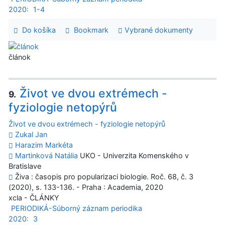
2020:
1-4
Do košíka
Bookmark
Vybrané dokumenty
článok
Život ve dvou extrémech -
9.
fyziologie netopýrů
Život ve dvou extrémech - fyziologie netopýrů
Zukal Jan
Harazim Markéta
Martinková Natália
UKO - Univerzita Komenského v
Bratislave
Živa : časopis pro popularizaci biologie. Roč. 68, č. 3
(2020), s. 133-136. - Praha : Academia, 2020
xcla - ČLÁNKY
PERIODIKÁ-Súborný záznam periodika
2020:
3