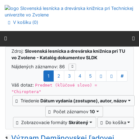
Prejsť na obsah
Prejsť na menu
Prehlásenie o webovej prístupnosti
V košíku (
0
)
Výsledky vyhľadávania
Zdroj:
Slovenská lesnícka a drevárska knižnica pri TU
vo Zvolene - Katalóg dokumentov SLDK
Nájdených záznamov: 86
1
2
3
4
5
#
Váš dotaz:
Predmet (kľúčové slovo) =
"Chiroptera"
Triedenie
Dátum vydania (zostupne), autor, názov
Počet záznamov
10
Zobrazovacie formáty
Skrátený
Do košíka
Význam Demänovskej ľadovej
1.