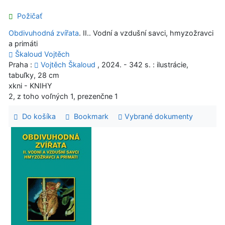
Požičať
Obdivuhodná zvířata
. II.. Vodní a vzdušní savci, hmyzožravci
a primáti
Škaloud Vojtěch
Praha :
Vojtěch Škaloud
, 2024. - 342 s. : ilustrácie,
tabuľky, 28 cm
xkni - KNIHY
2, z toho voľných 1, prezenčne 1
Do košíka
Bookmark
Vybrané dokumenty