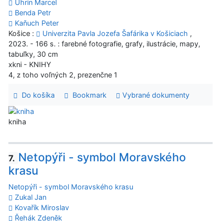
Uhrin Marcel
Benda Petr
Kaňuch Peter
Košice :
Univerzita Pavla Jozefa Šafárika v Košiciach
,
2023. - 166 s. : farebné fotografie, grafy, ilustrácie, mapy,
tabuľky, 30 cm
xkni - KNIHY
4, z toho voľných 2, prezenčne 1
Do košíka
Bookmark
Vybrané dokumenty
kniha
Netopýři - symbol Moravského
7.
krasu
Netopýři - symbol Moravského krasu
Zukal Jan
Kovařík Miroslav
Řehák Zdeněk