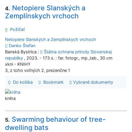
Netopiere Slanských a
4.
Zemplínskych vrchoch
Požičať
Netopiere Slanských a Zemplínskych vrchoch
Danko Štefan
Banská Bystrica :
Štátna ochrana prírody Slovenskej
republiky
, 2023. - 173 s. : far. fotogr., mp.,tab., 30 cm
xkni - KNIHY
3, z toho voľných 2, prezenčne 1
Do košíka
Bookmark
Vybrané dokumenty
kniha
Swarming behaviour of tree-
5.
dwelling bats