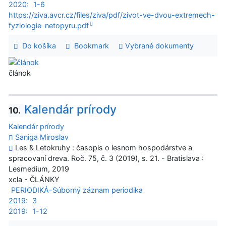
2020:
1-6
https://ziva.avcr.cz/files/ziva/pdf/zivot-ve-dvou-extremech-
fyziologie-netopyru.pdf
Do košíka
Bookmark
Vybrané dokumenty
článok
Kalendár prírody
10.
Kalendár prírody
Saniga Miroslav
Les & Letokruhy : časopis o lesnom hospodárstve a
spracovaní dreva. Roč. 75, č. 3 (2019), s. 21. - Bratislava :
Lesmedium, 2019
xcla - ČLÁNKY
PERIODIKÁ-Súborný záznam periodika
2019:
3
2019:
1-12