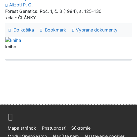
Alizoti P. G.
Forest Genetics. Roč. 1, č. 3 (1994), s. 125-130
xcla - ČLÁNKY
Do košíka
Bookmark
Vybrané dokumenty
kniha
Mapa stránok
Prístupnosť
Súkromie
Modul OpenSearch
Napíšte nám
Nastavenie cookies