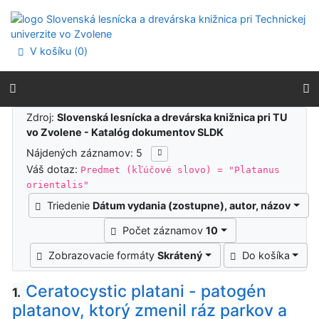
Prejsť na obsah
Prejsť na menu
Prehlásenie o webovej prístupnosti
V košíku (
0
)
Výsledky vyhľadávania
Zdroj:
Slovenská lesnícka a drevárska knižnica pri TU
vo Zvolene - Katalóg dokumentov SLDK
Nájdených záznamov: 5
Váš dotaz:
Predmet (kľúčové slovo) = "Platanus
orientalis"
Triedenie
Dátum vydania (zostupne), autor, názov
Počet záznamov
10
Zobrazovacie formáty
Skrátený
Do košíka
Ceratocystic platani - patogén
1.
platanov, ktorý zmenil ráz parkov a