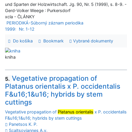
und Sparten der Holzwirtschaft. Jg. 90, Nr. 5 (1999), s. 8-9. -
Gerd-Volker Weege : Purkersdorf
xcla - ČLÁNKY
PERIODIKÁ-Súborný záznam periodika
1999:
Nr. 1-12
Do košíka
Bookmark
Vybrané dokumenty
kniha
Vegetative propagation of
5.
Platanus orientalis x P. occidentalis
F&u16;1&u16; hybrids by stem
cuttings
Vegetative propagation of
Platanus orientalis
x P. occidentalis
F&u16;1&u16; hybrids by stem cuttings
Panetsos K. P.
Scaltsoyiannes A.v.