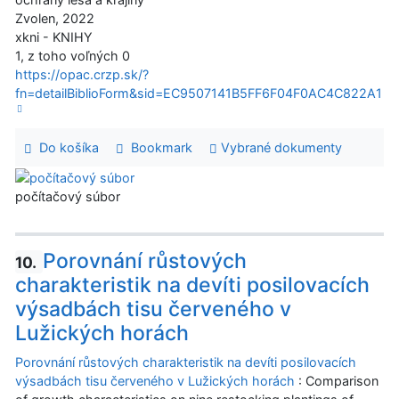
Zvolen, 2022
xkni - KNIHY
1, z toho voľných 0
https://opac.crzp.sk/?
fn=detailBiblioForm&sid=EC9507141B5FF6F04F0AC4C822A1
Do košíka
Bookmark
Vybrané dokumenty
počítačový súbor
Porovnání růstových
10.
charakteristik na devíti posilovacích
výsadbách tisu červeného v
Lužických horách
Porovnání růstových charakteristik na devíti posilovacích
výsadbách tisu červeného v Lužických horách
: Comparison