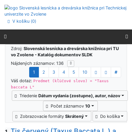
Prejsť na obsah
Prejsť na menu
Prehlásenie o webovej prístupnosti
V košíku (
0
)
Výsledky vyhľadávania
Zdroj:
Slovenská lesnícka a drevárska knižnica pri TU
vo Zvolene - Katalóg dokumentov SLDK
Nájdených záznamov: 136
1
2
3
4
5
10
#
Váš dotaz:
Predmet (kľúčové slovo) = "Taxus
baccata L"
Triedenie
Dátum vydania (zostupne), autor, názov
Počet záznamov
10
Zobrazovacie formáty
Skrátený
Do košíka
Tis červený (Taxus Baccata L.) a
1.