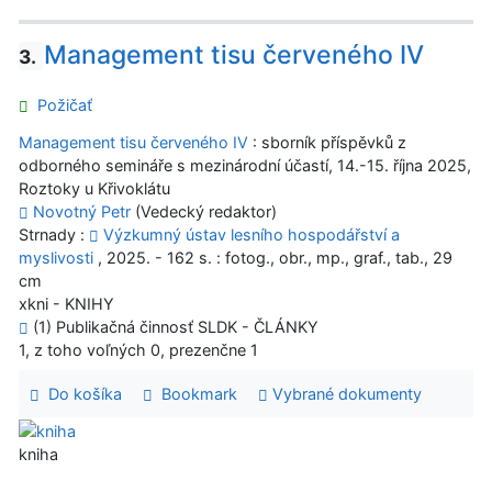
Management tisu červeného IV
3.
Požičať
Management tisu červeného IV
: sborník příspěvků z
odborného semináře s mezinárodní účastí, 14.-15. října 2025,
Roztoky u Křivoklátu
Novotný Petr
(Vedecký redaktor)
Strnady :
Výzkumný ústav lesního hospodářství a
myslivosti
, 2025. - 162 s. : fotog., obr., mp., graf., tab., 29
cm
xkni - KNIHY
(1) Publikačná činnosť SLDK - ČLÁNKY
1, z toho voľných 0, prezenčne 1
Do košíka
Bookmark
Vybrané dokumenty
kniha