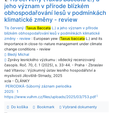
jeho význam v přírode blízkém
obhospodařování lesů v podmínkách
klimatické změny - review
Tis červený (
Taxus Baccata
L.) a jeho význam v přírode
blízkém obhospodařování lesů v podmínkách klimatické
změny - review
: European yew (
Taxus baccata
L.) and its
importance in close-to-nature management under climate
change conditions - review
Bledý Michal
Zprávy lesnického výzkumu : vědecký recenzovaný
časopis. Roč. 70, č. 1 (2025), s. 33-44. - Praha - Zbraslav
nad Vltavou : Výzkumný ústav lesního hospodářství a
myslivosti Jíloviště-Strnady, 2025
xcla - ČLÁNKY
PERIODIKÁ-Súborný záznam periodika
2025:
1
https://www.vulhm.cz/files/uploads/2025/03/753.pdf
Do košíka
Bookmark
Vybrané dokumenty