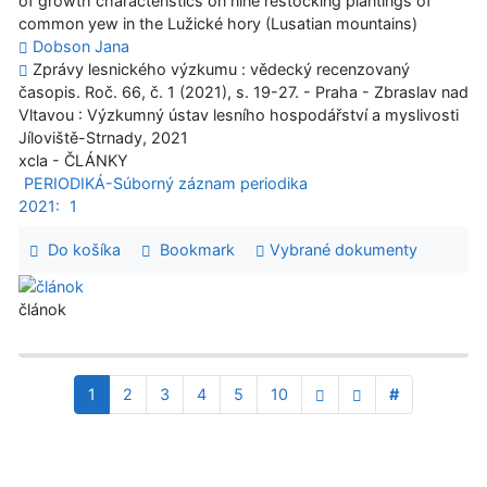
of growth characteristics on nine restocking plantings of
common yew in the Lužické hory (Lusatian mountains)
Dobson Jana
Zprávy lesnického výzkumu : vědecký recenzovaný
časopis. Roč. 66, č. 1 (2021), s. 19-27. - Praha - Zbraslav nad
Vltavou : Výzkumný ústav lesního hospodářství a myslivosti
Jíloviště-Strnady, 2021
xcla - ČLÁNKY
PERIODIKÁ-Súborný záznam periodika
2021:
1
Do košíka
Bookmark
Vybrané dokumenty
článok
1
2
3
4
5
10
#