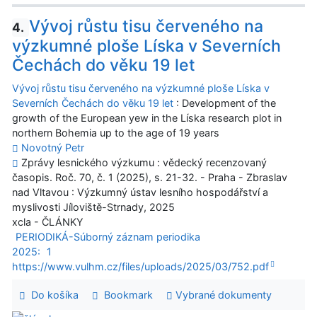
Vývoj růstu tisu červeného na
4.
výzkumné ploše Líska v Severních
Čechách do věku 19 let
Vývoj růstu tisu červeného na výzkumné ploše Líska v
Severních Čechách do věku 19 let
: Development of the
growth of the European yew in the Líska research plot in
northern Bohemia up to the age of 19 years
Novotný Petr
Zprávy lesnického výzkumu : vědecký recenzovaný
časopis. Roč. 70, č. 1 (2025), s. 21-32. - Praha - Zbraslav
nad Vltavou : Výzkumný ústav lesního hospodářství a
myslivosti Jíloviště-Strnady, 2025
xcla - ČLÁNKY
PERIODIKÁ-Súborný záznam periodika
2025:
1
https://www.vulhm.cz/files/uploads/2025/03/752.pdf
Do košíka
Bookmark
Vybrané dokumenty