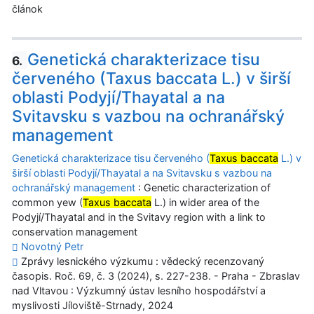
článok
Genetická charakterizace tisu
6.
červeného (Taxus baccata L.) v širší
oblasti Podyjí/Thayatal a na
Svitavsku s vazbou na ochranářský
management
Genetická charakterizace tisu červeného (
Taxus baccata
L.) v
širší oblasti Podyjí/Thayatal a na Svitavsku s vazbou na
ochranářský management
: Genetic characterization of
common yew (
Taxus baccata
L.) in wider area of the
Podyjí/Thayatal and in the Svitavy region with a link to
conservation management
Novotný Petr
Zprávy lesnického výzkumu : vědecký recenzovaný
časopis. Roč. 69, č. 3 (2024), s. 227-238. - Praha - Zbraslav
nad Vltavou : Výzkumný ústav lesního hospodářství a
myslivosti Jíloviště-Strnady, 2024