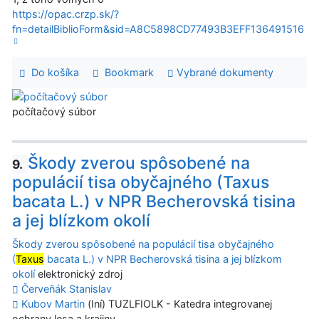
https://opac.crzp.sk/?
fn=detailBiblioForm&sid=A8C5898CD77493B3EFF136491516
Do košíka
Bookmark
Vybrané dokumenty
počítačový súbor
Škody zverou spôsobené na
9.
populácií tisa obyčajného (Taxus
bacata L.) v NPR Becherovská tisina
a jej blízkom okolí
Škody zverou spôsobené na populácií tisa obyčajného
(
Taxus
bacata L.) v NPR Becherovská tisina a jej blízkom
okolí
elektronický zdroj
Červeňák Stanislav
Kubov Martin
(Iní) TUZLFIOLK - Katedra integrovanej
ochrany lesa a krajiny