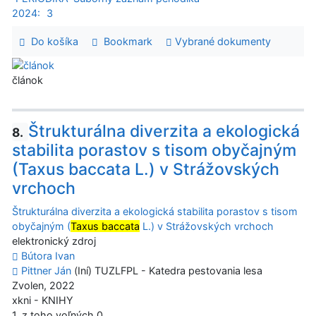
2024:
3
Do košíka
Bookmark
Vybrané dokumenty
článok
Štrukturálna diverzita a ekologická
8.
stabilita porastov s tisom obyčajným
(Taxus baccata L.) v Strážovských
vrchoch
Štrukturálna diverzita a ekologická stabilita porastov s tisom
obyčajným (
Taxus baccata
L.) v Strážovských vrchoch
elektronický zdroj
Bútora Ivan
Pittner Ján
(Iní) TUZLFPL - Katedra pestovania lesa
Zvolen, 2022
xkni - KNIHY
1, z toho voľných 0