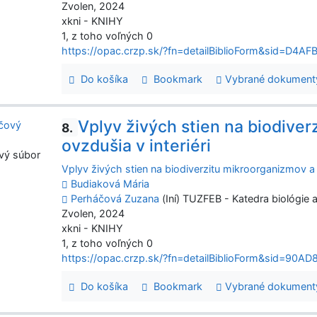
Zvolen, 2024
xkni - KNIHY
1, z toho voľných 0
https://opac.crzp.sk/?fn=detailBiblioForm&sid=D
Do košíka
Bookmark
Vybrané dokument
Vplyv živých stien na biodiver
8.
ovzdušia v interiéri
vý súbor
Vplyv živých stien na biodiverzitu mikroorganizmov a k
Budiaková Mária
Perháčová Zuzana
(Iní) TUZFEB - Katedra biológie 
Zvolen, 2024
xkni - KNIHY
1, z toho voľných 0
https://opac.crzp.sk/?fn=detailBiblioForm&sid=
Do košíka
Bookmark
Vybrané dokument