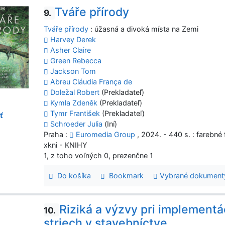
Tváře přírody
9.
Tváře přírody
: úžasná a divoká místa na Zemi
Harvey Derek
Asher Claire
Green Rebecca
Jackson Tom
Abreu Cláudia França de
Doležal Robert
(Prekladateľ)
Kymla Zdeněk
(Prekladateľ)
Tymr František
(Prekladateľ)
ť
Schroeder Julia
(Iní)
Praha :
Euromedia Group
, 2024. - 440 s. : farebné
xkni - KNIHY
1, z toho voľných 0, prezenčne 1
Do košíka
Bookmark
Vybrané dokument
Riziká a výzvy pri implement
10.
striech v stavebníctve