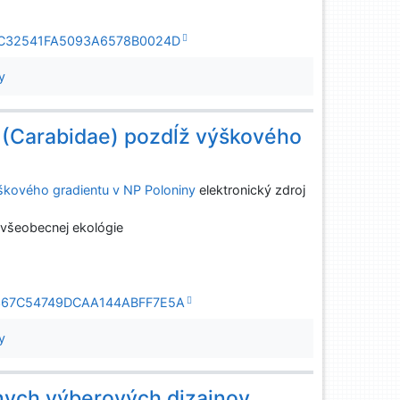
1F69C32541FA5093A6578B0024D
y
 (Carabidae) pozdĺž výškového
škového gradientu v NP Poloniny
elektronický zdroj
a všeobecnej ekológie
809C367C54749DCAA144ABFF7E5A
y
znych výberových dizajnov