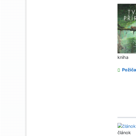
kniha
Požiča
článok