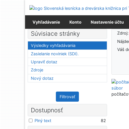
Prejsť na obsah
Prejsť na menu
Prehlásenie o webovej prístupnosti
Vyhľadávanie
Konto
Nastavenie účtu
Výsledky vyhľadávania
Súvisiace stránky
Zdroj
Nájd
Výsledky vyhľadávania
Váš d
Zasielanie noviniek (SDI).
Upraviť dotaz
Zdroje
Nový dotaz
počítačo
Filtrovať
Dostupnosť
Plný text
82