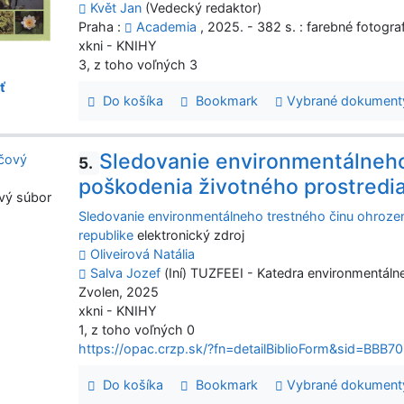
Květ Jan
(Vedecký redaktor)
Praha :
Academia
, 2025. - 382 s. : farebné fotogra
xkni - KNIHY
3, z toho voľných 3
ť
Do košíka
Bookmark
Vybrané dokument
Sledovanie environmentálneho
5.
poškodenia životného prostredia
vý súbor
Sledovanie environmentálneho trestného činu ohrozen
republike
elektronický zdroj
Oliveirová Natália
Salva Jozef
(Iní) TUZFEEI - Katedra environmentálne
Zvolen, 2025
xkni - KNIHY
1, z toho voľných 0
https://opac.crzp.sk/?fn=detailBiblioForm&sid=B
Do košíka
Bookmark
Vybrané dokument