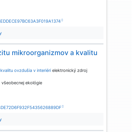
4AFBEDDECE97BC63A3F019A1374
y
zitu mikroorganizmov a kvalitu
valitu ovzdušia v interiéri
elektronický zdroj
a všeobecnej ekológie
90AD8DE72D6F932F5435626889DF
y