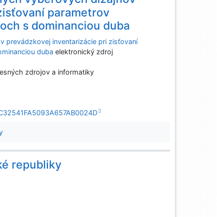
 zisťovaní parametrov
soch s dominanciou duba
 prevádzkovej inventarizácie pri zisťovaní
dominanciou duba
elektronický zdroj
esných zdrojov a informatiky
1F69C32541FA5093A657AB0024D
y
ké republiky