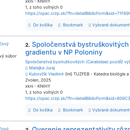
xkni - KNIHY
1, z toho voľných 0
https://opac.crzp.sk/?fn=detailBiblioForm&sid=7
Do košíka
Bookmark
Vybrané dokument
Spoločenstvá bystruškovitých
2.
gradientu v NP Poloniny
vý súbor
Spoločenstvá bystruškovitých (Carabidae) pozdĺž vý
Matejka Juraj
Kubovčík Vladimír
(Iní) TUZFEB - Katedra biológie 
Zvolen, 2025
xkni - KNIHY
1, z toho voľných 0
https://opac.crzp.sk/?fn=detailBiblioForm&sid=
Do košíka
Bookmark
Vybrané dokument
Overenie reprezentativity rô
3.