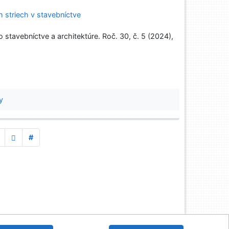
h striech v stavebníctve
tavebníctve a architektúre. Roč. 30, č. 5 (2024),
4
y
#