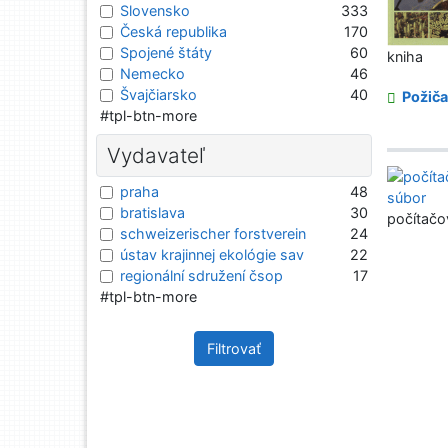
Slovensko
333
Česká republika
170
Spojené štáty
60
kniha
Nemecko
46
Švajčiarsko
40
Požiča
#tpl-btn-more
Vydavateľ
praha
48
bratislava
30
počítačo
schweizerischer forstverein
24
ústav krajinnej ekológie sav
22
regionální sdružení čsop
17
#tpl-btn-more
Filtrovať