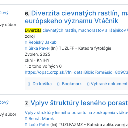
Diverzita cievnatých rastlín, 
6.
európskeho významu Vtáčnik
vý súbor
Diverzita
cievnatých rastlín, machorastov a lišajník
zdroj
Repiský Jakub
Širka Pavel
(Iní) TUZLFF - Katedra fytológie
Zvolen, 2025
xkni - KNIHY
1, z toho voľných 0
https://opac.crzp.sk/?fn=detailBiblioForm&sid=
Do košíka
Bookmark
Vybrané dokument
Vplyv štruktúry lesného poras
7.
Vplyv štruktúry lesného porastu na zoskupenia vtáko
vý súbor
Bernát Marek
Lešo Peter
(Iní) TUZLFAZMZ - Katedra aplikovanej 