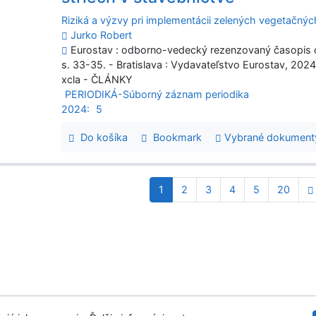
Riziká a výzvy pri implementácii zelených vegetačnýc
Jurko Robert
Eurostav : odborno-vedecký rezenzovaný časopis o s
s. 33-35. - Bratislava : Vydavateľstvo Eurostav, 202
xcla - ČLÁNKY
PERIODIKÁ-Súborný záznam periodika
2024:
5
Do košíka
Bookmark
Vybrané dokument
1
2
3
4
5
20