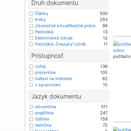
Druh dokumentu
Články
500
Knihy
293
Záverečné a kvalifikačné práce
96
Periodiká
13
Elektronické zdroje
12
Periodiká-Zviazaný ročník
11
Prístupnosť
počítačo
voľný
136
prezenčne
105
fulltext na internete
82
v spracovaní
15
Jazyk dokumentu
slovenčina
311
angličtina
247
čeština
159
nemčina
72