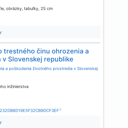
fie, obrázky, tabuľky, 25 cm
y
 trestného činu ohrozenia a
 v Slovenskej republike
ia a poškodenia životného prostredia v Slovenskej
ho inžinierstva
BB70232DB8D19E5F32CB9DCF3EF
y