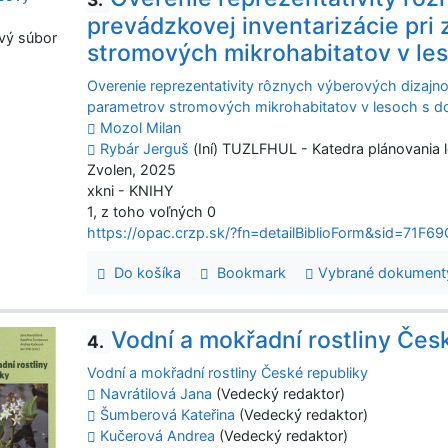
prevádzkovej inventarizácie pri
vý súbor
stromových mikrohabitatov v le
Overenie reprezentativity rôznych výberových dizajnov
parametrov stromových mikrohabitatov v lesoch s 
Mozol Milan
Rybár Jerguš
(Iní) TUZLFHUL - Katedra plánovania l
Zvolen, 2025
xkni - KNIHY
1, z toho voľných 0
https://opac.crzp.sk/?fn=detailBiblioForm&sid=7
Do košíka
Bookmark
Vybrané dokument
Vodní a mokřadní rostliny Čes
4.
Vodní a mokřadní rostliny České republiky
Navrátilová Jana
(Vedecký redaktor)
Šumberová Kateřina
(Vedecký redaktor)
Kučerová Andrea
(Vedecký redaktor)