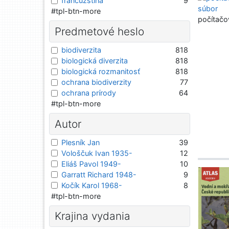
francúzština
9
#tpl-btn-more
počítačo
Predmetové heslo
biodiverzita
818
biologická diverzita
818
biologická rozmanitosť
818
ochrana biodiverzity
77
ochrana prírody
64
#tpl-btn-more
Autor
Plesník Jan
39
Vološčuk Ivan 1935-
12
Eliáš Pavol 1949-
10
Garratt Richard 1948-
9
Kočík Karol 1968-
8
#tpl-btn-more
Krajina vydania