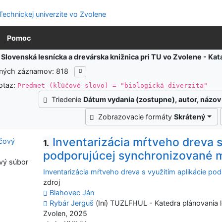
Pomoc
:
Slovenská lesnícka a drevárska knižnica pri TU vo Zvolene - K
ených záznamov: 818
otaz:
Predmet (kľúčové slovo) = "biologická diverzita"
Triedenie
Dátum vydania (zostupne), autor, názov
Zobrazovacie formáty
Skrátený
Inventarizácia mŕtveho dreva s
1.
podporujúcej synchronizované 
vý súbor
Inventarizácia mŕtveho dreva s využitím aplikácie p
zdroj
Blahovec Ján
Rybár Jerguš
(Iní) TUZLFHUL - Katedra plánovania l
Zvolen, 2025