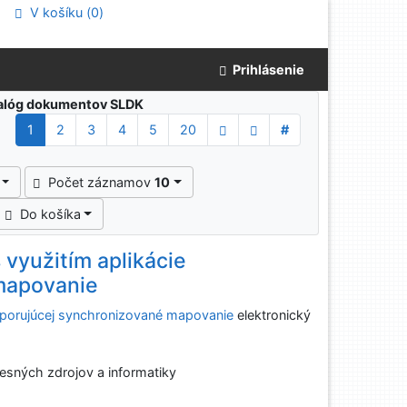
V košíku (
0
)
Prihlásenie
atalóg dokumentov SLDK
1
2
3
4
5
20
#
Počet záznamov
10
Do košíka
 využitím aplikácie
mapovanie
odporujúcej synchronizované mapovanie
elektronický
esných zdrojov a informatiky