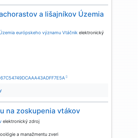
machorastov a lišajníkov Územia
ov Územia európskeho významu Vtáčnik
elektronický
809C367C54749DCAAA43ADFF7E5A
y
tu na zoskupenia vtákov
v
elektronický zdroj
zoológie a manažmentu zveri