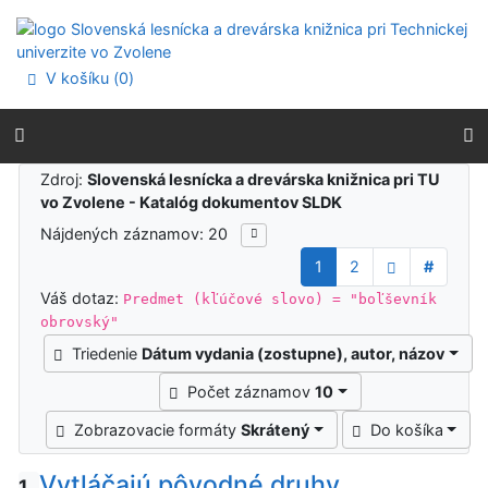
Prejsť na obsah
Prejsť na menu
Prehlásenie o webovej prístupnosti
V košíku (
0
)
Výsledky vyhľadávania
Zdroj:
Slovenská lesnícka a drevárska knižnica pri TU
vo Zvolene - Katalóg dokumentov SLDK
Nájdených záznamov: 20
1
2
#
Váš dotaz:
Predmet (kľúčové slovo) = "boľševník
obrovský"
Triedenie
Dátum vydania (zostupne), autor, názov
Počet záznamov
10
Zobrazovacie formáty
Skrátený
Do košíka
Vytláčajú pôvodné druhy
1.