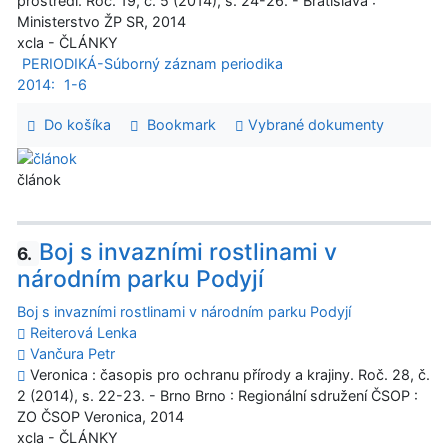
prostredí. Roč. 19, č. 5 (2014), s. 24-26. - Bratislava :
Ministerstvo ŽP SR, 2014
xcla - ČLÁNKY
PERIODIKÁ-Súborný záznam periodika
2014:
1-6
Do košíka
Bookmark
Vybrané dokumenty
článok
Boj s invazními rostlinami v
6.
národním parku Podyjí
Boj s invazními rostlinami v národním parku Podyjí
Reiterová Lenka
Vančura Petr
Veronica : časopis pro ochranu přírody a krajiny. Roč. 28, č.
2 (2014), s. 22-23. - Brno Brno : Regionální sdružení ČSOP :
ZO ČSOP Veronica, 2014
xcla - ČLÁNKY