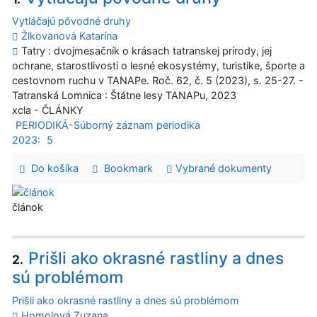
Vytláčajú pôvodné druhy
Žlkovanová Katarína
Tatry : dvojmesačník o krásach tatranskej prírody, jej
ochrane, starostlivosti o lesné ekosystémy, turistike, športe a
cestovnom ruchu v TANAPe. Roč. 62, č. 5 (2023), s. 25-27. -
Tatranská Lomnica : Štátne lesy TANAPu, 2023
xcla - ČLÁNKY
PERIODIKÁ-Súborný záznam periodika
2023:
5
Do košíka
Bookmark
Vybrané dokumenty
článok
Prišli ako okrasné rastliny a dnes
2.
sú problémom
Prišli ako okrasné rastliny a dnes sú problémom
Homolová Zuzana