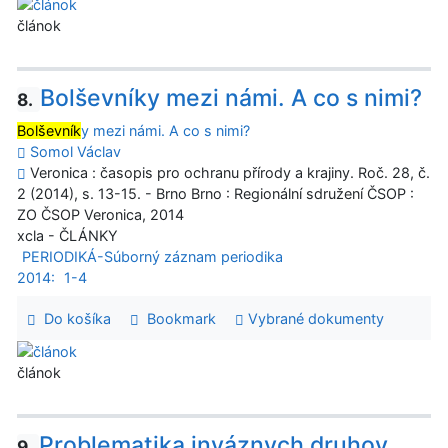
článok
Bolševníky mezi námi. A co s nimi?
8.
Bolševník
y mezi námi. A co s nimi?
Somol Václav
Veronica : časopis pro ochranu přírody a krajiny. Roč. 28, č.
2 (2014), s. 13-15. - Brno Brno : Regionální sdružení ČSOP :
ZO ČSOP Veronica, 2014
xcla - ČLÁNKY
PERIODIKÁ-Súborný záznam periodika
2014:
1-4
Do košíka
Bookmark
Vybrané dokumenty
článok
Problematika inváznych druhov
9.