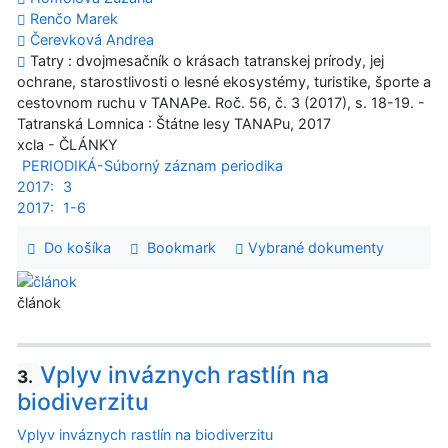
Renčo Marek
Čerevková Andrea
Tatry : dvojmesačník o krásach tatranskej prírody, jej
ochrane, starostlivosti o lesné ekosystémy, turistike, športe a
cestovnom ruchu v TANAPe. Roč. 56, č. 3 (2017), s. 18-19. -
Tatranská Lomnica : Štátne lesy TANAPu, 2017
xcla - ČLÁNKY
PERIODIKÁ-Súborný záznam periodika
2017:
3
2017:
1-6
Do košíka
Bookmark
Vybrané dokumenty
článok
Vplyv inváznych rastlín na
3.
biodiverzitu
Vplyv inváznych rastlín na biodiverzitu