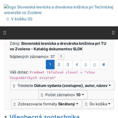
Prejsť na obsah
Prejsť na menu
Prehlásenie o webovej prístupnosti
V košíku (
0
)
Výsledky vyhľadávania
Zdroj:
Slovenská lesnícka a drevárska knižnica pri TU
vo Zvolene - Katalóg dokumentov SLDK
Nájdených záznamov: 37
1
2
3
4
#
Váš dotaz:
Predmet (kľúčové slovo) = "chov
hospodárskych zvierat"
Triedenie
Dátum vydania (zostupne), autor, názov
Počet záznamov
10
Zobrazovacie formáty
Skrátený
Do košíka
Všeobecná zootechnika
1.