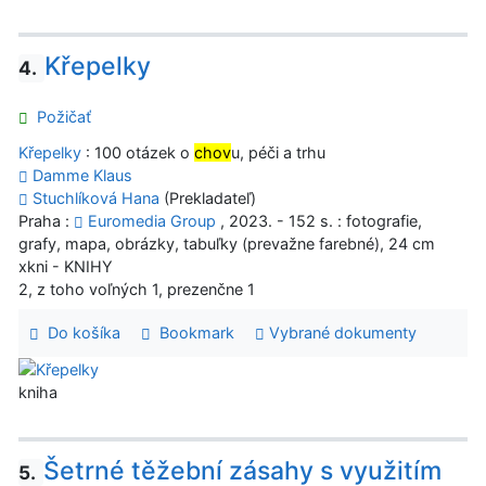
Křepelky
4.
Požičať
Křepelky
: 100 otázek o
chov
u, péči a trhu
Damme Klaus
Stuchlíková Hana
(Prekladateľ)
Praha :
Euromedia Group
, 2023. - 152 s. : fotografie,
grafy, mapa, obrázky, tabuľky (prevažne farebné), 24 cm
xkni - KNIHY
2, z toho voľných 1, prezenčne 1
Do košíka
Bookmark
Vybrané dokumenty
kniha
Šetrné těžební zásahy s využitím
5.