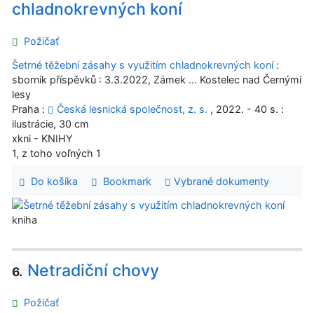
chladnokrevných koní
Požičať
Šetrné těžební zásahy s využitím chladnokrevných koní
:
sborník příspěvků : 3.3.2022, Zámek ... Kostelec nad Černými
lesy
Praha :
Česká lesnická společnost, z. s.
, 2022. - 40 s. :
ilustrácie, 30 cm
xkni - KNIHY
1, z toho voľných 1
Do košíka
Bookmark
Vybrané dokumenty
kniha
Netradiční chovy
6.
Požičať