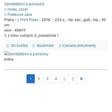
Zemědělství a potraviny
Holec Josef
Poláková Jana
Praha :
Profi Press
, 2019. - 223 s. : far. obr., graf., mp., 30
cm
xkni - KNIHY
1, z toho voľných 0, prezenčne 1
Do košíka
Bookmark
Vybrané dokumenty
kniha
1
2
3
4
#