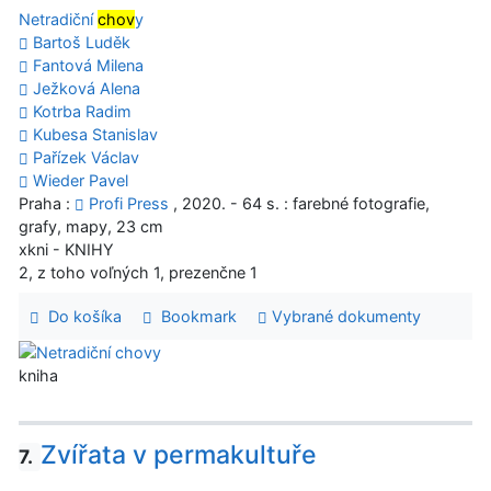
Netradiční
chov
y
Bartoš Luděk
Fantová Milena
Ježková Alena
Kotrba Radim
Kubesa Stanislav
Pařízek Václav
Wieder Pavel
Praha :
Profi Press
, 2020. - 64 s. : farebné fotografie,
grafy, mapy, 23 cm
xkni - KNIHY
2, z toho voľných 1, prezenčne 1
Do košíka
Bookmark
Vybrané dokumenty
kniha
Zvířata v permakultuře
7.