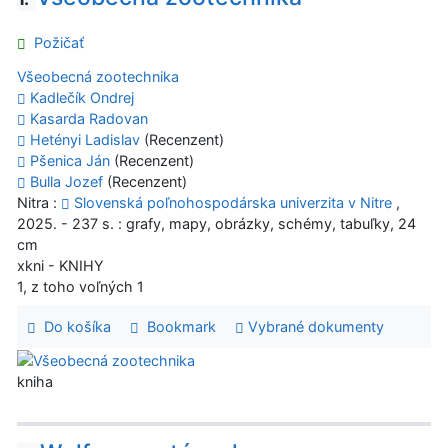
Požičať
Všeobecná zootechnika
Kadlečík Ondrej
Kasarda Radovan
Hetényi Ladislav
(Recenzent)
Pšenica Ján
(Recenzent)
Bulla Jozef
(Recenzent)
Nitra :
Slovenská poľnohospodárska univerzita v Nitre
,
2025. - 237 s. : grafy, mapy, obrázky, schémy, tabuľky, 24
cm
xkni - KNIHY
1, z toho voľných 1
Do košíka
Bookmark
Vybrané dokumenty
kniha