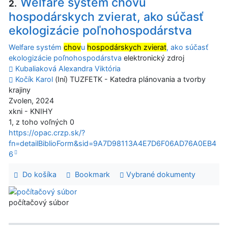
Welfare systém chovu
2.
hospodárskych zvierat, ako súčasť
ekologizácie poľnohospodárstva
Welfare systém
chov
u
hospodárskych zvierat
, ako súčasť
ekologizácie poľnohospodárstva
elektronický zdroj
Kubaliaková Alexandra Viktória
Kočík Karol
(Iní) TUZFETK - Katedra plánovania a tvorby
krajiny
Zvolen, 2024
xkni - KNIHY
1, z toho voľných 0
https://opac.crzp.sk/?
fn=detailBiblioForm&sid=9A7D98113A4E7D6F06AD76A0EB4
6
Do košíka
Bookmark
Vybrané dokumenty
počítačový súbor