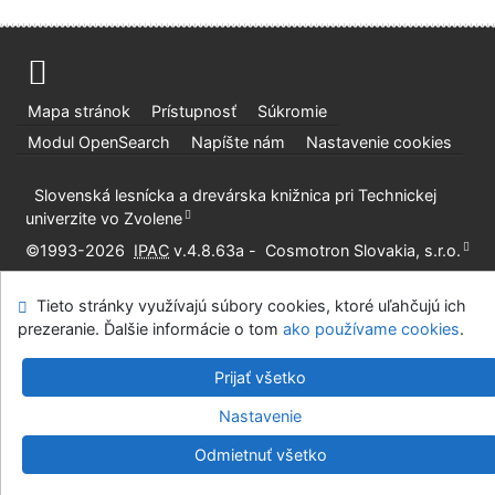
Mapa stránok
Prístupnosť
Súkromie
Modul OpenSearch
Napíšte nám
Nastavenie cookies
Slovenská lesnícka a drevárska knižnica pri Technickej
univerzite vo Zvolene
©1993-2026
IPAC
v.4.8.63a
-
Cosmotron Slovakia, s.r.o.
Tieto stránky využívajú súbory cookies, ktoré uľahčujú ich
prezeranie. Ďalšie informácie o tom
ako používame cookies
.
Prijať všetko
Nastavenie
Odmietnuť všetko