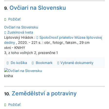
Ovčiari na Slovensku
9.
Požičať
Ovčiari na Slovensku
Zuskinová Iveta
Liptovský Hrádok :
Spoločnosť priateľov Múzea liptovskej
dediny
, 2020. - 221 s. : obr., fotogr., faksim., 29 cm
xkni - KNIHY
3, z toho voľných 2, prezenčne 1
Do košíka
Bookmark
Vybrané dokumenty
kniha
Zemědělství a potraviny
10.
Požičať