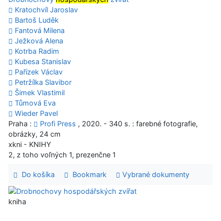
Kratochvíl Jaroslav
Bartoš Luděk
Fantová Milena
Ježková Alena
Kotrba Radim
Kubesa Stanislav
Pařízek Václav
Petržílka Slavibor
Šimek Vlastimil
Tůmová Eva
Wieder Pavel
Praha :
Profi Press
, 2020. - 340 s. : farebné fotografie,
obrázky, 24 cm
xkni - KNIHY
2, z toho voľných 1, prezenčne 1
Do košíka
Bookmark
Vybrané dokumenty
kniha