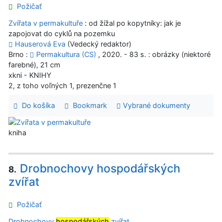
Požičať
Zvířata v permakultuře
: od žížal po kopytníky: jak je
zapojovat do cyklů na pozemku
Hauserová Eva
(Vedecký redaktor)
Brno :
Permakultura (CS)
, 2020. - 83 s. : obrázky (niektoré
farebné), 21 cm
xkni - KNIHY
2, z toho voľných 1, prezenčne 1
Do košíka
Bookmark
Vybrané dokumenty
kniha
Drobnochovy hospodářských
8.
zvířat
Požičať
Drobnochovy
hospodářských
zvířat