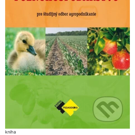
kniha