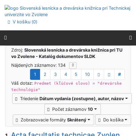
Prejsť na obsah
Prejsť na menu
Prehlásenie o webovej prístupnosti
V košíku (
0
)
Výsledky vyhľadávania
Zdroj:
Slovenská lesnícka a drevárska knižnica pri TU
vo Zvolene - Katalóg dokumentov SLDK
Nájdených záznamov: 134
1
2
3
4
5
10
#
Váš dotaz:
Predmet (kľúčové slovo) = "drevárske
technológie"
Triedenie
Dátum vydania (zostupne), autor, názov
Počet záznamov
10
Zobrazovacie formáty
Skrátený
Do košíka
Acta facultatis technicae Zvolen
1.