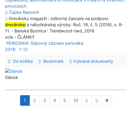
provozech
Čapka Radomír
Drevársky magazín : odborný časopis na podporu
drevárske
j a nábytkárskej výroby. Roč. 19, č. 5 (2018), s. 8-
11. - Banská Bystrica : Trendwood-twd, 2018
xcla - ČLÁNKY
PERIODIKÁ-Súborný záznam periodika
2018:
1-12
Do košíka
Bookmark
Vybrané dokumenty
článok
1
2
3
4
5
10
#