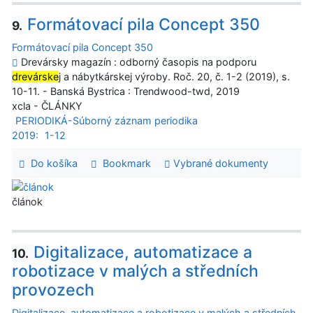
Formátovací pila Concept 350
9.
Formátovací pila Concept 350
Drevársky magazín : odborný časopis na podporu
drevárske
j a nábytkárskej výroby. Roč. 20, č. 1-2 (2019), s.
10-11. - Banská Bystrica : Trendwood-twd, 2019
xcla - ČLÁNKY
PERIODIKÁ-Súborný záznam periodika
2019:
1-12
Do košíka
Bookmark
Vybrané dokumenty
článok
Digitalizace, automatizace a
10.
robotizace v malých a středních
provozech
Digitalizace, automatizace a robotizace v malých a středních