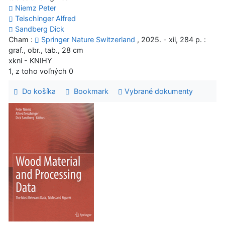
Niemz Peter
Teischinger Alfred
Sandberg Dick
Cham :
Springer Nature Switzerland
, 2025. - xii, 284 p. :
graf., obr., tab., 28 cm
xkni - KNIHY
1, z toho voľných 0
Do košíka
Bookmark
Vybrané dokumenty