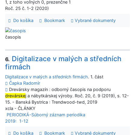
1, z toho voľných 0, prezenčne 1
Roč. 25 č. 1-2 (2020)
Do košíka
Bookmark
Vybrané dokumenty
časopis
Digitalizace v malých a středních
6.
firmách
Digitalizace v malých a středních firmách
. 1. část
Čapka Radomír
Drevársky magazín : odborný časopis na podporu
drevárske
j a nábytkárskej výroby. Roč. 20, č. 9 (2019), s. 12-
15. - Banská Bystrica : Trendwood-twd, 2019
xcla - ČLÁNKY
PERIODIKÁ-Súborný záznam periodika
2019:
1-12
Do košíka
Bookmark
Vybrané dokumenty