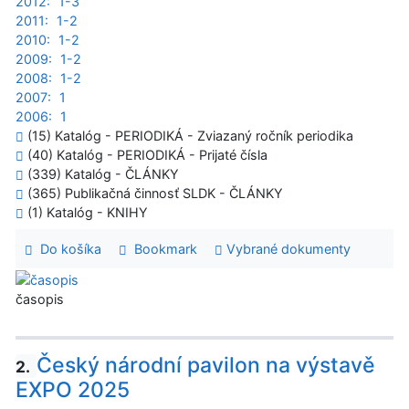
2012:
1-3
2011:
1-2
2010:
1-2
2009:
1-2
2008:
1-2
2007:
1
2006:
1
(15) Katalóg - PERIODIKÁ - Zviazaný ročník periodika
(40) Katalóg - PERIODIKÁ - Prijaté čísla
(339) Katalóg - ČLÁNKY
(365) Publikačná činnosť SLDK - ČLÁNKY
(1) Katalóg - KNIHY
Do košíka
Bookmark
Vybrané dokumenty
časopis
Český národní pavilon na výstavě
2.
EXPO 2025