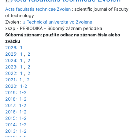
Acta facultatis technicae Zvolen
: scientific journal of Faculty
of technology
Zvolen :
Technická univerzita vo Zvolene
xszp - PERIODIKÁ - Súborný záznam periodika
Súborný záznam: použite odkaz na záznam čísla alebo
zväzku
2026:
1
2025:
1
,
2
2024:
1
,
2
2023:
1
,
2
2022:
1
,
2
2021:
1
,
2
2020:
1-2
2019:
1-2
2018:
1-2
2017:
1-2
2016:
1-2
2015:
1-2
2014:
1-2
2013:
1-2