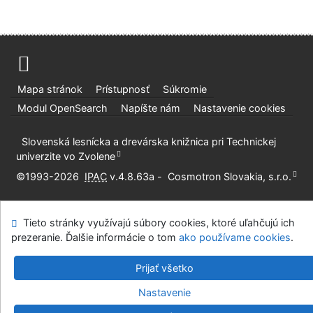
Mapa stránok
Prístupnosť
Súkromie
Modul OpenSearch
Napíšte nám
Nastavenie cookies
Slovenská lesnícka a drevárska knižnica pri Technickej
univerzite vo Zvolene
©1993-2026
IPAC
v.4.8.63a
-
Cosmotron Slovakia, s.r.o.
Tieto stránky využívajú súbory cookies, ktoré uľahčujú ich
prezeranie. Ďalšie informácie o tom
ako používame cookies
.
Prijať všetko
Nastavenie