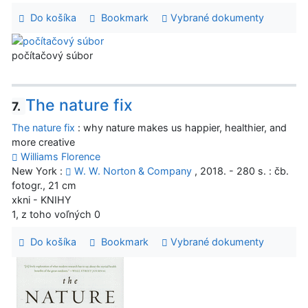
Do košíka
Bookmark
Vybrané dokumenty
počítačový súbor
The nature fix
7.
The nature fix
: why nature makes us happier, healthier, and
more creative
Williams Florence
New York :
W. W. Norton & Company
, 2018. - 280 s. : čb.
fotogr., 21 cm
xkni - KNIHY
1, z toho voľných 0
Do košíka
Bookmark
Vybrané dokumenty