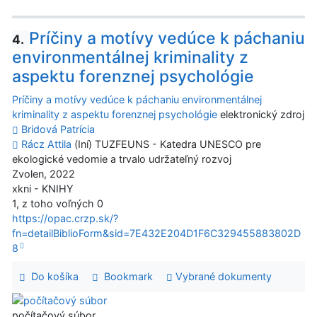
Príčiny a motívy vedúce k páchaniu
4.
environmentálnej kriminality z
aspektu forenznej psychológie
Príčiny a motívy vedúce k páchaniu environmentálnej
kriminality z aspektu forenznej psychológie
elektronický zdroj
Bridová Patrícia
Rácz Attila
(Iní) TUZFEUNS - Katedra UNESCO pre
ekologické vedomie a trvalo udržateľný rozvoj
Zvolen, 2022
xkni - KNIHY
1, z toho voľných 0
https://opac.crzp.sk/?
fn=detailBiblioForm&sid=7E432E204D1F6C329455883802D
8
Do košíka
Bookmark
Vybrané dokumenty
počítačový súbor