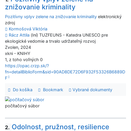
znižovanie kriminality
Pozitívny vplyv zelene na znižovanie kriminality
elektronický
zdroj
Kormošová Viktória
Rácz Attila
(Iní) TUZFEUNS - Katedra UNESCO pre
ekologické vedomie a trvalo udržateľný rozvoj
Zvolen, 2024
xkni - KNIHY
1, z toho voľných 0
https://opac.crzp.sk/?
fn=detailBiblioForm&sid=90AD8DE72D6F932F53326B6889D
F
Do košíka
Bookmark
Vybrané dokumenty
počítačový súbor
Odolnost, pružnost, resilience
2.