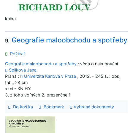
kniha
Geografie maloobchodu a spotřeby
9.
Požičať
Geografie maloobchodu a spotřeby
: věda o nakupování
Spilková Jana
Praha :
Univerzita Karlova v Praze
, 2012. - 245 s. : obr.,
tab., 24 cm
xkni - KNIHY
3, z toho voľných 2, prezenčne 1
Do košíka
Bookmark
Vybrané dokumenty