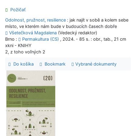
Požičať
Odolnost, pružnost, resilience
: jak najít v sobě a kolem sebe
místo, ve kterém nám bude v budoucích časech dobře
Všetečková Magdalena
(Vedecký redaktor)
Brno :
Permakultura (CS)
, 2024. - 85 s. : obr., tab., 21 cm
xkni - KNIHY
2, z toho voľných 2
Do košíka
Bookmark
Vybrané dokumenty