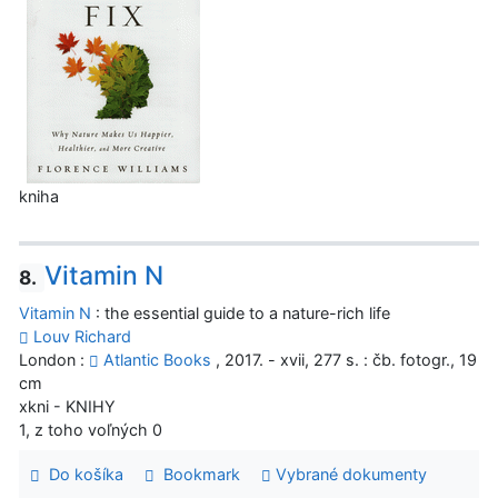
kniha
Vitamin N
8.
Vitamin N
: the essential guide to a nature-rich life
Louv Richard
London :
Atlantic Books
, 2017. - xvii, 277 s. : čb. fotogr., 19
cm
xkni - KNIHY
1, z toho voľných 0
Do košíka
Bookmark
Vybrané dokumenty