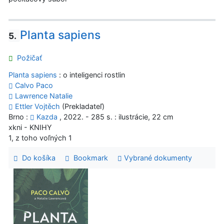
Planta sapiens
5.
Požičať
Planta sapiens
: o inteligenci rostlin
Calvo Paco
Lawrence Natalie
Ettler Vojtěch
(Prekladateľ)
Brno :
Kazda
, 2022. - 285 s. : ilustrácie, 22 cm
xkni - KNIHY
1, z toho voľných 1
Do košíka
Bookmark
Vybrané dokumenty