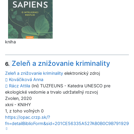
kniha
Zeleň a znižovanie kriminality
6.
Zeleň a znižovanie kriminality
elektronický zdroj
Kováčiková Anna
Rácz Attila
(Iní) TUZFEUNS - Katedra UNESCO pre
ekologické vedomie a trvalo udržateľný rozvoj
Zvolen, 2020
xkni - KNIHY
1, z toho voľných 0
https://opac.crzp.sk/?
fn=detailBiblioForm&sid=201CE56335A527AB0B0C9B791929