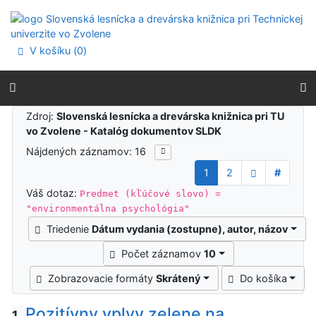
Prejsť na obsah
Prejsť na menu
Prehlásenie o webovej prístupnosti
V košíku (
0
)
Výsledky vyhľadávania
Zdroj:
Slovenská lesnícka a drevárska knižnica pri TU
vo Zvolene - Katalóg dokumentov SLDK
Nájdených záznamov: 16
1
2
#
Váš dotaz:
Predmet (kľúčové slovo) =
"environmentálna psychológia"
Triedenie
Dátum vydania (zostupne), autor, názov
Počet záznamov
10
Zobrazovacie formáty
Skrátený
Do košíka
Pozitívny vplyv zelene na
1.