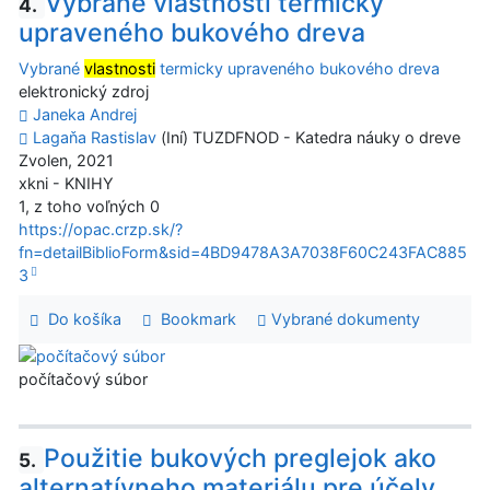
Vybrané vlastnosti termicky
4.
upraveného bukového dreva
Vybrané
vlastnosti
termicky upraveného bukového dreva
elektronický zdroj
Janeka Andrej
Lagaňa Rastislav
(Iní) TUZDFNOD - Katedra náuky o dreve
Zvolen, 2021
xkni - KNIHY
1, z toho voľných 0
https://opac.crzp.sk/?
fn=detailBiblioForm&sid=4BD9478A3A7038F60C243FAC885
3
Do košíka
Bookmark
Vybrané dokumenty
počítačový súbor
Použitie bukových preglejok ako
5.
alternatívneho materiálu pre účely