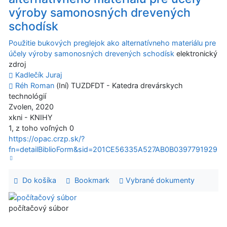
výroby samonosných drevených
schodísk
Použitie bukových preglejok ako alternatívneho materiálu pre
účely výroby samonosných drevených schodísk
elektronický
zdroj
Kadlečík Juraj
Réh Roman
(Iní) TUZDFDT - Katedra drevárskych
technológií
Zvolen, 2020
xkni - KNIHY
1, z toho voľných 0
https://opac.crzp.sk/?
fn=detailBiblioForm&sid=201CE56335A527AB0B0397791929
Do košíka
Bookmark
Vybrané dokumenty
počítačový súbor