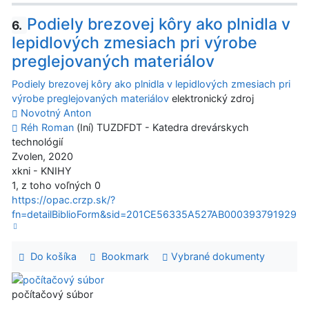
Podiely brezovej kôry ako plnidla v
6.
lepidlových zmesiach pri výrobe
preglejovaných materiálov
Podiely brezovej kôry ako plnidla v lepidlových zmesiach pri
výrobe preglejovaných materiálov
elektronický zdroj
Novotný Anton
Réh Roman
(Iní) TUZDFDT - Katedra drevárskych
technológií
Zvolen, 2020
xkni - KNIHY
1, z toho voľných 0
https://opac.crzp.sk/?
fn=detailBiblioForm&sid=201CE56335A527AB000393791929
Do košíka
Bookmark
Vybrané dokumenty
počítačový súbor