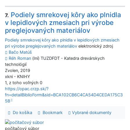
Podiely smrekovej kôry ako plnidla
7.
v lepidlových zmesiach pri výrobe
preglejovaných materiálov
Podiely smrekovej kôry ako plnidla v lepidlových zmesiach
pri výrobe preglejovaných materiálov
elektronický zdroj
Bačo Matúš
Réh Roman
(Iní) TUZDFDT - Katedra drevárskych
technológií
Zvolen, 2019
xkni - KNIHY
1, z toho voľných 0
https://opac.crzp.sk/?
fn=detailBiblioForm&sid=BCA102CB6C4CA54D4CEDA175C3
5B
Do košíka
Bookmark
Vybrané dokumenty
počítačový súbor