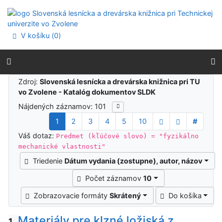
Prejsť na obsah
Prejsť na menu
Prehlásenie o webovej prístupnosti
V košíku (
0
)
Výsledky vyhľadávania
Zdroj:
Slovenská lesnícka a drevárska knižnica pri TU
vo Zvolene - Katalóg dokumentov SLDK
Nájdených záznamov: 101
1
2
3
4
5
10
#
Váš dotaz:
Predmet (kľúčové slovo) = "fyzikálno
mechanické vlastnosti"
Triedenie
Dátum vydania (zostupne), autor, názov
Počet záznamov
10
Zobrazovacie formáty
Skrátený
Do košíka
Materiály pre klzné ložiská z
1.