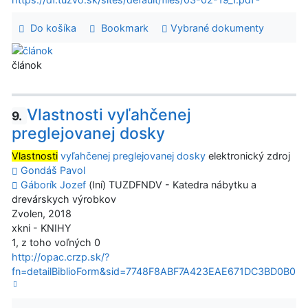
Do košíka
Bookmark
Vybrané dokumenty
článok
Vlastnosti vyľahčenej
9.
preglejovanej dosky
Vlastnosti
vyľahčenej preglejovanej dosky
elektronický zdroj
Gondáš Pavol
Gáborík Jozef
(Iní) TUZDFNDV - Katedra nábytku a
drevárskych výrobkov
Zvolen, 2018
xkni - KNIHY
1, z toho voľných 0
http://opac.crzp.sk/?
fn=detailBiblioForm&sid=7748F8ABF7A423EAE671DC3BD0B0