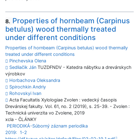
Properties of hornbeam (Carpinus
8.
betulus) wood thermally treated
under different conditions
Properties of hornbeam (Carpinus betulus) wood thermally
treated under different conditions
Pinchevska Olena
Sedliačik Ján
TUZDFNDV - Katedra nábytku a drevárskych
výrobkov
Horbachova Oleksandra
Spirochkin Andriy
Rohovskyi Ivan
Acta Facultatis Xylologiae Zvolen : vedecký časopis
Drevárskej fakulty. Vol. 61, no. 2 (2019), s. 25-39. - Zvolen :
Technická univerzita vo Zvolene, 2019
xcla - ČLÁNKY
PERIODIKÁ-Súborný záznam periodika
2019:
1-2
https://df.tuzvo.sk/sites/default/files/03-02-19_1.pdf