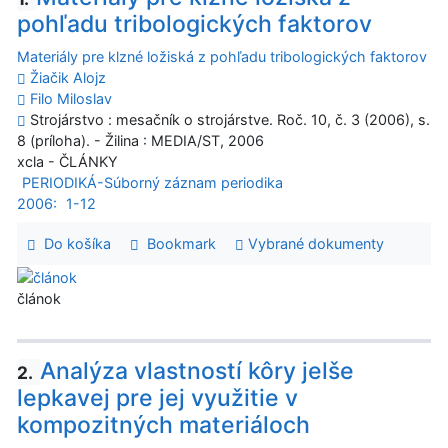
pohľadu tribologických faktorov
Materiály pre klzné ložiská z pohľadu tribologických faktorov
Žiačik Alojz
Filo Miloslav
Strojárstvo : mesačník o strojárstve. Roč. 10, č. 3 (2006), s.
8 (príloha). - Žilina : MEDIA/ST, 2006
xcla - ČLÁNKY
PERIODIKÁ-Súborný záznam periodika
2006:
1-12
Do košíka
Bookmark
Vybrané dokumenty
článok
Analýza vlastností kôry jelše
2.
lepkavej pre jej využitie v
kompozitných materiáloch