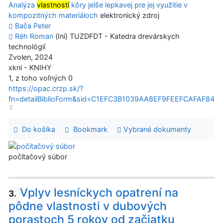
Analýza
vlastností
kôry jelše lepkavej pre jej využitie v
kompozitných materiáloch
elektronický zdroj
Bača Peter
Réh Roman
(Iní) TUZDFDT - Katedra drevárskych
technológií
Zvolen, 2024
xkni - KNIHY
1, z toho voľných 0
https://opac.crzp.sk/?
fn=detailBiblioForm&sid=C1EFC3B1039AA8EF9FEEFCAFAF84
Do košíka
Bookmark
Vybrané dokumenty
počítačový súbor
Vplyv lesníckych opatrení na
3.
pôdne vlastnosti v dubových
porastoch 5 rokov od začiatku