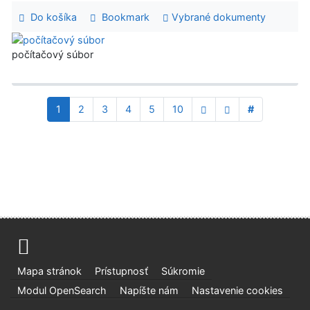
Do košíka
Bookmark
Vybrané dokumenty
počítačový súbor
1
2
3
4
5
10
#
Mapa stránok
Prístupnosť
Súkromie
Modul OpenSearch
Napíšte nám
Nastavenie cookies