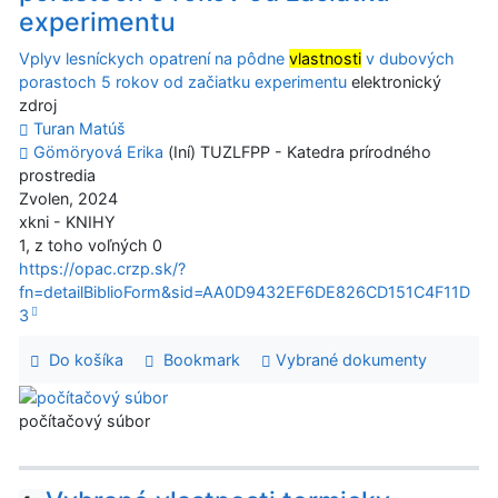
experimentu
Vplyv lesníckych opatrení na pôdne
vlastnosti
v dubových
porastoch 5 rokov od začiatku experimentu
elektronický
zdroj
Turan Matúš
Gömöryová Erika
(Iní) TUZLFPP - Katedra prírodného
prostredia
Zvolen, 2024
xkni - KNIHY
1, z toho voľných 0
https://opac.crzp.sk/?
fn=detailBiblioForm&sid=AA0D9432EF6DE826CD151C4F11D
3
Do košíka
Bookmark
Vybrané dokumenty
počítačový súbor