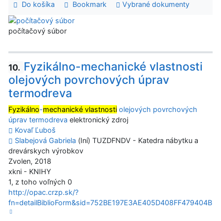
Do košíka
Bookmark
Vybrané dokumenty
počítačový súbor
Fyzikálno-mechanické vlastnosti
10.
olejových povrchových úprav
termodreva
Fyzikálno
-
mechanické vlastnosti
olejových povrchových
úprav termodreva
elektronický zdroj
Kovaľ Ľuboš
Slabejová Gabriela
(Iní) TUZDFNDV - Katedra nábytku a
drevárskych výrobkov
Zvolen, 2018
xkni - KNIHY
1, z toho voľných 0
http://opac.crzp.sk/?
fn=detailBiblioForm&sid=752BE197E3AE405D408FF479404B