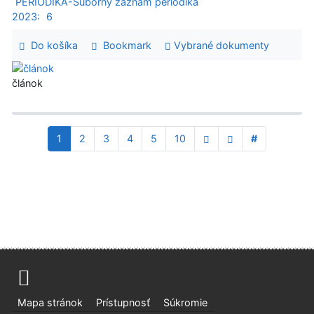
PERIODIKÁ-Súborný záznam periodika
2023:
6
Do košíka
Bookmark
Vybrané dokumenty
článok
1
2
3
4
5
10
#
Mapa stránok
Prístupnosť
Súkromie