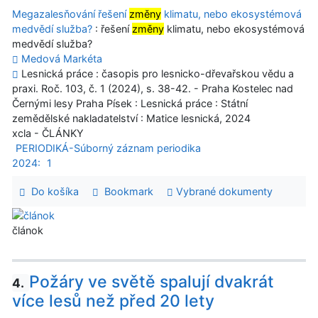
Megazalesňování řešení
změny
klimatu, nebo ekosystémová
medvědí služba?
: řešení
změny
klimatu, nebo ekosystémová
medvědí služba?
Medová Markéta
Lesnická práce : časopis pro lesnicko-dřevařskou vědu a
praxi. Roč. 103, č. 1 (2024), s. 38-42. - Praha Kostelec nad
Černými lesy Praha Písek : Lesnická práce : Státní
zemědělské nakladatelství : Matice lesnická, 2024
xcla - ČLÁNKY
PERIODIKÁ-Súborný záznam periodika
2024:
1
Do košíka
Bookmark
Vybrané dokumenty
článok
Požáry ve světě spalují dvakrát
4.
více lesů než před 20 lety