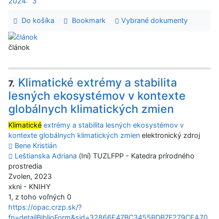
2024:
3
Do košíka
Bookmark
Vybrané dokumenty
článok
Klimatické extrémy a stabilita
7.
lesných ekosystémov v kontexte
globálnych klimatických zmien
Klimatické
extrémy a stabilita lesných ekosystémov v
kontexte globálnych klimatických zmien
elektronický zdroj
Bene Kristián
Leštianska Adriana
(Iní) TUZLFPP - Katedra prírodného
prostredia
Zvolen, 2023
xkni - KNIHY
1, z toho voľných 0
https://opac.crzp.sk/?
fn=detailBiblioForm&sid=32866E47BC3455BDB7F279CEA70