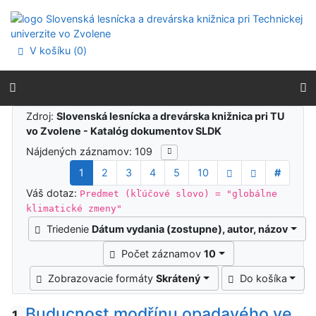
Prejsť na obsah
Prejsť na menu
Prehlásenie o webovej prístupnosti
V košíku (
0
)
Výsledky vyhľadávania
Zdroj:
Slovenská lesnícka a drevárska knižnica pri TU
vo Zvolene - Katalóg dokumentov SLDK
Nájdených záznamov: 109
1
2
3
4
5
10
#
Váš dotaz:
Predmet (kľúčové slovo) = "globálne
klimatické zmeny"
Triedenie
Dátum vydania (zostupne), autor, názov
Počet záznamov
10
Zobrazovacie formáty
Skrátený
Do košíka
Buducnost modřínu opadavého ve
1.