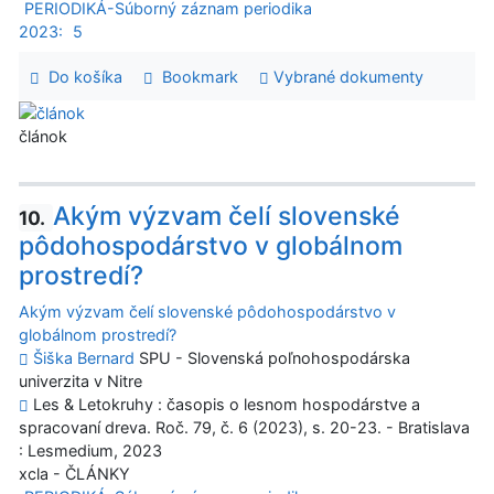
PERIODIKÁ-Súborný záznam periodika
2023:
5
Do košíka
Bookmark
Vybrané dokumenty
článok
Akým výzvam čelí slovenské
10.
pôdohospodárstvo v globálnom
prostredí?
Akým výzvam čelí slovenské pôdohospodárstvo v
globálnom prostredí?
Šiška Bernard
SPU - Slovenská poľnohospodárska
univerzita v Nitre
Les & Letokruhy : časopis o lesnom hospodárstve a
spracovaní dreva. Roč. 79, č. 6 (2023), s. 20-23. - Bratislava
: Lesmedium, 2023
xcla - ČLÁNKY