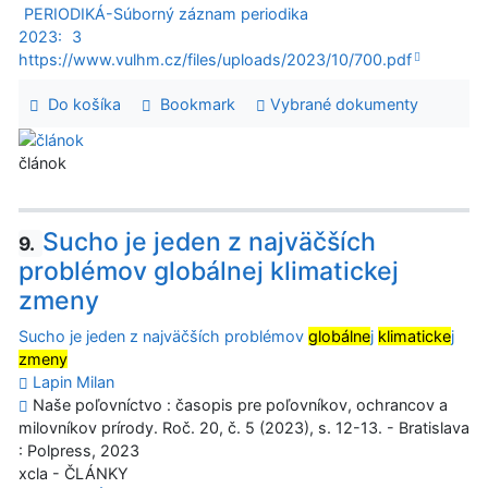
PERIODIKÁ-Súborný záznam periodika
2023:
3
https://www.vulhm.cz/files/uploads/2023/10/700.pdf
Do košíka
Bookmark
Vybrané dokumenty
článok
Sucho je jeden z najväčších
9.
problémov globálnej klimatickej
zmeny
Sucho je jeden z najväčších problémov
globálne
j
klimaticke
j
zmeny
Lapin Milan
Naše poľovníctvo : časopis pre poľovníkov, ochrancov a
milovníkov prírody. Roč. 20, č. 5 (2023), s. 12-13. - Bratislava
: Polpress, 2023
xcla - ČLÁNKY