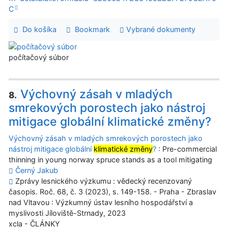
C
Do košíka
Bookmark
Vybrané dokumenty
počítačový súbor
Výchovný zásah v mladých
8.
smrekových porostech jako nástroj
mitigace globální klimatické změny?
Výchovný zásah v mladých smrekových porostech jako
nástroj mitigace globální
klimatické změny
?
: Pre-commercial
thinning in young norway spruce stands as a tool mitigating
Černý Jakub
Zprávy lesnického výzkumu : vědecký recenzovaný
časopis. Roč. 68, č. 3 (2023), s. 149-158. - Praha - Zbraslav
nad Vltavou : Výzkumný ústav lesního hospodářství a
myslivosti Jíloviště-Strnady, 2023
xcla - ČLÁNKY