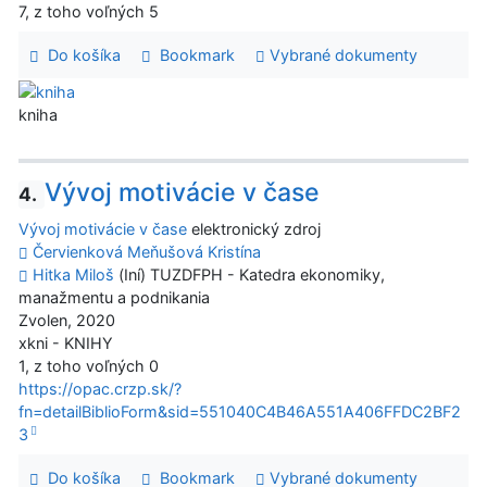
7, z toho voľných 5
Do košíka
Bookmark
Vybrané dokumenty
kniha
Vývoj motivácie v čase
4.
Vývoj motivácie v čase
elektronický zdroj
Červienková Meňušová Kristína
Hitka Miloš
(Iní) TUZDFPH - Katedra ekonomiky,
manažmentu a podnikania
Zvolen, 2020
xkni - KNIHY
1, z toho voľných 0
https://opac.crzp.sk/?
fn=detailBiblioForm&sid=551040C4B46A551A406FFDC2BF2
3
Do košíka
Bookmark
Vybrané dokumenty