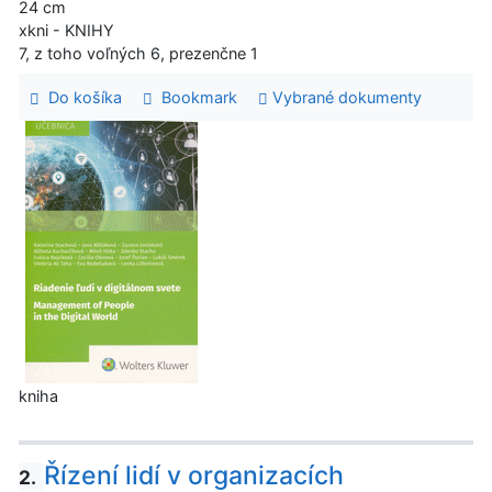
24 cm
xkni - KNIHY
7, z toho voľných 6, prezenčne 1
Do košíka
Bookmark
Vybrané dokumenty
kniha
Řízení lidí v organizacích
2.