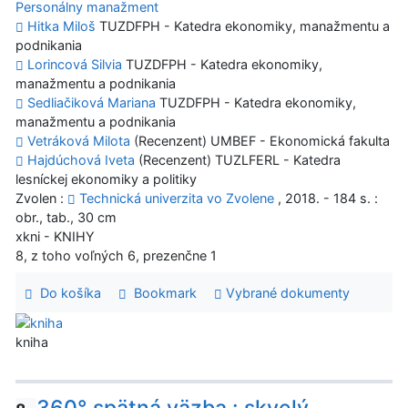
Personálny manažment
Hitka Miloš
TUZDFPH - Katedra ekonomiky, manažmentu a
podnikania
Lorincová Silvia
TUZDFPH - Katedra ekonomiky,
manažmentu a podnikania
Sedliačiková Mariana
TUZDFPH - Katedra ekonomiky,
manažmentu a podnikania
Vetráková Milota
(Recenzent) UMBEF - Ekonomická fakulta
Hajdúchová Iveta
(Recenzent) TUZLFERL - Katedra
lesníckej ekonomiky a politiky
Zvolen :
Technická univerzita vo Zvolene
, 2018. - 184 s. :
obr., tab., 30 cm
xkni - KNIHY
8, z toho voľných 6, prezenčne 1
Do košíka
Bookmark
Vybrané dokumenty
kniha