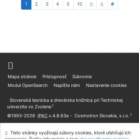
1
2
3
4
5
10
#
Mapa stránok
Prístupnosť
Súkromie
Modul OpenSearch
Napíšte nám
Nastavenie cookies
Slovenská lesnícka a drevárska knižnica pri Technickej
univerzite vo Zvolene
©1993-2026
IPAC
v.4.8.63a
-
Cosmotron Slovakia, s.r.o.
Tieto stránky využívajú súbory cookies, ktoré uľahčujú ich