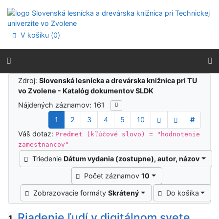
Prejsť na obsah
Prejsť na menu
Prehlásenie o webovej prístupnosti
V košíku (
0
)
Výsledky vyhľadávania
Zdroj:
Slovenská lesnícka a drevárska knižnica pri TU
vo Zvolene - Katalóg dokumentov SLDK
Nájdených záznamov: 161
1
2
3
4
5
10
#
Váš dotaz:
Predmet (kľúčové slovo) = "hodnotenie
zamestnancov"
Triedenie
Dátum vydania (zostupne), autor, názov
Počet záznamov
10
Zobrazovacie formáty
Skrátený
Do košíka
Riadenie ľudí v digitálnom svete
1.