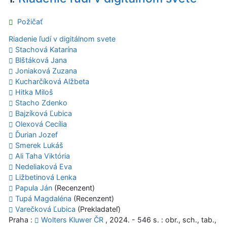
Požičať
Riadenie ľudí v digitálnom svete
Stachová Katarína
Blštáková Jana
Joniaková Zuzana
Kucharčíková Alžbeta
Hitka Miloš
Stacho Zdenko
Bajzíková Ľubica
Olexová Cecília
Ďurian Jozef
Smerek Lukáš
Ali Taha Viktória
Nedeliaková Eva
Ližbetinová Lenka
Papula Ján
(Recenzent)
Tupá Magdaléna
(Recenzent)
Varečková Ľubica
(Prekladateľ)
Praha :
Wolters Kluwer ČR
, 2024. - 546 s. : obr., sch., tab.,