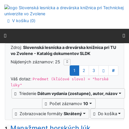
Prejsť na obsah
Prejsť na menu
Prehlásenie o webovej prístupnosti
V košíku (
0
)
Výsledky vyhľadávania
Zdroj:
Slovenská lesnícka a drevárska knižnica pri TU
vo Zvolene - Katalóg dokumentov SLDK
Nájdených záznamov: 25
1
2
3
#
Váš dotaz:
Predmet (kľúčové slovo) = "horské
lúky"
Triedenie
Dátum vydania (zostupne), autor, názov
Počet záznamov
10
Zobrazovacie formáty
Skrátený
Do košíka
Manažment horských lúk
1.