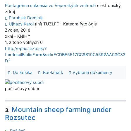
Postagrárna sukcesia vo Veporských vrchoch
elektronický
zdroj
Porubiak Dominik
Ujházy Karol
(Iní) TUZLFF - Katedra fytológie
Zvolen, 2018
xkni - KNIHY
1, z toho voľných 0
http://opac.crzp.sk/?
fn=detailBiblioForm&sid=ECDBE5517CC8B19C5592AA93C33
D
Do košíka
Bookmark
Vybrané dokumenty
počítačový súbor
Mountain sheep farming under
3.
Rozsutec
Požičať