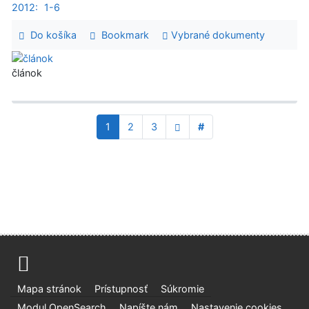
2012:
1-6
Do košíka
Bookmark
Vybrané dokumenty
článok
1
2
3
#
Mapa stránok
Prístupnosť
Súkromie
Modul OpenSearch
Napíšte nám
Nastavenie cookies