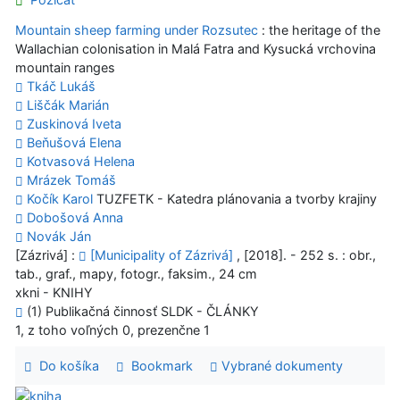
Mountain sheep farming under Rozsutec
: the heritage of the
Wallachian colonisation in Malá Fatra and Kysucká vrchovina
mountain ranges
Tkáč Lukáš
Liščák Marián
Zuskinová Iveta
Beňušová Elena
Kotvasová Helena
Mrázek Tomáš
Kočík Karol
TUZFETK - Katedra plánovania a tvorby krajiny
Dobošová Anna
Novák Ján
[Zázrivá] :
[Municipality of Zázrivá]
, [2018]. - 252 s. : obr.,
tab., graf., mapy, fotogr., faksim., 24 cm
xkni - KNIHY
(1) Publikačná činnosť SLDK - ČLÁNKY
1, z toho voľných 0, prezenčne 1
Do košíka
Bookmark
Vybrané dokumenty