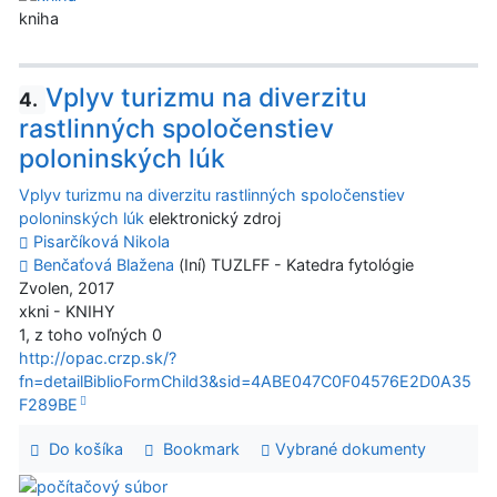
kniha
Vplyv turizmu na diverzitu
4.
rastlinných spoločenstiev
poloninských lúk
Vplyv turizmu na diverzitu rastlinných spoločenstiev
poloninských lúk
elektronický zdroj
Pisarčíková Nikola
Benčaťová Blažena
(Iní) TUZLFF - Katedra fytológie
Zvolen, 2017
xkni - KNIHY
1, z toho voľných 0
http://opac.crzp.sk/?
fn=detailBiblioFormChild3&sid=4ABE047C0F04576E2D0A35
F289BE
Do košíka
Bookmark
Vybrané dokumenty