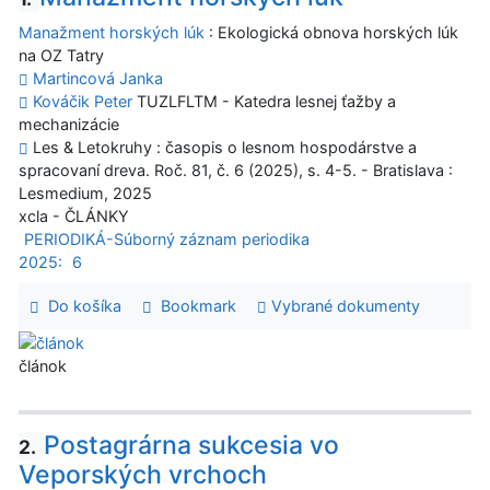
Manažment horských lúk
: Ekologická obnova horských lúk
na OZ Tatry
Martincová Janka
Kováčik Peter
TUZLFLTM - Katedra lesnej ťažby a
mechanizácie
Les & Letokruhy : časopis o lesnom hospodárstve a
spracovaní dreva. Roč. 81, č. 6 (2025), s. 4-5. - Bratislava :
Lesmedium, 2025
xcla - ČLÁNKY
PERIODIKÁ-Súborný záznam periodika
2025:
6
Do košíka
Bookmark
Vybrané dokumenty
článok
Postagrárna sukcesia vo
2.
Veporských vrchoch