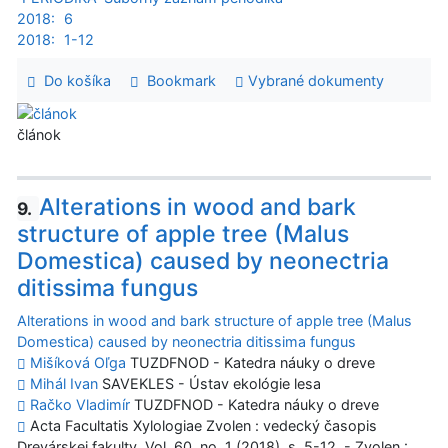
2018:
6
2018:
1-12
Do košíka
Bookmark
Vybrané dokumenty
článok
Alterations in wood and bark
9.
structure of apple tree (Malus
Domestica) caused by neonectria
ditissima fungus
Alterations in wood and bark structure of apple tree (Malus
Domestica) caused by neonectria ditissima fungus
Mišíková Oľga
TUZDFNOD - Katedra náuky o dreve
Mihál Ivan
SAVEKLES - Ústav ekológie lesa
Račko Vladimír
TUZDFNOD - Katedra náuky o dreve
Acta Facultatis Xylologiae Zvolen : vedecký časopis
Drevárskej fakulty. Vol. 60, no. 1 (2018), s. 5-12. - Zvolen :