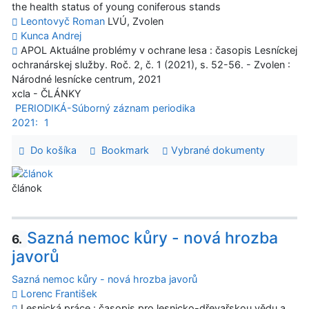
the health status of young coniferous stands
Leontovyč Roman
LVÚ, Zvolen
Kunca Andrej
APOL Aktuálne problémy v ochrane lesa : časopis Lesníckej
ochranárskej služby. Roč. 2, č. 1 (2021), s. 52-56. - Zvolen :
Národné lesnícke centrum, 2021
xcla - ČLÁNKY
PERIODIKÁ-Súborný záznam periodika
2021:
1
Do košíka
Bookmark
Vybrané dokumenty
článok
Sazná nemoc kůry - nová hrozba
6.
javorů
Sazná nemoc kůry - nová hrozba javorů
Lorenc František
Lesnická práce : časopis pro lesnicko-dřevařskou vědu a