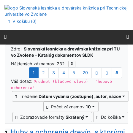
Prejsť na obsah
Prejsť na menu
Prehlásenie o webovej prístupnosti
V košíku (
0
)
Výsledky vyhľadávania
Zdroj:
Slovenská lesnícka a drevárska knižnica pri TU
vo Zvolene - Katalóg dokumentov SLDK
Nájdených záznamov: 232
1
2
3
4
5
20
#
Váš dotaz:
Predmet (kľúčové slovo) = "hubové
ochorenia"
Triedenie
Dátum vydania (zostupne), autor, názov
Počet záznamov
10
Zobrazovacie formáty
Skrátený
Do košíka
Huby a ochorenia drevín, s ktorými
1.