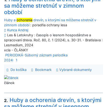
sa môžeme stretnúť v zimnom
období
Huby a
ochorenia
drevín, s ktorými sa môžeme stretnúť v
zimnom období
: poradňa ochrany lesa
Kunca Andrej
Les & Letokruhy : časopis o lesnom hospodárstve a
spracovaní dreva. Roč. 80, č. 1 (2024), s. 30-31. - Bratislava :
Lesmedium, 2024
xcla - ČLÁNKY
PERIODIKÁ-Súborný záznam periodika
2024:
1
Do košíka
Bookmark
Vybrané dokumenty
článok
Huby a ochorenia drevín, s ktorými
2.
sa môžeme stretnúť v jesennom