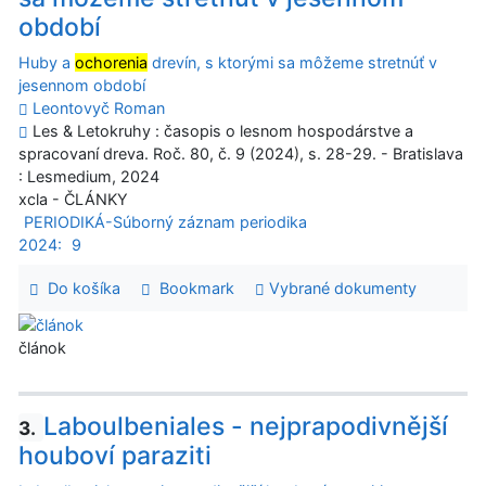
období
Huby a
ochorenia
drevín, s ktorými sa môžeme stretnúť v
jesennom období
Leontovyč Roman
Les & Letokruhy : časopis o lesnom hospodárstve a
spracovaní dreva. Roč. 80, č. 9 (2024), s. 28-29. - Bratislava
: Lesmedium, 2024
xcla - ČLÁNKY
PERIODIKÁ-Súborný záznam periodika
2024:
9
Do košíka
Bookmark
Vybrané dokumenty
článok
Laboulbeniales - nejprapodivnější
3.
houboví paraziti