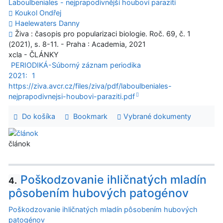
Laboulbeniales - nejprapodivnější houboví paraziti
Koukol Ondřej
Haelewaters Danny
Živa : časopis pro popularizaci biologie. Roč. 69, č. 1
(2021), s. 8-11. - Praha : Academia, 2021
xcla - ČLÁNKY
PERIODIKÁ-Súborný záznam periodika
2021:
1
https://ziva.avcr.cz/files/ziva/pdf/laboulbeniales-
nejprapodivnejsi-houbovi-paraziti.pdf
Do košíka
Bookmark
Vybrané dokumenty
článok
Poškodzovanie ihličnatých mladín
4.
pôsobením hubových patogénov
Poškodzovanie ihličnatých mladín pôsobením hubových
patogénov