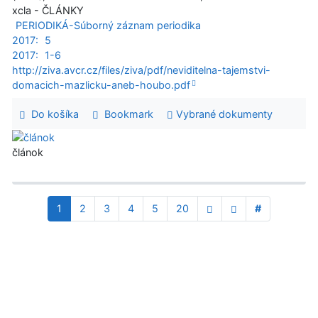
xcla - ČLÁNKY
PERIODIKÁ-Súborný záznam periodika
2017:
5
2017:
1-6
http://ziva.avcr.cz/files/ziva/pdf/neviditelna-tajemstvi-
domacich-mazlicku-aneb-houbo.pdf
Do košíka
Bookmark
Vybrané dokumenty
článok
1
2
3
4
5
20
#