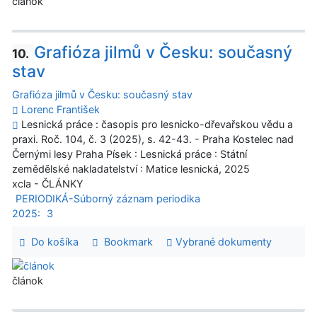
článok
Grafióza jilmů v Česku: současný
10.
stav
Grafióza jilmů v Česku: současný stav
Lorenc František
Lesnická práce : časopis pro lesnicko-dřevařskou vědu a
praxi. Roč. 104, č. 3 (2025), s. 42-43. - Praha Kostelec nad
Černými lesy Praha Písek : Lesnická práce : Státní
zemědělské nakladatelství : Matice lesnická, 2025
xcla - ČLÁNKY
PERIODIKÁ-Súborný záznam periodika
2025:
3
Do košíka
Bookmark
Vybrané dokumenty
článok