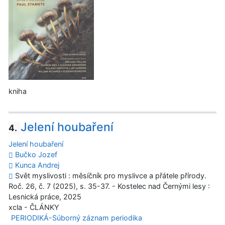
kniha
Jelení houbaření
4.
Jelení houbaření
Bučko Jozef
Kunca Andrej
Svět myslivosti : měsíčník pro myslivce a přátele přírody.
Roč. 26, č. 7 (2025), s. 35-37. - Kostelec nad Černými lesy :
Lesnická práce, 2025
xcla - ČLÁNKY
PERIODIKÁ-Súborný záznam periodika