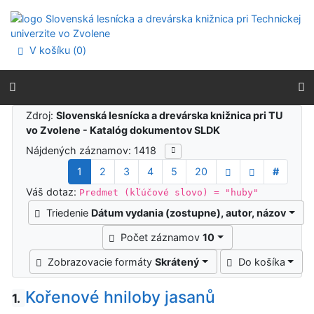
Prejsť na obsah
Prejsť na menu
Prehlásenie o webovej prístupnosti
V košíku (
0
)
Výsledky vyhľadávania
Zdroj:
Slovenská lesnícka a drevárska knižnica pri TU
vo Zvolene - Katalóg dokumentov SLDK
Nájdených záznamov: 1418
1
2
3
4
5
20
#
Váš dotaz:
Predmet (kľúčové slovo) = "huby"
Triedenie
Dátum vydania (zostupne), autor, názov
Počet záznamov
10
Zobrazovacie formáty
Skrátený
Do košíka
Kořenové hniloby jasanů
1.