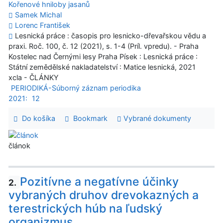
Kořenové hniloby jasanů
Samek Michal
Lorenc František
Lesnická práce : časopis pro lesnicko-dřevařskou vědu a
praxi. Roč. 100, č. 12 (2021), s. 1-4 (Príl. vpredu). - Praha
Kostelec nad Černými lesy Praha Písek : Lesnická práce :
Státní zemědělské nakladatelství : Matice lesnická, 2021
xcla - ČLÁNKY
PERIODIKÁ-Súborný záznam periodika
2021:
12
Do košíka
Bookmark
Vybrané dokumenty
článok
Pozitívne a negatívne účinky
2.
vybraných druhov drevokazných a
terestrických húb na ľudský
organizmus