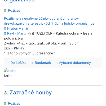
Požičať
Pozitívne a negatívne účinky vybraných druhov
drevokazných a terestrických húb na ľudský organizmus
Hrabaj Marián
Pavlík Martin
(Iní) TUZLFOLP - Katedra ochrany lesa a
poľovníctva
Zvolen, 74 s.. - tab., graf., 59 obr. v príl. : 30 cm
xkni - KNIHY
1, z toho voľných 0, prezenčne 1
Do košíka
Bookmark
Vybrané dokumenty
kniha
Zázračné houby
3.
Požičať