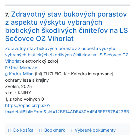
Zdravotný stav bukových porastov
7.
z aspektu výskytu vybraných
biotických škodlivých činiteľov na LS
Sečovce OZ Vihorlat
Zdravotný stav bukových porastov z aspektu výskytu
vybraných biotických škodlivých činiteľov na LS Sečovce OZ
Vihorlat
elektronický zdroj
Gera Miroslav
Kodrík Milan
(Iní) TUZLFIOLK - Katedra integrovanej
ochrany lesa a krajiny
Zvolen, 2025
xkni - KNIHY
1, z toho voľných 0
https://opac.crzp.sk/?
fn=detailBiblioForm&sid=12BF14ADF430A4F4BEF757B4236B
Do košíka
Bookmark
Vybrané dokumenty