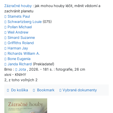
Zázračné houby
: jak mohou houby léčit, měnit vědomí a
zachránit planetu
Stamets Paul
Schwartzberg Louie
(075)
Pollan Michael
Weil Andrew
Simard Suzanne
Griffiths Roland
Harman Jay
Richards William A.
Bone Eugenia
Janda Richard
(Prekladateľ)
Brno :
Jota
, 2026. - 181 s. : fotografie, 26 cm
xkni - KNIHY
2, z toho voľných 2
Do košíka
Bookmark
Vybrané dokumenty