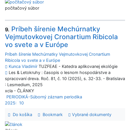
počítačový súbor
Príbeh šírenie Mechúrnatky
9.
Vejmutovkovej Cronartium Ribicola
vo svete a v Európe
Príbeh šírenie Mechúrnatky Vejmutovkovej Cronartium
Ribicola vo svete a v Európe
Kunca Vladimír
TUZFEAE - Katedra aplikovanej ekológie
Les & Letokruhy : časopis o lesnom hospodárstve a
spracovaní dreva. Roč. 81, č. 10 (2025), s. 32-33. - Bratislava
: Lesmedium, 2025
xcla - ČLÁNKY
PERIODIKÁ-Súborný záznam periodika
2025:
10
Do košíka
Bookmark
Vybrané dokumenty