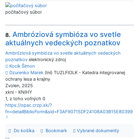
počítačový súbor
Ambróziová symbióza vo svetle
8.
aktuálnych vedeckých poznatkov
Ambróziová symbióza vo svetle aktuálnych vedeckých
poznatkov
elektronický zdroj
Kocík Šimon
Dzurenko Marek
(Iní) TUZLFIOLK - Katedra integrovanej
ochrany lesa a krajiny
Zvolen, 2025
xkni - KNIHY
1, z toho voľných 0
https://opac.crzp.sk/?
fn=detailBiblioForm&sid=F3AF90715DF24108A03B15E80399
Do košíka
Bookmark
Vybrané dokumenty