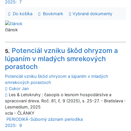
2025:
7
Do košíka
Bookmark
Vybrané dokumenty
článok
Potenciál vzniku škôd ohryzom a
5.
lúpaním v mladých smrekových
porastoch
Potenciál vzniku škôd ohryzom a lúpaním v mladých
smrekových porastoch
Cukor Jan
Les & Letokruhy : časopis o lesnom hospodárstve a
spracovaní dreva. Roč. 81, č. 9 (2025), s. 25-27. - Bratislava :
Lesmedium, 2025
xcla - ČLÁNKY
PERIODIKÁ-Súborný záznam periodika
2025:
9