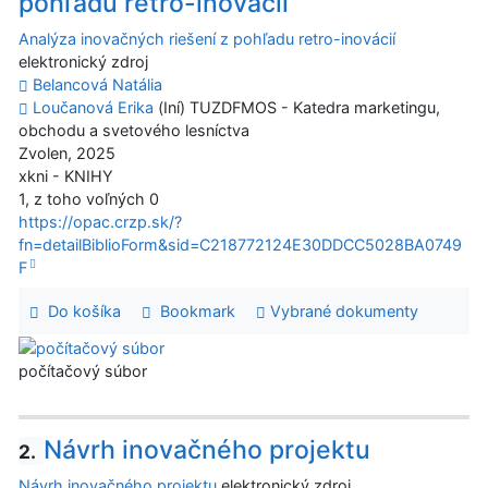
pohľadu retro-inovácií
Analýza inovačných riešení z pohľadu retro-inovácií
elektronický zdroj
Belancová Natália
Loučanová Erika
(Iní) TUZDFMOS - Katedra marketingu,
obchodu a svetového lesníctva
Zvolen, 2025
xkni - KNIHY
1, z toho voľných 0
https://opac.crzp.sk/?
fn=detailBiblioForm&sid=C218772124E30DDCC5028BA0749
F
Do košíka
Bookmark
Vybrané dokumenty
počítačový súbor
Návrh inovačného projektu
2.
Návrh inovačného projektu
elektronický zdroj