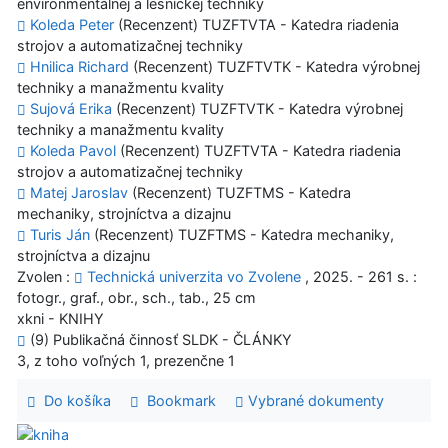
environmentálnej a lesníckej techniky
Koleda Peter
(Recenzent) TUZFTVTA - Katedra riadenia
strojov a automatizačnej techniky
Hnilica Richard
(Recenzent) TUZFTVTK - Katedra výrobnej
techniky a manažmentu kvality
Sujová Erika
(Recenzent) TUZFTVTK - Katedra výrobnej
techniky a manažmentu kvality
Koleda Pavol
(Recenzent) TUZFTVTA - Katedra riadenia
strojov a automatizačnej techniky
Matej Jaroslav
(Recenzent) TUZFTMS - Katedra
mechaniky, strojníctva a dizajnu
Turis Ján
(Recenzent) TUZFTMS - Katedra mechaniky,
strojníctva a dizajnu
Zvolen :
Technická univerzita vo Zvolene
, 2025. - 261 s. :
fotogr., graf., obr., sch., tab., 25 cm
xkni - KNIHY
(9) Publikačná činnosť SLDK - ČLÁNKY
3, z toho voľných 1, prezenčne 1
Do košíka
Bookmark
Vybrané dokumenty