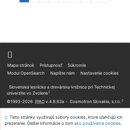
Mapa stránok
Prístupnosť
Súkromie
Modul OpenSearch
Napíšte nám
Nastavenie cookies
Slovenská lesnícka a drevárska knižnica pri Technickej
univerzite vo Zvolene
©1993-2026
IPAC
v.4.8.63a
-
Cosmotron Slovakia, s.r.o.
Tieto stránky využívajú súbory cookies, ktoré uľahčujú ich
prezeranie. Ďalšie informácie o tom
ako používame cookies
.