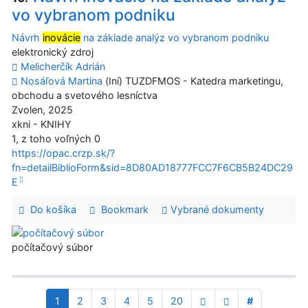
vo vybranom podniku
Návrh
inovácie
na základe analýz vo vybranom podniku
elektronický zdroj
Melicherčík Adrián
Nosáľová Martina
(Iní) TUZDFMOS - Katedra marketingu,
obchodu a svetového lesníctva
Zvolen, 2025
xkni - KNIHY
1, z toho voľných 0
https://opac.crzp.sk/?
fn=detailBiblioForm&sid=8D80AD18777FCC7F6CB5B24DC29
E
Do košíka
Bookmark
Vybrané dokumenty
počítačový súbor
1
2
3
4
5
20
#