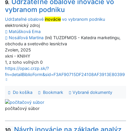
Udržateľné obalové inovácie vo
9.
vybranom podniku
Udržateľné obalové
inovácie
vo vybranom podniku
elektronický zdroj
Matúšková Ema
Nosáľová Martina
(Iní) TUZDFMOS - Katedra marketingu,
obchodu a svetového lesníctva
Zvolen, 2025
xkni - KNIHY
1, z toho voľných 0
https://opac.crzp.sk/?
fn=detailBiblioForm&sid=F3AF90715DF24108AF3913E80399
Do košíka
Bookmark
Vybrané dokumenty
počítačový súbor
Návrh inovácie na základe analýz
10.