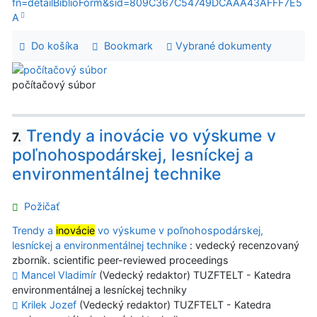
fn=detailBiblioForm&sid=809C367C54749DCAAA43AFFF7E5
A
Do košíka
Bookmark
Vybrané dokumenty
počítačový súbor
Trendy a inovácie vo výskume v
7.
poľnohospodárskej, lesníckej a
environmentálnej technike
Požičať
Trendy a
inovácie
vo výskume v poľnohospodárskej,
lesníckej a environmentálnej technike
: vedecký recenzovaný
zborník. scientific peer-reviewed proceedings
Mancel Vladimír
(Vedecký redaktor) TUZFTELT - Katedra
environmentálnej a lesníckej techniky
Krilek Jozef
(Vedecký redaktor) TUZFTELT - Katedra