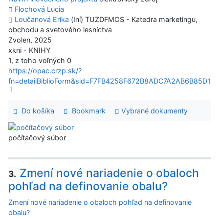
Flochová Lucia
Loučanová Erika
(Iní) TUZDFMOS - Katedra marketingu,
obchodu a svetového lesníctva
Zvolen, 2025
xkni - KNIHY
1, z toho voľných 0
https://opac.crzp.sk/?
fn=detailBiblioForm&sid=F7FB4258F672B8ADC7A2AB6B85D1
Do košíka
Bookmark
Vybrané dokumenty
počítačový súbor
Zmení nové nariadenie o obaloch
3.
pohľad na definovanie obalu?
Zmení nové nariadenie o obaloch pohľad na definovanie
obalu?