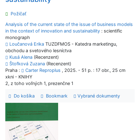
Požičať
Analysis of the current state of the issue of business models
in the context of innovation and sustainability
: scientific
monograph
Loučanová Erika
TUZDFMOS - Katedra marketingu,
obchodu a svetového lesníctva
Kusá Alena
(Recenzent)
Štofková Zuzana
(Recenzent)
Praha :
Carter Reproplus
, 2025. - 51 p. : 17 obr., 25 cm
xkni - KNIHY
2, z toho voľných 1, prezenčne 1
Do košíka
Bookmark
Vybrané dokumenty