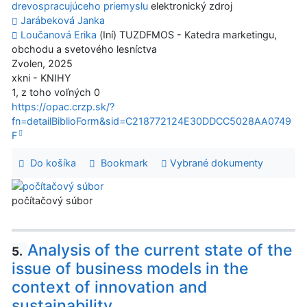
drevospracujúceho priemyslu
elektronický zdroj
Jarábeková Janka
Loučanová Erika
(Iní) TUZDFMOS - Katedra marketingu,
obchodu a svetového lesníctva
Zvolen, 2025
xkni - KNIHY
1, z toho voľných 0
https://opac.crzp.sk/?
fn=detailBiblioForm&sid=C218772124E30DDCC5028AA0749
F
Do košíka
Bookmark
Vybrané dokumenty
počítačový súbor
Analysis of the current state of the
5.
issue of business models in the
context of innovation and
sustainability