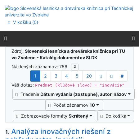
Prejsť na obsah
Prejsť na menu
Prehlásenie o webovej prístupnosti
V košíku (
0
)
Výsledky vyhľadávania
Zdroj:
Slovenská lesnícka a drevárska knižnica pri TU
vo Zvolene - Katalóg dokumentov SLDK
Nájdených záznamov: 756
1
2
3
4
5
20
#
Váš dotaz:
Predmet (kľúčové slovo) = "inovácie"
Triedenie
Dátum vydania (zostupne), autor, názov
Počet záznamov
10
Zobrazovacie formáty
Skrátený
Do košíka
Analýza inovačných riešení z
1.