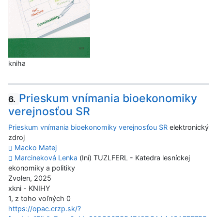
kniha
Prieskum vnímania bioekonomiky
6.
verejnosťou SR
Prieskum vnímania bioekonomiky verejnosťou SR
elektronický
zdroj
Macko Matej
Marcineková Lenka
(Iní) TUZLFERL - Katedra lesníckej
ekonomiky a politiky
Zvolen, 2025
xkni - KNIHY
1, z toho voľných 0
https://opac.crzp.sk/?