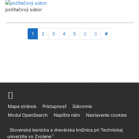
počítačový súbor
1
2
3
4
5
#
Mapa stránok
Prístupnosť
Súkromie
Modul OpenSearch
Napíšte nám
Nastavenie cookies
Slovenská lesnícka a drevárska knižnica pri Technickej
univerzite vo Zvolene