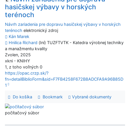
hasičskej výbavy v horských
terénoch
Návrh zariadenia pre dopravu hasičskej výbavy v horských
terénoch
elektronický zdroj
Kán Marek
Hnilica Richard
(Iní) TUZFTVTK - Katedra výrobnej techniky
a manažmentu kvality
Zvolen, 2025
xkni - KNIHY
1, z toho voľných 0
https://opac.crzp.sk/?
fn=detailBiblioForm&sid=F7FB4258F672B8ADCFA9A96B85D
1
Do košíka
Bookmark
Vybrané dokumenty
počítačový súbor