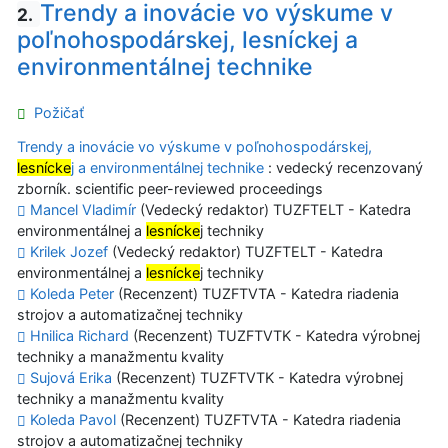
Trendy a inovácie vo výskume v
2.
poľnohospodárskej, lesníckej a
environmentálnej technike
Požičať
Trendy a inovácie vo výskume v poľnohospodárskej,
lesnícke
j a environmentálnej technike
: vedecký recenzovaný
zborník. scientific peer-reviewed proceedings
Mancel Vladimír
(Vedecký redaktor) TUZFTELT - Katedra
environmentálnej a
lesnícke
j techniky
Krilek Jozef
(Vedecký redaktor) TUZFTELT - Katedra
environmentálnej a
lesnícke
j techniky
Koleda Peter
(Recenzent) TUZFTVTA - Katedra riadenia
strojov a automatizačnej techniky
Hnilica Richard
(Recenzent) TUZFTVTK - Katedra výrobnej
techniky a manažmentu kvality
Sujová Erika
(Recenzent) TUZFTVTK - Katedra výrobnej
techniky a manažmentu kvality
Koleda Pavol
(Recenzent) TUZFTVTA - Katedra riadenia
strojov a automatizačnej techniky