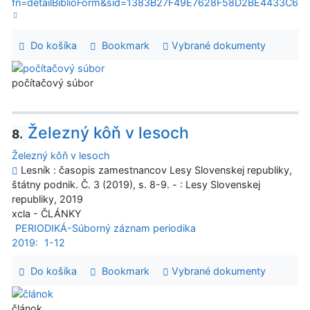
fn=detailBiblioForm&sid=1383B27F49E7628F58D2BE4433C6
Do košíka
Bookmark
Vybrané dokumenty
počítačový súbor
Železný kôň v lesoch
8.
Železný kôň v lesoch
Lesník : časopis zamestnancov Lesy Slovenskej republiky,
štátny podnik. Č. 3 (2019), s. 8-9. - : Lesy Slovenskej
republiky, 2019
xcla - ČLÁNKY
PERIODIKÁ-Súborný záznam periodika
2019:
1-12
Do košíka
Bookmark
Vybrané dokumenty
článok