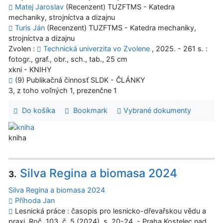
Matej Jaroslav
(Recenzent) TUZFTMS - Katedra
mechaniky, strojníctva a dizajnu
Turis Ján
(Recenzent) TUZFTMS - Katedra mechaniky,
strojníctva a dizajnu
Zvolen :
Technická univerzita vo Zvolene
, 2025. - 261 s. :
fotogr., graf., obr., sch., tab., 25 cm
xkni - KNIHY
(9) Publikačná činnosť SLDK - ČLÁNKY
3, z toho voľných 1, prezenčne 1
Do košíka
Bookmark
Vybrané dokumenty
kniha
Silva Regina a biomasa 2024
3.
Silva Regina a biomasa 2024
Příhoda Jan
Lesnická práce : časopis pro lesnicko-dřevařskou vědu a
praxi. Roč. 103, č. 5 (2024), s. 20-24. - Praha Kostelec nad