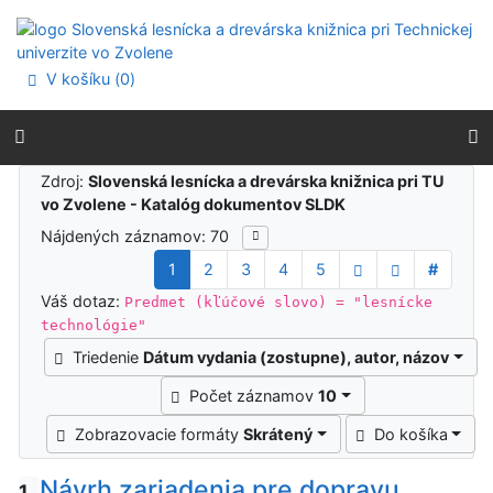
Prejsť na obsah
Prejsť na menu
Prehlásenie o webovej prístupnosti
V košíku (
0
)
Výsledky vyhľadávania
Zdroj:
Slovenská lesnícka a drevárska knižnica pri TU
vo Zvolene - Katalóg dokumentov SLDK
Nájdených záznamov: 70
1
2
3
4
5
#
Váš dotaz:
Predmet (kľúčové slovo) = "lesnícke
technológie"
Triedenie
Dátum vydania (zostupne), autor, názov
Počet záznamov
10
Zobrazovacie formáty
Skrátený
Do košíka
Návrh zariadenia pre dopravu
1.