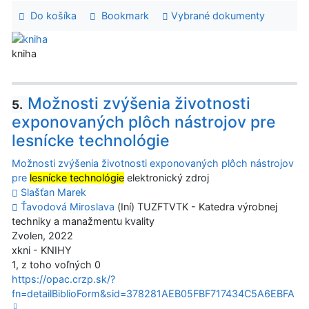
Do košíka
Bookmark
Vybrané dokumenty
kniha
Možnosti zvýšenia životnosti
5.
exponovaných plôch nástrojov pre
lesnícke technológie
Možnosti zvýšenia životnosti exponovaných plôch nástrojov
pre
lesnícke technológie
elektronický zdroj
Slašťan Marek
Ťavodová Miroslava
(Iní) TUZFTVTK - Katedra výrobnej
techniky a manažmentu kvality
Zvolen, 2022
xkni - KNIHY
1, z toho voľných 0
https://opac.crzp.sk/?
fn=detailBiblioForm&sid=378281AEB05FBF717434C5A6EBFA