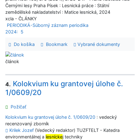
Černými lesy Praha Písek : Lesnická práce : Státní
zemědělské nakladatelství : Matice lesnická, 2024
xcla - ČLÁNKY
PERIODIKÁ-Súborný záznam periodika
2024:
5
Do košíka
Bookmark
Vybrané dokumenty
článok
Kolokvium ku grantovej úlohe č.
4.
1/0609/20
Požičať
Kolokvium ku grantovej úlohe č. 1/0609/20
: vedecký
recenzovaný zborník
Krilek Jozef
(Vedecký redaktor) TUZFTELT - Katedra
environmentálnej a
lesnícke
j techniky