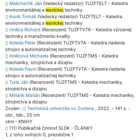
Melicherčík Ján
(Vedecký redaktor) TUZFTELT - Katedra
environmentálnej a
lesnícke
j techniky
Kuvik Tomáš
(Vedecký redaktor) TUZFTELT - Katedra
environmentálnej a
lesnícke
j techniky
Hnilica Richard
(Recenzent) TUZFTVTK - Katedra výrobnej
techniky a manažmentu kvality
Koleda Peter
(Recenzent) TUZFTVTA - Katedra riadenia
strojov a automatizačnej techniky
Hnilicová Michaela
(Recenzent) TUZFTMS - Katedra
mechaniky, strojníctva a dizajnu
Koleda Pavol
(Recenzent) TUZFTVTA - Katedra riadenia
strojov a automatizačnej techniky
Turis Ján
(Recenzent) TUZFTMS - Katedra mechaniky,
strojníctva a dizajnu
Minárik Marián
(Recenzent) TUZFTMS - Katedra mechaniky,
strojníctva a dizajnu
Zvolen :
Technická univerzita vo Zvolene
, 2022. - 141 s. :
obr., tab., 25 cm
xkni - KNIHY
(11) Publikačná činnosť SLDK - ČLÁNKY
1, z toho voľných 0, prezenčne 1