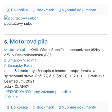
Do košíka
Bookmark
Vybrané dokumenty
počítačový súbor
Motorová pila
6.
Motorová pila
: XVIII. část - Specifika mechanizace těžby
dříví v Československu /IV./
Simanov Vladimír
Bernacký Radan
Les & Letokruhy : časopis o lesnom hospodárstve a
spracovaní dreva. Roč. 77, č. 9 (2021), s. 29-31. - Bratislava :
Lesmedium, 2021
xcla - ČLÁNKY
PERIODIKÁ-Súborný záznam periodika
2021:
9
Do košíka
Bookmark
Vybrané dokumenty