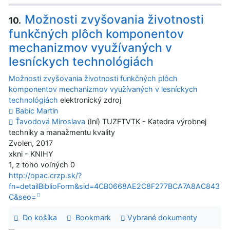
Možnosti zvyšovania životnosti
10.
funkčných plôch komponentov
mechanizmov využívaných v
lesníckych technológiách
Možnosti zvyšovania životnosti funkčných plôch
komponentov mechanizmov využívaných v lesníckych
technológiách
elektronický zdroj
Babic Martin
Ťavodová Miroslava
(Iní) TUZFTVTK - Katedra výrobnej
techniky a manažmentu kvality
Zvolen, 2017
xkni - KNIHY
1, z toho voľných 0
http://opac.crzp.sk/?
fn=detailBiblioForm&sid=4CB0668AE2C8F277BCA7A8AC843
C&seo=
Do košíka
Bookmark
Vybrané dokumenty