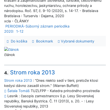
krásam a zaujímavostiam Slovenska, turistike, cestovnému
ruchu, horolezectvu, jaskyniarstvu, ochrane prírody a
národopisu. Roč. 97, č. 9-10 (2020), s. 14-17. - Bratislava
Bratislava : Turservis : Dajama, 2020
xcla - ČLÁNKY
PERIODIKÁ-Súborný záznam periodika
2020:
1-12
Do košíka
Bookmark
Vybrané dokumenty
článok
Strom roka 2013
4.
Strom roka 2013
: "Dnes niekto sedí v tieni, pretože ktosi
kedysi dávno zasadil strom." (Warren Buffett)
Šatala Tomáš
TUZLFPP - Katedra prírodného prostredia
Lesník : časopis zamestnancov š.p. Lesy Slovenskej
republiky, Banská Bystrica. Č. 11 (2013), s. 20. - : Lesy
Slovenskej republiky, 2013