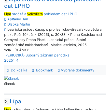
dat LPHO
Lipa
srdčitá a
velkolistá
pohledem dat LPHO
Apltauer Jan
Dlabka Martin
Lesnická práce : časopis pro lesnicko-dřevařskou vědu a
praxi. Roč. 104, č. 4 (2025), s. 30-33. - Praha Kostelec nad
Černými lesy Praha Písek : Lesnická práce : Státní
zemědělské nakladatelství : Matice lesnická, 2025
xcla - ČLÁNKY
PERIODIKÁ-Súborný záznam periodika
2025:
4
Do košíka
Bookmark
Vybrané dokumenty
článok
Lípa
2.
Lípa
: středobod středoevropského kulturního prostoru