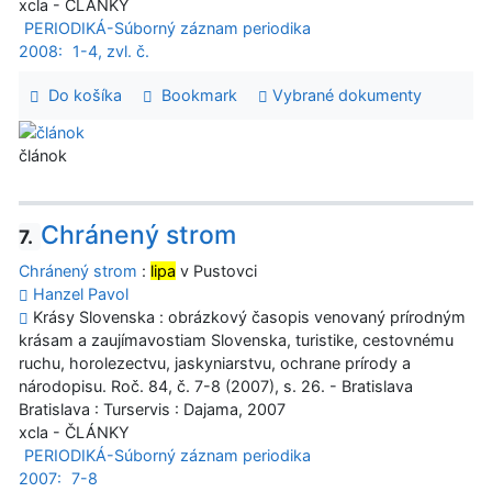
xcla - ČLÁNKY
PERIODIKÁ-Súborný záznam periodika
2008:
1-4, zvl. č.
Do košíka
Bookmark
Vybrané dokumenty
článok
Chránený strom
7.
Chránený strom
:
lipa
v Pustovci
Hanzel Pavol
Krásy Slovenska : obrázkový časopis venovaný prírodným
krásam a zaujímavostiam Slovenska, turistike, cestovnému
ruchu, horolezectvu, jaskyniarstvu, ochrane prírody a
národopisu. Roč. 84, č. 7-8 (2007), s. 26. - Bratislava
Bratislava : Turservis : Dajama, 2007
xcla - ČLÁNKY
PERIODIKÁ-Súborný záznam periodika
2007:
7-8