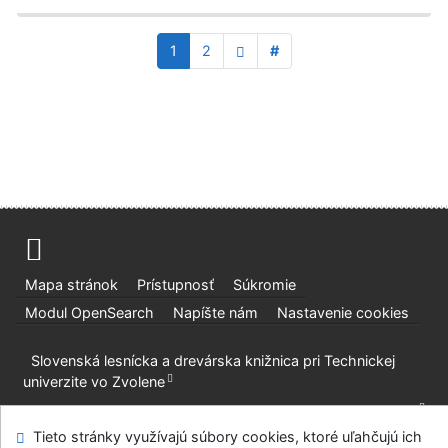
1
2
#
Mapa stránok
Prístupnosť
Súkromie
Modul OpenSearch
Napíšte nám
Nastavenie cookies
Slovenská lesnícka a drevárska knižnica pri Technickej
univerzite vo Zvolene
©1993-2026
IPAC
v.4.8.63a
-
Cosmotron Slovakia, s.r.o.
Tieto stránky využívajú súbory cookies, ktoré uľahčujú ich