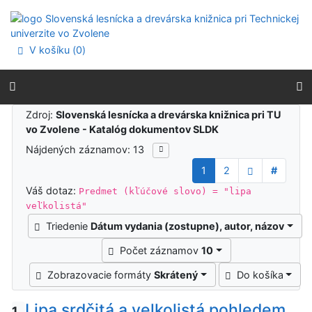
Prejsť na obsah
Prejsť na menu
Prehlásenie o webovej prístupnosti
V košíku (
0
)
Výsledky vyhľadávania
Zdroj:
Slovenská lesnícka a drevárska knižnica pri TU
vo Zvolene - Katalóg dokumentov SLDK
Nájdených záznamov: 13
1
2
#
Váš dotaz:
Predmet (kľúčové slovo) = "lipa
veľkolistá"
Triedenie
Dátum vydania (zostupne), autor, názov
Počet záznamov
10
Zobrazovacie formáty
Skrátený
Do košíka
Lipa srdčitá a velkolistá pohledem
1.