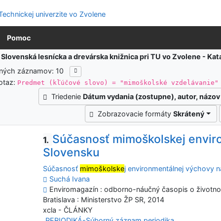
Pomoc
:
Slovenská lesnícka a drevárska knižnica pri TU vo Zvolene - K
ených záznamov: 10
otaz:
Predmet (kľúčové slovo) = "mimoškolské vzdelávanie"
Triedenie
Dátum vydania (zostupne), autor, názov
Zobrazovacie formáty
Skrátený
Súčasnosť mimoškolskej envir
1.
Slovensku
Súčasnosť
mimoškolske
j environmentálnej výchovy 
Suchá Ivana
Enviromagazín : odborno-náučný časopis o životnom p
Bratislava : Ministerstvo ŽP SR, 2014
xcla - ČLÁNKY
PERIODIKÁ-Súborný záznam periodika