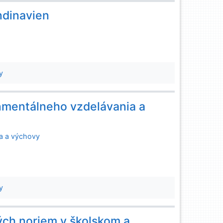
ndinavien
y
onmentálneho vzdelávania a
ia a výchovy
y
ých noriem v školskom a