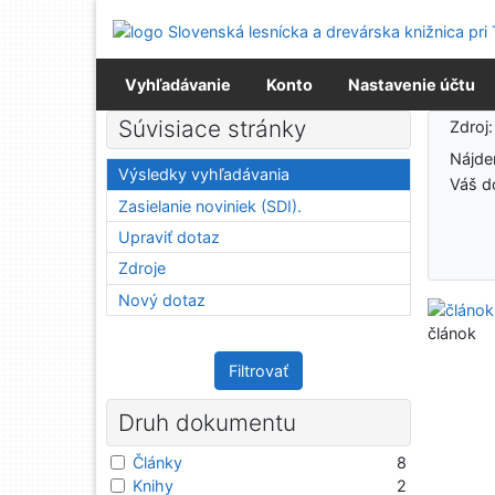
Prejsť na obsah
Prejsť na menu
Prehlásenie o webovej prístupnosti
Vyhľadávanie
Konto
Nastavenie účtu
Výsledky vyhľadávania
Súvisiace stránky
Zdroj
Nájd
Výsledky vyhľadávania
Váš d
Zasielanie noviniek (SDI).
Upraviť dotaz
Zdroje
Nový dotaz
článok
Filtrovať
Druh dokumentu
Články
8
Knihy
2