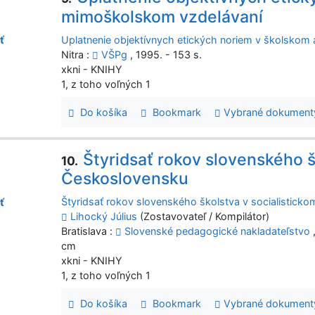
mimoškolskom vzdelávaní
Uplatnenie objektívnych etických noriem v školsko
ť
Nitra :
VŠPg
, 1995. - 153 s.
xkni - KNIHY
1, z toho voľných 1
Do košíka
Bookmark
Vybrané dokument
Štyridsať rokov slovenského š
10.
Československu
Štyridsať rokov slovenského školstva v socialistic
ť
Lihocký Július
(Zostavovateľ / Kompilátor)
Bratislava :
Slovenské pedagogické nakladateľstvo
,
cm
xkni - KNIHY
1, z toho voľných 1
Do košíka
Bookmark
Vybrané dokument