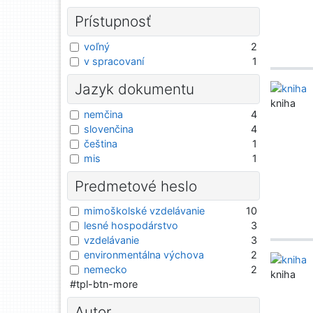
Prístupnosť
voľný
2
v spracovaní
1
Jazyk dokumentu
kniha
nemčina
4
slovenčina
4
čeština
1
mis
1
Predmetové heslo
mimoškolské vzdelávanie
10
lesné hospodárstvo
3
vzdelávanie
3
environmentálna výchova
2
nemecko
2
kniha
#tpl-btn-more
Autor