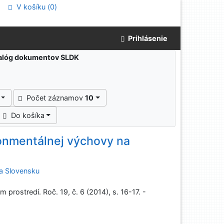
V košíku (
0
)
Prihlásenie
atalóg dokumentov SLDK
Počet záznamov
10
Do košíka
onmentálnej výchovy na
na Slovensku
rostredí. Roč. 19, č. 6 (2014), s. 16-17. -