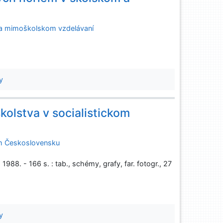
m a mimoškolskom vzdelávaní
y
kolstva v socialistickom
kom Československu
 1988. - 166 s. : tab., schémy, grafy, far. fotogr., 27
y