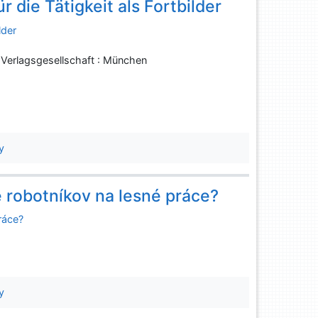
 die Tätigkeit als Fortbilder
lder
 Verlagsgesellschaft : München
y
 robotníkov na lesné práce?
ráce?
y