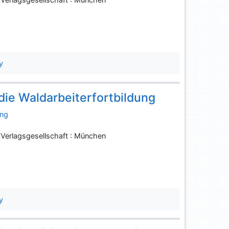
y
die Waldarbeiterfortbildung
ung
 Verlagsgesellschaft : München
y