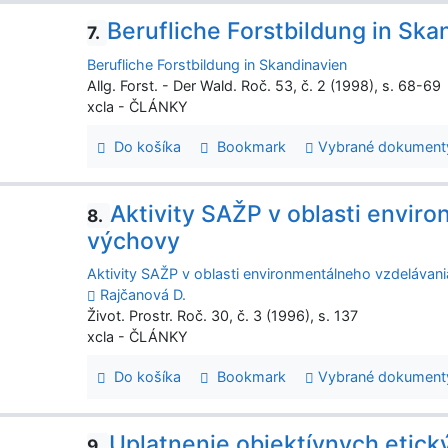
Berufliche Forstbildung in Ska
7.
Berufliche Forstbildung in Skandinavien
Allg. Forst. - Der Wald. Roč. 53, č. 2 (1998), s. 68-69
xcla - ČLÁNKY
Do košíka
Bookmark
Vybrané dokument
Aktivity SAŽP v oblasti envir
8.
výchovy
Aktivity SAŽP v oblasti environmentálneho vzdelávan
Rajčanová D.
Život. Prostr. Roč. 30, č. 3 (1996), s. 137
xcla - ČLÁNKY
Do košíka
Bookmark
Vybrané dokument
Uplatnenie objektívnych etick
9.