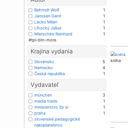
Behrndt Wolf
1
Janssen Gerd
1
Lacko Milan
1
Lihocký Július
1
Mietschke Reinhard
1
#tpl-btn-more
Krajina vydania
kniha
Slovensko
5
Nemecko
4
Česká republika
1
Vydavateľ
münchen
3
media trade
1
ministerstvo žp sr
1
praha
1
slovenské pedagogické
nakladateľstvo