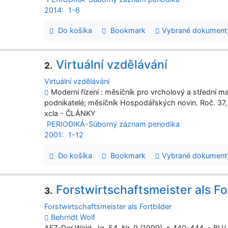
2014:
1-6
Do košíka
Bookmark
Vybrané dokument
Virtuální vzdělávání
2.
Virtuální vzdělávání
Moderní řízení : měsíčník pro vrcholový a střední m
podnikatelé; měsíčník Hospodářských novin. Roč. 37, č
xcla - ČLÁNKY
PERIODIKÁ-Súborný záznam periodika
2001:
1-12
Do košíka
Bookmark
Vybrané dokument
Forstwirtschaftsmeister als Fo
3.
Forstwirtschaftsmeister als Fortbilder
Behrndt Wolf
AFZ-Der Wald. Jg. 54, Nr. 9 (1999), s.440-444. - BLV