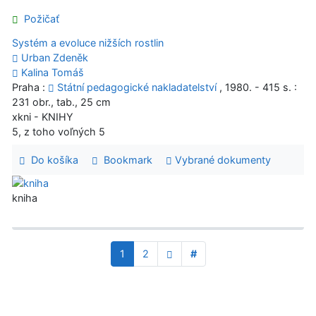
Požičať
Systém a evoluce nižších rostlin
Urban Zdeněk
Kalina Tomáš
Praha :
Státní pedagogické nakladatelství
, 1980. - 415 s. :
231 obr., tab., 25 cm
xkni - KNIHY
5, z toho voľných 5
Do košíka
Bookmark
Vybrané dokumenty
kniha
1
2
#