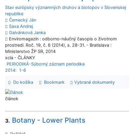
Stav európsky významných druhov a biotopov v Slovenskej
republike
Černecký Ján
Saxa Andrej
Galvánková Janka
Enviromagazín : odborno-náučný časopis o životnom
prostredí. Roč. 19, č. 6 (2014), s. 28-31. - Bratislava :
Ministerstvo ŽP SR, 2014
xcla - ČLÁNKY
PERIODIKÁ-Súborný záznam periodika
2014:
1-6
Do košíka
Bookmark
Vybrané dokumenty
článok
Botany - Lower Plants
3.
Požičať