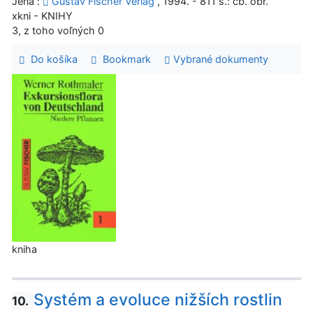
Jena :
Gustav Fischer Verlag
, 1994. - 811 s.: čb. obr.
xkni - KNIHY
3, z toho voľných 0
Do košíka
Bookmark
Vybrané dokumenty
kniha
Systém a evoluce nižších rostlin
10.