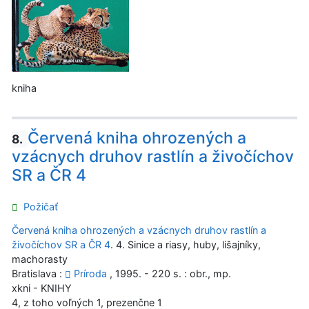
kniha
Červená kniha ohrozených a
8.
vzácnych druhov rastlín a živočíchov
SR a ČR 4
Požičať
Červená kniha ohrozených a vzácnych druhov rastlín a
živočíchov SR a ČR 4
. 4. Sinice a riasy, huby, lišajníky,
machorasty
Bratislava :
Príroda
, 1995. - 220 s. : obr., mp.
xkni - KNIHY
4, z toho voľných 1, prezenčne 1