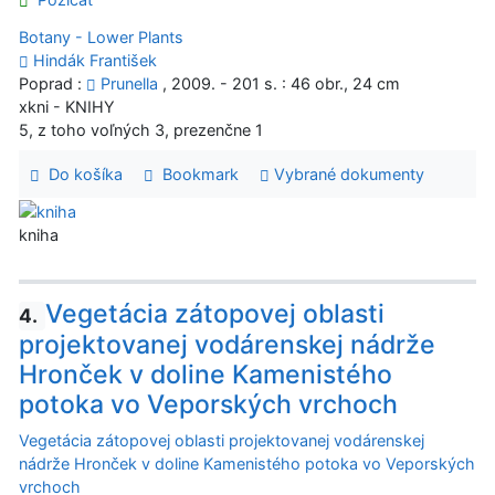
Botany - Lower Plants
Hindák František
Poprad :
Prunella
, 2009. - 201 s. : 46 obr., 24 cm
xkni - KNIHY
5, z toho voľných 3, prezenčne 1
Do košíka
Bookmark
Vybrané dokumenty
kniha
Vegetácia zátopovej oblasti
4.
projektovanej vodárenskej nádrže
Hronček v doline Kamenistého
potoka vo Veporských vrchoch
Vegetácia zátopovej oblasti projektovanej vodárenskej
nádrže Hronček v doline Kamenistého potoka vo Veporských
vrchoch