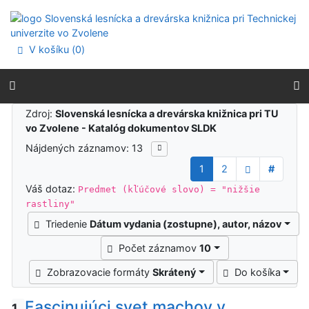
Prejsť na obsah
Prejsť na menu
Prehlásenie o webovej prístupnosti
V košíku (
0
)
Výsledky vyhľadávania
Zdroj:
Slovenská lesnícka a drevárska knižnica pri TU
vo Zvolene - Katalóg dokumentov SLDK
Nájdených záznamov: 13
1
2
#
Váš dotaz:
Predmet (kľúčové slovo) = "nižšie
rastliny"
Triedenie
Dátum vydania (zostupne), autor, názov
Počet záznamov
10
Zobrazovacie formáty
Skrátený
Do košíka
Fascinujúci svet machov v
1.