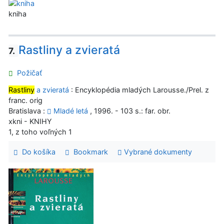
kniha
Rastliny a zvieratá
7.
Požičať
Rastliny
a zvieratá
: Encyklopédia mladých Larousse./Prel. z
franc. orig
Bratislava :
Mladé letá
, 1996. - 103 s.: far. obr.
xkni - KNIHY
1, z toho voľných 1
Do košíka
Bookmark
Vybrané dokumenty