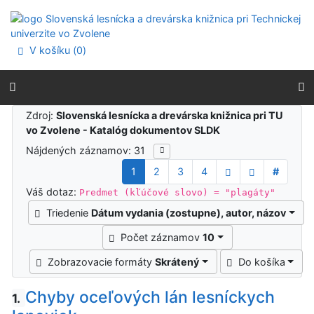
Prejsť na obsah
Prejsť na menu
Prehlásenie o webovej prístupnosti
V košíku (
0
)
Výsledky vyhľadávania
Zdroj:
Slovenská lesnícka a drevárska knižnica pri TU
vo Zvolene - Katalóg dokumentov SLDK
Nájdených záznamov: 31
1
2
3
4
#
Váš dotaz:
Predmet (kľúčové slovo) = "plagáty"
Triedenie
Dátum vydania (zostupne), autor, názov
Počet záznamov
10
Zobrazovacie formáty
Skrátený
Do košíka
Chyby oceľových lán lesníckych
1.