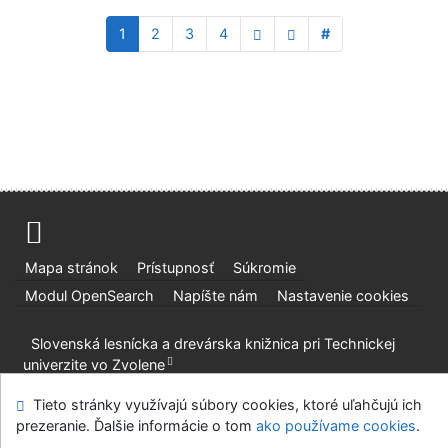
1
2
3
4
#
Mapa stránok
Prístupnosť
Súkromie
Modul OpenSearch
Napíšte nám
Nastavenie cookies
Slovenská lesnícka a drevárska knižnica pri Technickej
univerzite vo Zvolene
©1993-2026
IPAC
v.4.8.63a
-
Cosmotron Slovakia, s.r.o.
Tieto stránky využívajú súbory cookies, ktoré uľahčujú ich
prezeranie. Ďalšie informácie o tom
ako používame cookies
.