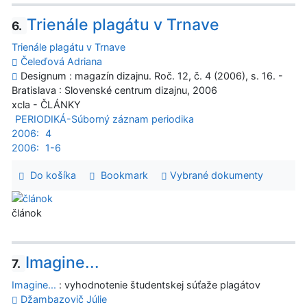
Trienále plagátu v Trnave
6.
Trienále plagátu v Trnave
Čeleďová Adriana
Designum : magazín dizajnu. Roč. 12, č. 4 (2006), s. 16. -
Bratislava : Slovenské centrum dizajnu, 2006
xcla - ČLÁNKY
PERIODIKÁ-Súborný záznam periodika
2006:
4
2006:
1-6
Do košíka
Bookmark
Vybrané dokumenty
článok
Imagine...
7.
Imagine...
: vyhodnotenie študentskej súťaže plagátov
Džambazovič Júlie