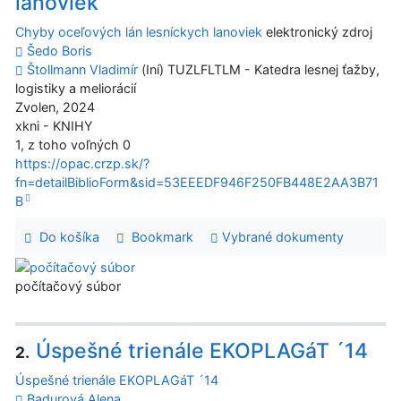
lanoviek
Chyby oceľových lán lesníckych lanoviek
elektronický zdroj
Šedo Boris
Štollmann Vladimír
(Iní) TUZLFLTLM - Katedra lesnej ťažby,
logistiky a meliorácií
Zvolen, 2024
xkni - KNIHY
1, z toho voľných 0
https://opac.crzp.sk/?
fn=detailBiblioForm&sid=53EEEDF946F250FB448E2AA3B71
B
Do košíka
Bookmark
Vybrané dokumenty
počítačový súbor
Úspešné trienále EKOPLAGáT ´14
2.
Úspešné trienále EKOPLAGáT ´14
Badurová Alena