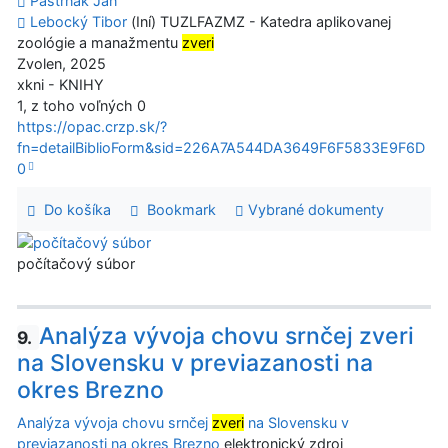
Pastrnák Ján
Lebocký Tibor
(Iní) TUZLFAZMZ - Katedra aplikovanej
zoológie a manažmentu
zveri
Zvolen, 2025
xkni - KNIHY
1, z toho voľných 0
https://opac.crzp.sk/?
fn=detailBiblioForm&sid=226A7A544DA3649F6F5833E9F6D
0
Do košíka
Bookmark
Vybrané dokumenty
počítačový súbor
Analýza vývoja chovu srnčej zveri
9.
na Slovensku v previazanosti na
okres Brezno
Analýza vývoja chovu srnčej
zveri
na Slovensku v
previazanosti na okres Brezno
elektronický zdroj