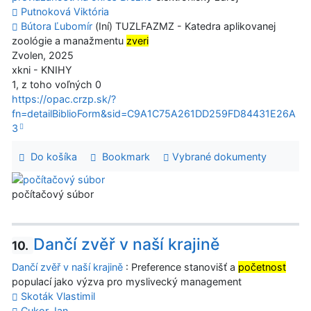
Putnoková Viktória
Bútora Ľubomír
(Iní) TUZLFAZMZ - Katedra aplikovanej
zoológie a manažmentu
zveri
Zvolen, 2025
xkni - KNIHY
1, z toho voľných 0
https://opac.crzp.sk/?
fn=detailBiblioForm&sid=C9A1C75A261DD259FD84431E26A
3
Do košíka
Bookmark
Vybrané dokumenty
počítačový súbor
Dančí zvěř v naší krajině
10.
Dančí zvěř v naší krajině
: Preference stanovišť a
početnost
populací jako výzva pro myslivecký management
Skoták Vlastimil
Cukor Jan