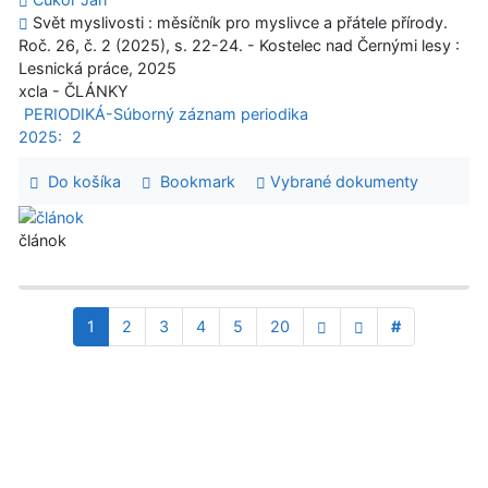
Svět myslivosti : měsíčník pro myslivce a přátele přírody.
Roč. 26, č. 2 (2025), s. 22-24. - Kostelec nad Černými lesy :
Lesnická práce, 2025
xcla - ČLÁNKY
PERIODIKÁ-Súborný záznam periodika
2025:
2
Do košíka
Bookmark
Vybrané dokumenty
článok
1
2
3
4
5
20
#