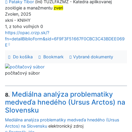
Pataky Tibor
(Iní) TUZLFAZMZ - Katedra aplikovanej
zoológie a manažmentu
zveri
Zvolen, 2025
xkni - KNIHY
1, z toho voľných 0
https://opac.crzp.sk/?
fn=detailBiblioForm&sid=6F9F3F51667F0CBC3C43BDEE069
E
Do košíka
Bookmark
Vybrané dokumenty
počítačový súbor
Mediálna analýza problematiky
8.
medveďa hnedého (Ursus Arctos) na
Slovensku
Mediálna analýza problematiky medveďa hnedého (Ursus
Arctos) na Slovensku
elektronický zdroj