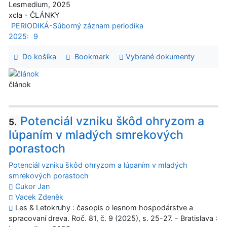
Lesmedium, 2025
xcla - ČLÁNKY
PERIODIKÁ-Súborný záznam periodika
2025:
9
Do košíka
Bookmark
Vybrané dokumenty
článok
Potenciál vzniku škôd ohryzom a
5.
lúpaním v mladých smrekových
porastoch
Potenciál vzniku škôd ohryzom a lúpaním v mladých
smrekových porastoch
Cukor Jan
Vacek Zdeněk
Les & Letokruhy : časopis o lesnom hospodárstve a
spracovaní dreva. Roč. 81, č. 9 (2025), s. 25-27. - Bratislava :