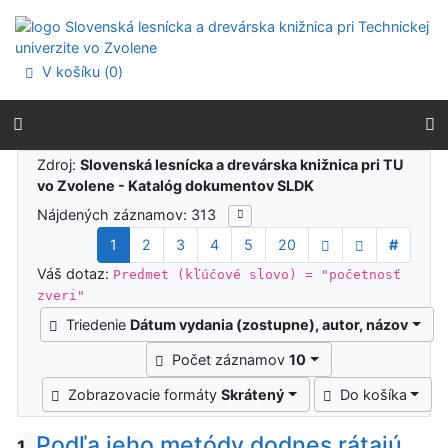
Prejsť na obsah
Prejsť na menu
Prehlásenie o webovej prístupnosti
V košíku (
0
)
Výsledky vyhľadávania
Zdroj:
Slovenská lesnícka a drevárska knižnica pri TU
vo Zvolene - Katalóg dokumentov SLDK
Nájdených záznamov: 313
1
2
3
4
5
20
#
Váš dotaz:
Predmet (kľúčové slovo) = "početnosť
zveri"
Triedenie
Dátum vydania (zostupne), autor, názov
Počet záznamov
10
Zobrazovacie formáty
Skrátený
Do košíka
Podľa jeho metódy dodnes rátajú
1.