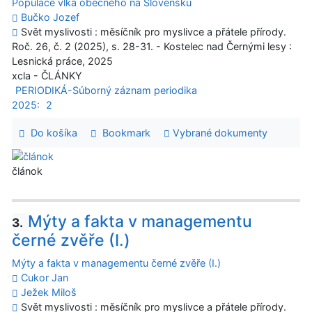
Populace vlka obecného na Slovensku
Bučko Jozef
Svět myslivosti : měsíčník pro myslivce a přátele přírody.
Roč. 26, č. 2 (2025), s. 28-31. - Kostelec nad Černými lesy :
Lesnická práce, 2025
xcla - ČLÁNKY
PERIODIKÁ-Súborný záznam periodika
2025:
2
Do košíka
Bookmark
Vybrané dokumenty
článok
Mýty a fakta v managementu
3.
černé zvěře (I.)
Mýty a fakta v managementu černé zvěře (I.)
Cukor Jan
Ježek Miloš
Svět myslivosti : měsíčník pro myslivce a přátele přírody.