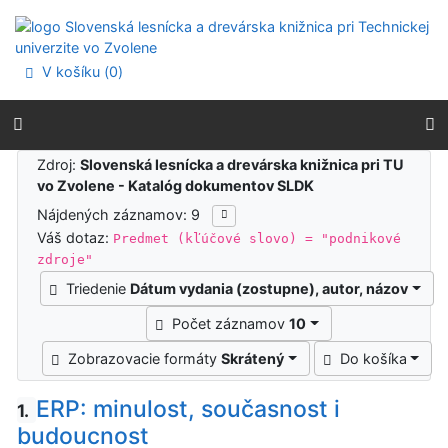
Prejsť na obsah
Prejsť na menu
Prehlásenie o webovej prístupnosti
V košíku (
0
)
Výsledky vyhľadávania
Zdroj:
Slovenská lesnícka a drevárska knižnica pri TU
vo Zvolene - Katalóg dokumentov SLDK
Nájdených záznamov: 9
Váš dotaz:
Predmet (kľúčové slovo) = "podnikové
zdroje"
Triedenie
Dátum vydania (zostupne), autor, názov
Počet záznamov
10
Zobrazovacie formáty
Skrátený
Do košíka
ERP: minulost, současnost i
1.
budoucnost