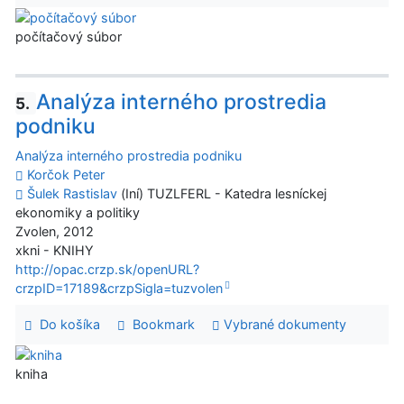
počítačový súbor
Analýza interného prostredia
5.
podniku
Analýza interného prostredia podniku
Korčok Peter
Šulek Rastislav
(Iní) TUZLFERL - Katedra lesníckej
ekonomiky a politiky
Zvolen, 2012
xkni - KNIHY
http://opac.crzp.sk/openURL?
crzpID=17189&crzpSigla=tuzvolen
Do košíka
Bookmark
Vybrané dokumenty
kniha