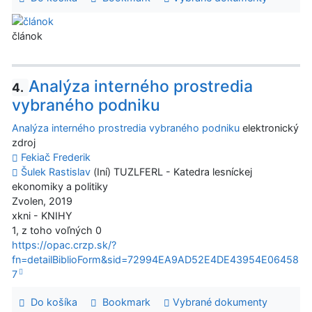
článok
Analýza interného prostredia
4.
vybraného podniku
Analýza interného prostredia vybraného podniku
elektronický
zdroj
Fekiač Frederik
Šulek Rastislav
(Iní) TUZLFERL - Katedra lesníckej
ekonomiky a politiky
Zvolen, 2019
xkni - KNIHY
1, z toho voľných 0
https://opac.crzp.sk/?
fn=detailBiblioForm&sid=72994EA9AD52E4DE43954E06458
7
Do košíka
Bookmark
Vybrané dokumenty