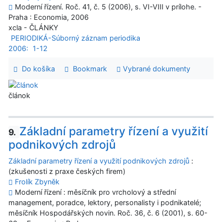
Moderní řízení. Roč. 41, č. 5 (2006), s. VI-VIII v prílohe. -
Praha : Economia, 2006
xcla - ČLÁNKY
PERIODIKÁ-Súborný záznam periodika
2006:
1-12
Do košíka
Bookmark
Vybrané dokumenty
článok
Základní parametry řízení a využití
9.
podnikových zdrojů
Základní parametry řízení a využití podnikových zdrojů
:
(zkušenosti z praxe českých firem)
Frolík Zbyněk
Moderní řízení : měsíčník pro vrcholový a střední
management, poradce, lektory, personalisty i podnikatelé;
měsíčník Hospodářských novin. Roč. 36, č. 6 (2001), s. 60-