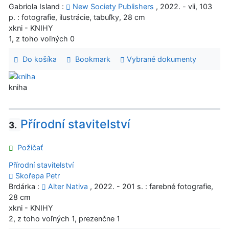
Gabriola Island :
New Society Publishers
, 2022. - vii, 103
p. : fotografie, ilustrácie, tabuľky, 28 cm
xkni - KNIHY
1, z toho voľných 0
Do košíka
Bookmark
Vybrané dokumenty
kniha
Přírodní stavitelství
3.
Požičať
Přírodní stavitelství
Skořepa Petr
Brdárka :
Alter Nativa
, 2022. - 201 s. : farebné fotografie,
28 cm
xkni - KNIHY
2, z toho voľných 1, prezenčne 1