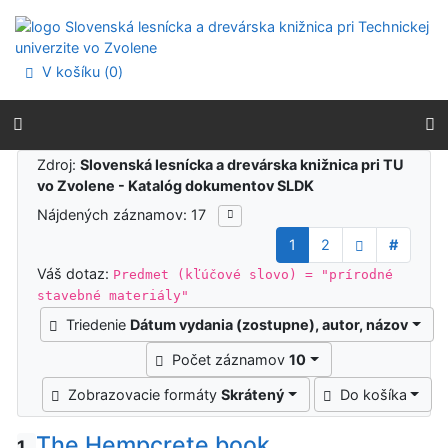
Prejsť na obsah
Prejsť na menu
Prehlásenie o webovej prístupnosti
V košíku (
0
)
Výsledky vyhľadávania
Zdroj:
Slovenská lesnícka a drevárska knižnica pri TU
vo Zvolene - Katalóg dokumentov SLDK
Nájdených záznamov: 17
1
2
#
Váš dotaz:
Predmet (kľúčové slovo) = "prírodné
stavebné materiály"
Triedenie
Dátum vydania (zostupne), autor, názov
Počet záznamov
10
Zobrazovacie formáty
Skrátený
Do košíka
The Hempcrete book
1.