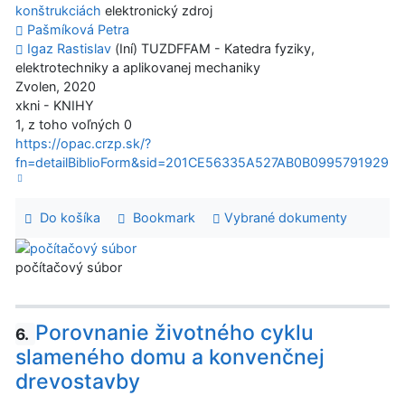
konštrukciách
elektronický zdroj
Pašmíková Petra
Igaz Rastislav
(Iní) TUZDFFAM - Katedra fyziky,
elektrotechniky a aplikovanej mechaniky
Zvolen, 2020
xkni - KNIHY
1, z toho voľných 0
https://opac.crzp.sk/?
fn=detailBiblioForm&sid=201CE56335A527AB0B0995791929
Do košíka
Bookmark
Vybrané dokumenty
počítačový súbor
Porovnanie životného cyklu
6.
slameného domu a konvenčnej
drevostavby