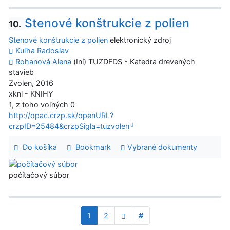
Stenové konštrukcie z polien
10.
Stenové konštrukcie z polien
elektronický zdroj
Kuľha Radoslav
Rohanová Alena
(Iní) TUZDFDS - Katedra drevených
stavieb
Zvolen, 2016
xkni - KNIHY
1, z toho voľných 0
http://opac.crzp.sk/openURL?
crzpID=25484&crzpSigla=tuzvolen
Do košíka
Bookmark
Vybrané dokumenty
počítačový súbor
1
2
#