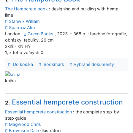
The Hempcrete book
: designing and building with hemp-
lime
Stanwix William
Sparrow Alex
London :
Green Books
, 2023. - 368 p. : farebné fotografie,
obrázky, tabuľky, 26 cm
xkni - KNIHY
1, z toho voľných 0
Do košíka
Bookmark
Vybrané dokumenty
kniha
Essential hempcrete construction
2.
Essential hempcrete construction
: the complete step-by-
step guide
Magwood Chris
Brownson Dale
(Ilustrátor)