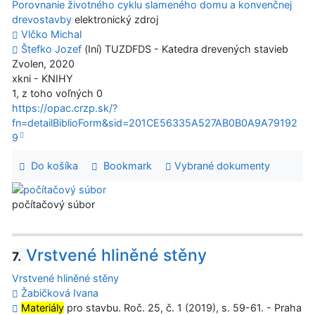
Porovnanie životného cyklu slameného domu a konvenčnej
drevostavby
elektronický zdroj
Vlčko Michal
Štefko Jozef
(Iní) TUZDFDS - Katedra drevených stavieb
Zvolen, 2020
xkni - KNIHY
1, z toho voľných 0
https://opac.crzp.sk/?
fn=detailBiblioForm&sid=201CE56335A527AB0B0A9A79192
9
Do košíka
Bookmark
Vybrané dokumenty
počítačový súbor
Vrstvené hliněné stěny
7.
Vrstvené hliněné stěny
Žabičková Ivana
Materiály
pro stavbu. Roč. 25, č. 1 (2019), s. 59-61. - Praha