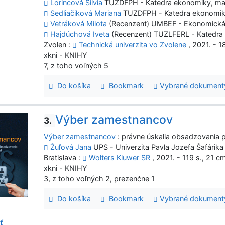
Lorincová Silvia
TUZDFPH - Katedra ekonomiky, ma
Sedliačiková Mariana
TUZDFPH - Katedra ekonomik
Vetráková Milota
(Recenzent) UMBEF - Ekonomická 
Hajdúchová Iveta
(Recenzent) TUZLFERL - Katedra l
Zvolen :
Technická univerzita vo Zvolene
, 2021. - 18
xkni - KNIHY
7, z toho voľných 5
Do košíka
Bookmark
Vybrané dokument
Výber zamestnancov
3.
Výber zamestnancov
: právne úskalia obsadzovania 
Žuľová Jana
UPS - Univerzita Pavla Jozefa Šafárika
Bratislava :
Wolters Kluwer SR
, 2021. - 119 s., 21 c
xkni - KNIHY
3, z toho voľných 2, prezenčne 1
Do košíka
Bookmark
Vybrané dokument
ť