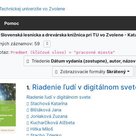
Pomoc
:
Slovenská lesnícka a drevárska knižnica pri TU vo Zvolene - K
ených záznamov: 59
otaz:
Predmet (kľúčové slovo) = "pracovné miesta"
Triedenie
Dátum vydania (zostupne), autor, názov
Zobrazovacie formáty
Skrátený
Riadenie ľudí v digitálnom sve
1.
Riadenie ľudí v digitálnom svete
Stachová Katarína
Blštáková Jana
Joniaková Zuzana
Kucharčíková Alžbeta
Hitka Miloš
Stacho Zdenko