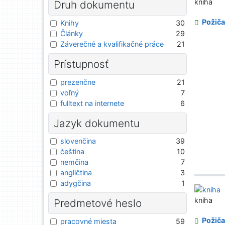
kniha
Druh dokumentu
Požiča
Knihy
30
Články
29
Záverečné a kvalifikačné práce
21
Prístupnosť
prezenčne
21
voľný
7
fulltext na internete
6
Jazyk dokumentu
slovenčina
39
čeština
10
nemčina
7
angličtina
3
adygčina
1
kniha
Predmetové heslo
Požiča
pracovné miesta
59