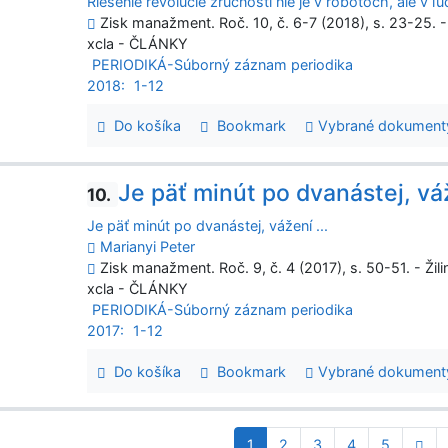
Riešenie revolúcie zručnosti nie je v robotoch, ale v ľ
Zisk manažment. Roč. 10, č. 6-7 (2018), s. 23-25. -
xcla - ČLÁNKY
PERIODIKÁ-Súborný záznam periodika
2018:
1-12
Do košíka
Bookmark
Vybrané dokument
Je päť minút po dvanástej, váž
10.
Je päť minút po dvanástej, vážení ...
Marianyi Peter
Zisk manažment. Roč. 9, č. 4 (2017), s. 50-51. - Žil
xcla - ČLÁNKY
PERIODIKÁ-Súborný záznam periodika
2017:
1-12
Do košíka
Bookmark
Vybrané dokument
1
2
3
4
5