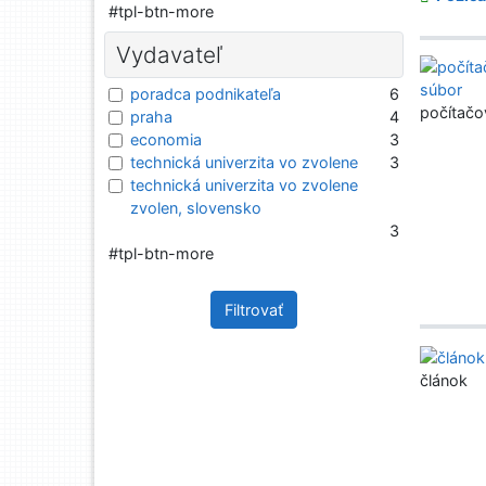
#tpl-btn-more
Vydavateľ
poradca podnikateľa
6
počítačo
praha
4
economia
3
technická univerzita vo zvolene
3
technická univerzita vo zvolene
zvolen, slovensko
3
#tpl-btn-more
Filtrovať
článok