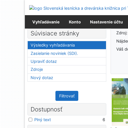
Prejsť na obsah
Prejsť na menu
Prehlásenie o webovej prístupnosti
Vyhľadávanie
Konto
Nastavenie účtu
Výsledky vyhľadávania
Súvisiace stránky
Zdroj
Nájd
Výsledky vyhľadávania
Váš d
Zasielanie noviniek (SDI).
Upraviť dotaz
Zdroje
Nový dotaz
Filtrovať
Dostupnosť
Plný text
6