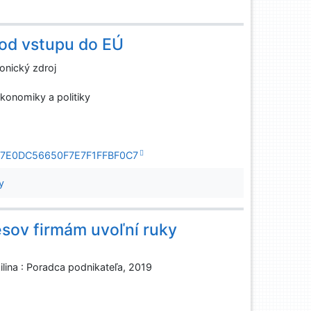
 od vstupu do EÚ
onický zdroj
ekonomiky a politiky
AEEF7E0DC56650F7E7F1FFBF0C7
y
sov firmám uvoľní ruky
ilina : Poradca podnikateľa, 2019