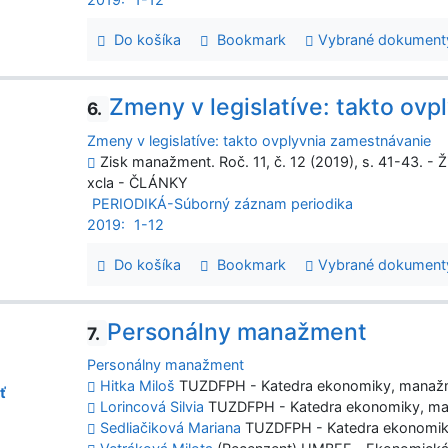
Do košíka
Bookmark
Vybrané dokument
Zmeny v legislatíve: takto ov
6.
Zmeny v legislatíve: takto ovplyvnia zamestnávanie
Zisk manažment. Roč. 11, č. 12 (2019), s. 41-43. - Ž
xcla - ČLÁNKY
PERIODIKÁ-Súborný záznam periodika
2019:
1-12
Do košíka
Bookmark
Vybrané dokument
Personálny manažment
7.
Personálny manažment
Hitka Miloš
TUZDFPH - Katedra ekonomiky, manažm
ť
Lorincová Silvia
TUZDFPH - Katedra ekonomiky, ma
Sedliačiková Mariana
TUZDFPH - Katedra ekonomik