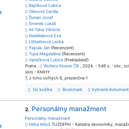
Bajzíková Ľubica
Olexová Cecília
ť
Ďurian Jozef
Smerek Lukáš
Ali Taha Viktória
Nedeliaková Eva
Ližbetinová Lenka
Papula Ján
(Recenzent)
Tupá Magdaléna
(Recenzent)
Varečková Ľubica
(Prekladateľ)
Praha :
Wolters Kluwer ČR
, 2024. - 546 s. : obr., sc
xkni - KNIHY
7, z toho voľných 6, prezenčne 1
Do košíka
Bookmark
Vybrané dokument
Personálny manažment
2.
Personálny manažment
Hitka Miloš
TUZDFPH - Katedra ekonomiky, manažm
ť