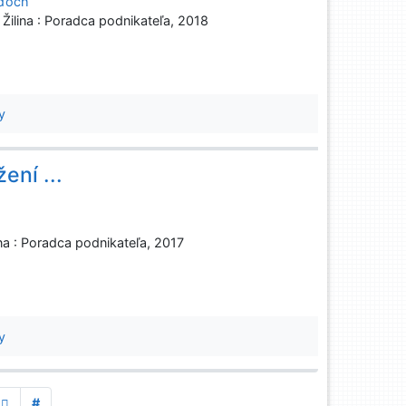
uďoch
 Žilina : Poradca podnikateľa, 2018
y
ení ...
ina : Poradca podnikateľa, 2017
y
#