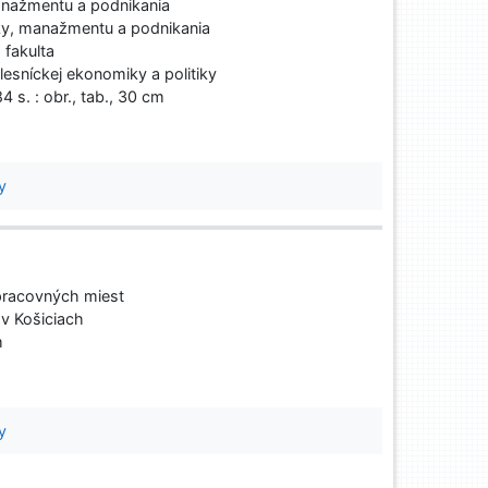
nažmentu a podnikania
y, manažmentu a podnikania
fakulta
esníckej ekonomiky a politiky
4 s. : obr., tab., 30 cm
y
pracovných miest
 v Košiciach
m
y