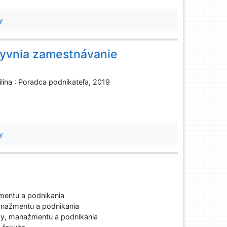
y
plyvnia zamestnávanie
ilina : Poradca podnikateľa, 2019
y
entu a podnikania
nažmentu a podnikania
y, manažmentu a podnikania