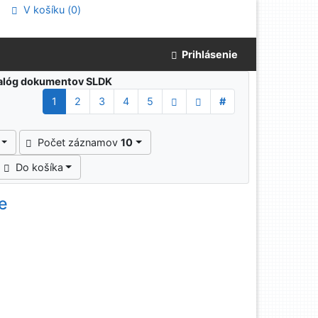
V košíku (
0
)
Prihlásenie
atalóg dokumentov SLDK
1
2
3
4
5
#
Počet záznamov
10
Do košíka
te