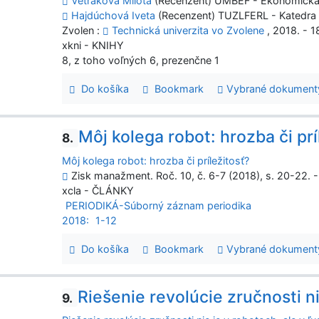
Vetráková Milota
(Recenzent) UMBEF - Ekonomická 
Hajdúchová Iveta
(Recenzent) TUZLFERL - Katedra l
Zvolen :
Technická univerzita vo Zvolene
, 2018. - 18
xkni - KNIHY
8, z toho voľných 6, prezenčne 1
Do košíka
Bookmark
Vybrané dokument
Môj kolega robot: hrozba či prí
8.
Môj kolega robot: hrozba či príležitosť?
Zisk manažment. Roč. 10, č. 6-7 (2018), s. 20-22. -
xcla - ČLÁNKY
PERIODIKÁ-Súborný záznam periodika
2018:
1-12
Do košíka
Bookmark
Vybrané dokument
Riešenie revolúcie zručnosti n
9.