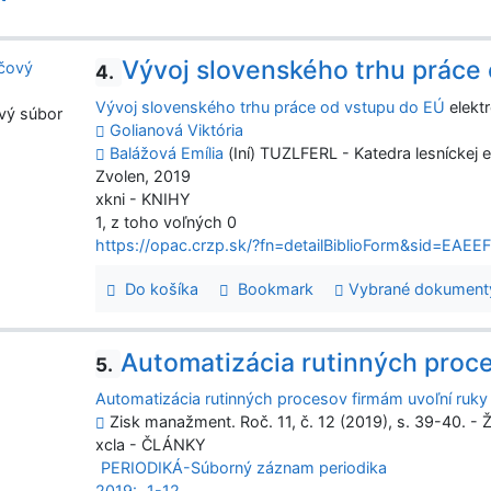
Vývoj slovenského trhu práce
4.
Vývoj slovenského trhu práce od vstupu do EÚ
elektr
vý súbor
Golianová Viktória
Balážová Emília
(Iní) TUZLFERL - Katedra lesníckej 
Zvolen, 2019
xkni - KNIHY
1, z toho voľných 0
https://opac.crzp.sk/?fn=detailBiblioForm&sid=E
Do košíka
Bookmark
Vybrané dokument
Automatizácia rutinných proce
5.
Automatizácia rutinných procesov firmám uvoľní ruky
Zisk manažment. Roč. 11, č. 12 (2019), s. 39-40. - Ž
xcla - ČLÁNKY
PERIODIKÁ-Súborný záznam periodika
2019:
1-12