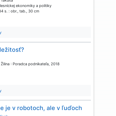
fakulta
esníckej ekonomiky a politiky
4 s. : obr., tab., 30 cm
y
ležitosť?
 Žilina : Poradca podnikateľa, 2018
y
ie je v robotoch, ale v ľuďoch