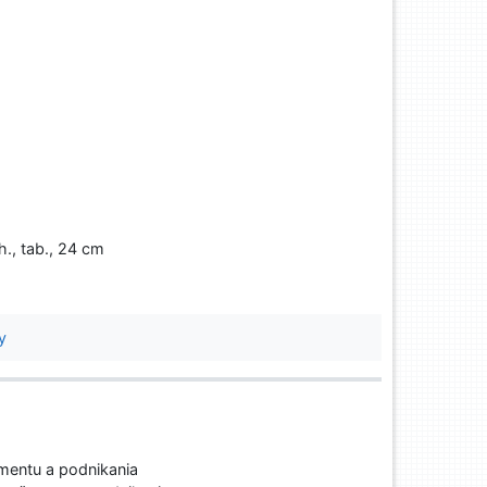
h., tab., 24 cm
y
entu a podnikania