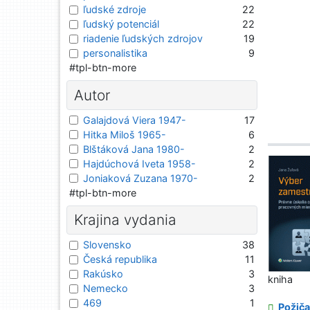
ľudské zdroje
22
ľudský potenciál
22
riadenie ľudských zdrojov
19
personalistika
9
#tpl-btn-more
Autor
Galajdová Viera 1947-
17
Hitka Miloš 1965-
6
Blštáková Jana 1980-
2
Hajdúchová Iveta 1958-
2
Joniaková Zuzana 1970-
2
#tpl-btn-more
Krajina vydania
Slovensko
38
Česká republika
11
Rakúsko
3
kniha
Nemecko
3
469
1
Požiča