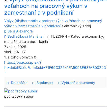
vzťahoch na pracovný výkon v
zamestnaní a v podnikaní
Vplyv (dis)harmónie v partnerských vzťahoch na pracovný
výkon v zamestnaní a v podnikaní
elektronický zdroj
Bella Alexandra
Sedliačiková Mariana
(Iní) TUZDFPH - Katedra ekonomiky,
manažmentu a podnikania
Zvolen, 2025
xkni - KNIHY
1, z toho voľných 0
https://opac.crzp.sk/?
fn=detailBiblioForm&sid=71F69C32541FA5093E637AB0024D
Do košíka
Bookmark
Vybrané dokumenty
počítačový súbor