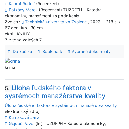
Kampf Rudolf
(Recenzent)
Potkány Marek
(Recenzent) TUZDFPH - Katedra
ekonomiky, manažmentu a podnikania
Zvolen :
Technická univerzita vo Zvolene
, 2023. - 218 s. :
67 obr., tab., 30 cm
xkni - KNIHY
7, z toho voľných 7
Do košíka
Bookmark
Vybrané dokumenty
kniha
Úloha ľudského faktora v
5.
systémoch manažérstva kvality
Úloha ľudského faktora v systémoch manažérstva kvality
elektronický zdroj
Kurnasová Jana
Gejdoš Pavol
(Iní) TUZDFPH - Katedra ekonomiky,