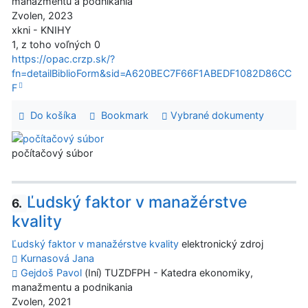
manažmentu a podnikania
Zvolen, 2023
xkni - KNIHY
1, z toho voľných 0
https://opac.crzp.sk/?
fn=detailBiblioForm&sid=A620BEC7F66F1ABEDF1082D86CC
F
Do košíka
Bookmark
Vybrané dokumenty
počítačový súbor
Ľudský faktor v manažérstve
6.
kvality
Ľudský faktor v manažérstve kvality
elektronický zdroj
Kurnasová Jana
Gejdoš Pavol
(Iní) TUZDFPH - Katedra ekonomiky,
manažmentu a podnikania
Zvolen, 2021