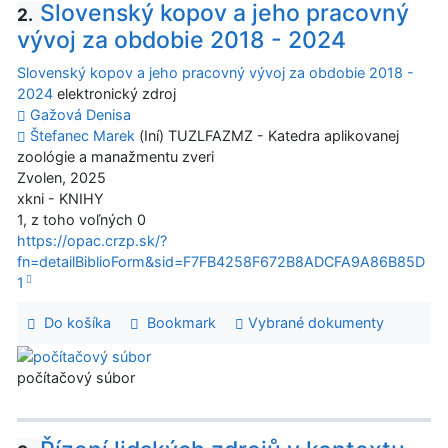
Slovenský kopov a jeho pracovný
2.
vývoj za obdobie 2018 - 2024
Slovenský kopov a jeho pracovný vývoj za obdobie 2018 -
2024
elektronický zdroj
Gažová Denisa
Štefanec Marek
(Iní) TUZLFAZMZ - Katedra aplikovanej
zoológie a manažmentu zveri
Zvolen, 2025
xkni - KNIHY
1, z toho voľných 0
https://opac.crzp.sk/?
fn=detailBiblioForm&sid=F7FB4258F672B8ADCFA9A86B85D
1
Do košíka
Bookmark
Vybrané dokumenty
počítačový súbor