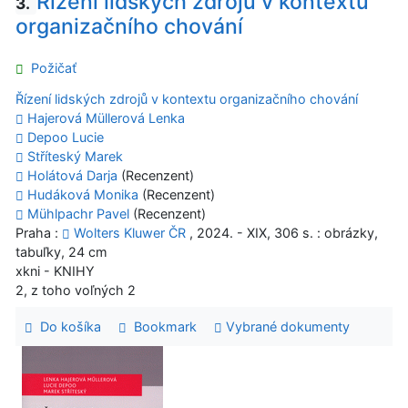
Řízení lidských zdrojů v kontextu
3.
organizačního chování
Požičať
Řízení lidských zdrojů v kontextu organizačního chování
Hajerová Müllerová Lenka
Depoo Lucie
Stříteský Marek
Holátová Darja
(Recenzent)
Hudáková Monika
(Recenzent)
Mühlpachr Pavel
(Recenzent)
Praha :
Wolters Kluwer ČR
, 2024. - XIX, 306 s. : obrázky,
tabuľky, 24 cm
xkni - KNIHY
2, z toho voľných 2
Do košíka
Bookmark
Vybrané dokumenty