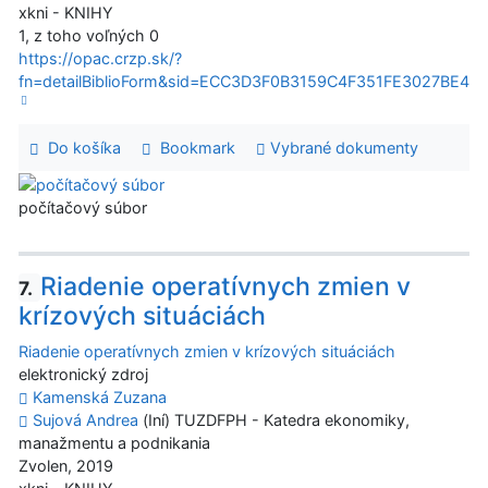
xkni - KNIHY
1, z toho voľných 0
https://opac.crzp.sk/?
fn=detailBiblioForm&sid=ECC3D3F0B3159C4F351FE3027BE4
Do košíka
Bookmark
Vybrané dokumenty
počítačový súbor
Riadenie operatívnych zmien v
7.
krízových situáciách
Riadenie operatívnych zmien v krízových situáciách
elektronický zdroj
Kamenská Zuzana
Sujová Andrea
(Iní) TUZDFPH - Katedra ekonomiky,
manažmentu a podnikania
Zvolen, 2019