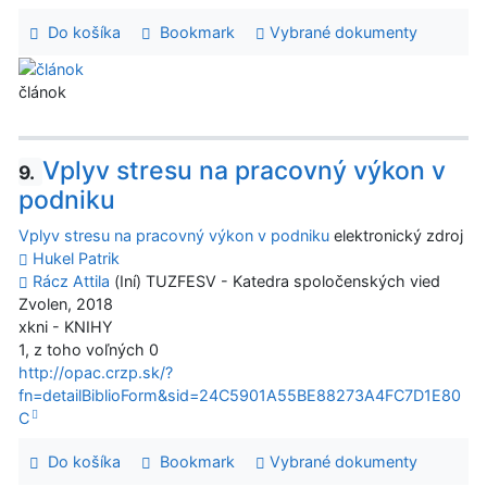
Do košíka
Bookmark
Vybrané dokumenty
článok
Vplyv stresu na pracovný výkon v
9.
podniku
Vplyv stresu na pracovný výkon v podniku
elektronický zdroj
Hukel Patrik
Rácz Attila
(Iní) TUZFESV - Katedra spoločenských vied
Zvolen, 2018
xkni - KNIHY
1, z toho voľných 0
http://opac.crzp.sk/?
fn=detailBiblioForm&sid=24C5901A55BE88273A4FC7D1E80
C
Do košíka
Bookmark
Vybrané dokumenty