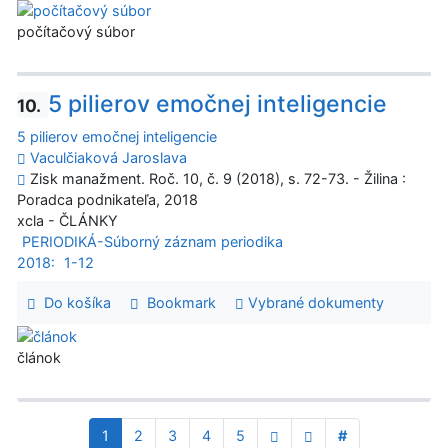
počítačový súbor
5 pilierov emočnej inteligencie
10.
5 pilierov emočnej inteligencie
Vaculčiaková Jaroslava
Zisk manažment. Roč. 10, č. 9 (2018), s. 72-73. - Žilina :
Poradca podnikateľa, 2018
xcla - ČLÁNKY
PERIODIKÁ-Súborný záznam periodika
2018:
1-12
Do košíka
Bookmark
Vybrané dokumenty
článok
1
2
3
4
5
#