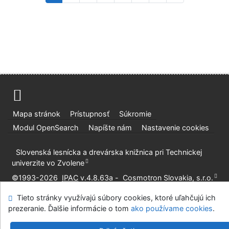
Mapa stránok
Prístupnosť
Súkromie
Modul OpenSearch
Napíšte nám
Nastavenie cookies
Slovenská lesnícka a drevárska knižnica pri Technickej
univerzite vo Zvolene
©1993-2026
IPAC
v.4.8.63a
-
Cosmotron Slovakia, s.r.o.
Tieto stránky využívajú súbory cookies, ktoré uľahčujú ich
prezeranie. Ďalšie informácie o tom
ako používame cookies
.