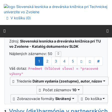
Prejsť na obsah
Prejsť na menu
Prehlásenie o webovej prístupnosti
V košíku (
0
)
Výsledky vyhľadávania
Zdroj:
Slovenská lesnícka a drevárska knižnica pri TU
vo Zvolene - Katalóg dokumentov SLDK
Nájdených záznamov: 50
1
2
3
4
5
#
Váš dotaz:
Predmet (kľúčové slovo) = "pracovné
výkony"
Triedenie
Dátum vydania (zostupne), autor, názov
Počet záznamov
10
Zobrazovacie formáty
Skrátený
Do košíka
Vplyv (dis)harmónie v partnerských
1.