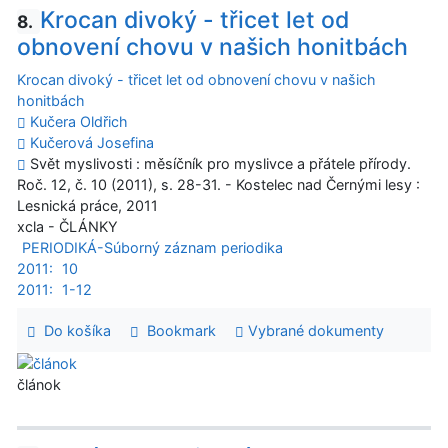
Krocan divoký - třicet let od
8.
obnovení chovu v našich honitbách
Krocan divoký - třicet let od obnovení chovu v našich
honitbách
Kučera Oldřich
Kučerová Josefina
Svět myslivosti : měsíčník pro myslivce a přátele přírody.
Roč. 12, č. 10 (2011), s. 28-31. - Kostelec nad Černými lesy :
Lesnická práce, 2011
xcla - ČLÁNKY
PERIODIKÁ-Súborný záznam periodika
2011:
10
2011:
1-12
Do košíka
Bookmark
Vybrané dokumenty
článok