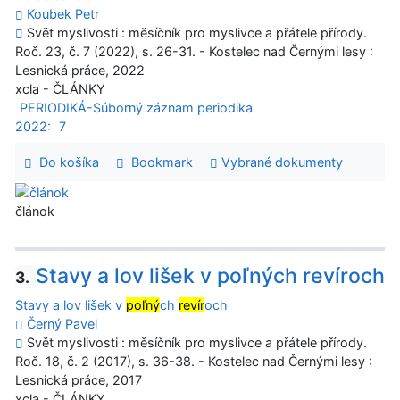
Koubek Petr
Svět myslivosti : měsíčník pro myslivce a přátele přírody.
Roč. 23, č. 7 (2022), s. 26-31. - Kostelec nad Černými lesy :
Lesnická práce, 2022
xcla - ČLÁNKY
PERIODIKÁ-Súborný záznam periodika
2022:
7
Do košíka
Bookmark
Vybrané dokumenty
článok
Stavy a lov lišek v poľných revíroch
3.
Stavy a lov lišek v
poľný
ch
revír
och
Černý Pavel
Svět myslivosti : měsíčník pro myslivce a přátele přírody.
Roč. 18, č. 2 (2017), s. 36-38. - Kostelec nad Černými lesy :
Lesnická práce, 2017
xcla - ČLÁNKY