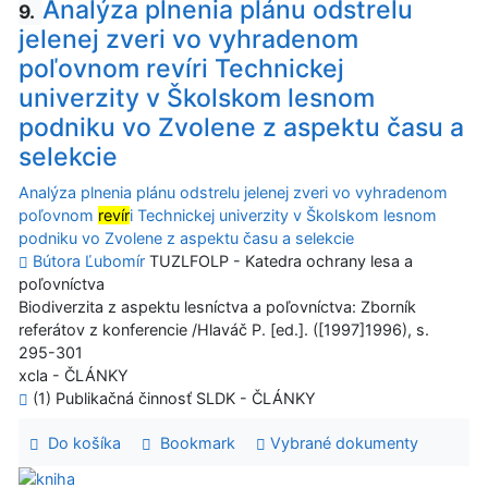
Analýza plnenia plánu odstrelu
9.
jelenej zveri vo vyhradenom
poľovnom revíri Technickej
univerzity v Školskom lesnom
podniku vo Zvolene z aspektu času a
selekcie
Analýza plnenia plánu odstrelu jelenej zveri vo vyhradenom
poľovnom
revír
i Technickej univerzity v Školskom lesnom
podniku vo Zvolene z aspektu času a selekcie
Bútora Ľubomír
TUZLFOLP - Katedra ochrany lesa a
poľovníctva
Biodiverzita z aspektu lesníctva a poľovníctva: Zborník
referátov z konferencie /Hlaváč P. [ed.]. ([1997]1996), s.
295-301
xcla - ČLÁNKY
(1) Publikačná činnosť SLDK - ČLÁNKY
Do košíka
Bookmark
Vybrané dokumenty