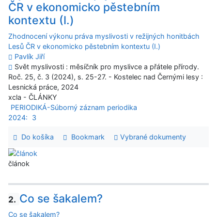
ČR v ekonomicko pěstebním
kontextu (I.)
Zhodnocení výkonu práva myslivosti v režijných honitbách
Lesů ČR v ekonomicko pěstebním kontextu (I.)
Pavlík Jiří
Svět myslivosti : měsíčník pro myslivce a přátele přírody.
Roč. 25, č. 3 (2024), s. 25-27. - Kostelec nad Černými lesy :
Lesnická práce, 2024
xcla - ČLÁNKY
PERIODIKÁ-Súborný záznam periodika
2024:
3
Do košíka
Bookmark
Vybrané dokumenty
článok
Co se šakalem?
2.
Co se šakalem?