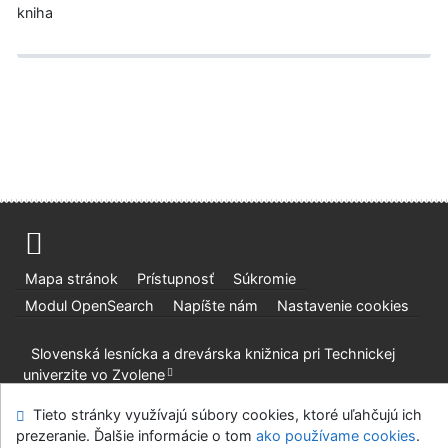
kniha
Mapa stránok
Prístupnosť
Súkromie
Modul OpenSearch
Napíšte nám
Nastavenie cookies
Slovenská lesnícka a drevárska knižnica pri Technickej
univerzite vo Zvolene
©1993-2026
IPAC
v.4.8.63a
-
Cosmotron Slovakia, s.r.o.
Tieto stránky využívajú súbory cookies, ktoré uľahčujú ich
prezeranie. Ďalšie informácie o tom
ako používame cookies
.