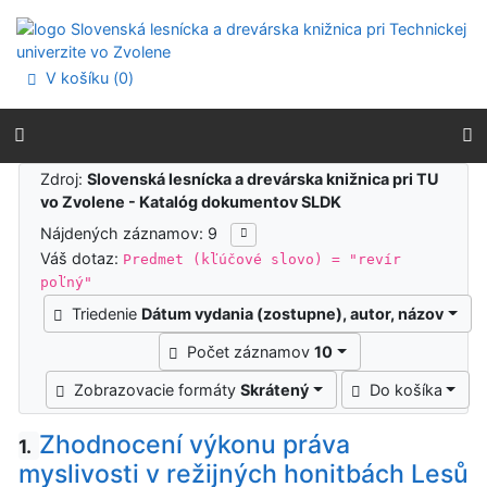
Prejsť na obsah
Prejsť na menu
Prehlásenie o webovej prístupnosti
V košíku (
0
)
Výsledky vyhľadávania
Zdroj:
Slovenská lesnícka a drevárska knižnica pri TU
vo Zvolene - Katalóg dokumentov SLDK
Nájdených záznamov: 9
Váš dotaz:
Predmet (kľúčové slovo) = "revír
poľný"
Triedenie
Dátum vydania (zostupne), autor, názov
Počet záznamov
10
Zobrazovacie formáty
Skrátený
Do košíka
Zhodnocení výkonu práva
1.
myslivosti v režijných honitbách Lesů