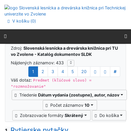
Prejsť na obsah
Prejsť na menu
Prehlásenie o webovej prístupnosti
V košíku (
0
)
Výsledky vyhľadávania
Zdroj:
Slovenská lesnícka a drevárska knižnica pri TU
vo Zvolene - Katalóg dokumentov SLDK
Nájdených záznamov: 433
1
2
3
4
5
20
#
Váš dotaz:
Predmet (kľúčové slovo) =
"rozmnožovanie"
Triedenie
Dátum vydania (zostupne), autor, názov
Počet záznamov
10
Zobrazovacie formáty
Skrátený
Do košíka
Rytierske pytačky
1.