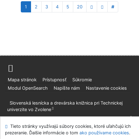
1
2
3
4
5
20
#
Mapa stránok
Prístupnosť
Súkromie
Modul OpenSearch
Napíšte nám
Nastavenie cookies
Slovenská lesnícka a drevárska knižnica pri Technickej
univerzite vo Zvolene
©1993-2026
IPAC
v.4.8.63a
-
Cosmotron Slovakia, s.r.o.
Tieto stránky využívajú súbory cookies, ktoré uľahčujú ich
prezeranie. Ďalšie informácie o tom
ako používame cookies
.