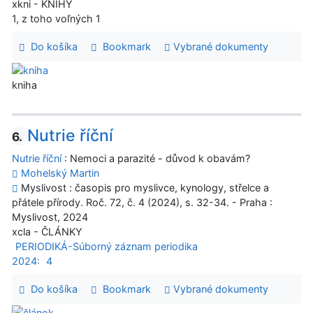
xkni - KNIHY
1, z toho voľných 1
Do košíka
Bookmark
Vybrané dokumenty
kniha
Nutrie říční
6.
Nutrie říční
: Nemoci a parazité - důvod k obavám?
Mohelský Martin
Myslivost : časopis pro myslivce, kynology, střelce a
přátele přírody. Roč. 72, č. 4 (2024), s. 32-34. - Praha :
Myslivost, 2024
xcla - ČLÁNKY
PERIODIKÁ-Súborný záznam periodika
2024:
4
Do košíka
Bookmark
Vybrané dokumenty