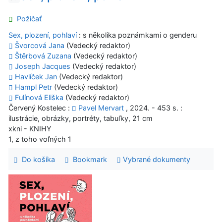
Požičať
Sex, plození, pohlaví
: s několika poznámkami o genderu
Švorcová Jana
(Vedecký redaktor)
Štěrbová Zuzana
(Vedecký redaktor)
Joseph Jacques
(Vedecký redaktor)
Havlíček Jan
(Vedecký redaktor)
Hampl Petr
(Vedecký redaktor)
Fulínová Eliška
(Vedecký redaktor)
Červený Kostelec :
Pavel Mervart
, 2024. - 453 s. :
ilustrácie, obrázky, portréty, tabuľky, 21 cm
xkni - KNIHY
1, z toho voľných 1
Do košíka
Bookmark
Vybrané dokumenty