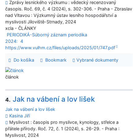
Zprávy lesnického výzkumu : vědecký recenzovaný
časopis. Roč. 69, č. 4 (2024), s. 302-306. - Praha - Zbraslav
nad Vltavou : Výzkumný ústav lesního hospodářství a
myslivosti Jíloviště-Strnady, 2024
xcla - ČLÁNKY
PERIODIKÁ-Súborný záznam periodika
2024:
4
https://www.vulhm.cz/files/uploads/2025/01/747.pdf
Do košíka
Bookmark
Vybrané dokumenty
článok
Jak na vábení a lov lišek
4.
Jak na vábení a lov lišek
Kasina Jiří
Myslivost : časopis pro myslivce, kynology, střelce a
přátele přírody. Roč. 72, č. 1 (2024), s. 26-29. - Praha :
Myslivost, 2024