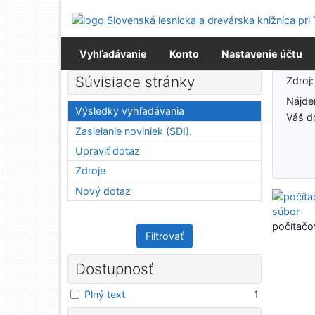
Prejsť na obsah
Prejsť na menu
Prehlásenie o webovej prístupnosti
Vyhľadávanie
Konto
Nastavenie účtu
Výsledky vyhľadávania
Súvisiace stránky
Zdroj
Nájd
Výsledky vyhľadávania
Váš d
Zasielanie noviniek (SDI).
Upraviť dotaz
Zdroje
Nový dotaz
počítačo
Filtrovať
Dostupnosť
Plný text
1