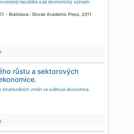
 Slovenskej republike a jej ekonomický význam
7. - Bratislava : Slovak Academic Press, 2011
y
ho růstu a sektorových
 ekonomice.
 strukturálních změn ve světové ekonomice.
y