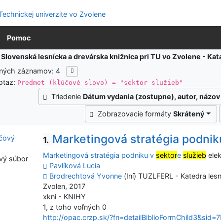
Pomoc
:
Slovenská lesnícka a drevárska knižnica pri TU vo Zvolene - K
ených záznamov: 4
otaz:
Predmet (kľúčové slovo) = "sektor služieb"
Triedenie
Dátum vydania (zostupne), autor, názov
Zobrazovacie formáty
Skrátený
Marketingová stratégia podnik
1.
Marketingová stratégia podniku v
sektor
e
služieb
elek
vý súbor
Pavlíková Lucia
Brodrechtová Yvonne
(Iní) TUZLFERL - Katedra lesn
Zvolen, 2017
xkni - KNIHY
1, z toho voľných 0
http://opac.crzp.sk/?fn=detailBiblioFormChild3&