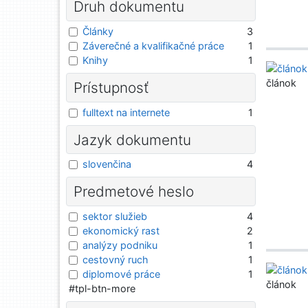
Druh dokumentu
Články
3
Záverečné a kvalifikačné práce
1
Knihy
1
článok
Prístupnosť
fulltext na internete
1
Jazyk dokumentu
slovenčina
4
Predmetové heslo
sektor služieb
4
ekonomický rast
2
analýzy podniku
1
cestovný ruch
1
diplomové práce
1
článok
#tpl-btn-more