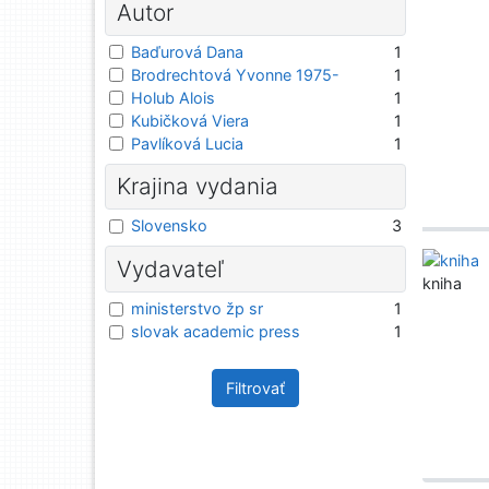
Autor
Baďurová Dana
1
Brodrechtová Yvonne 1975-
1
Holub Alois
1
Kubičková Viera
1
Pavlíková Lucia
1
Krajina vydania
Slovensko
3
Vydavateľ
kniha
ministerstvo žp sr
1
slovak academic press
1
Filtrovať