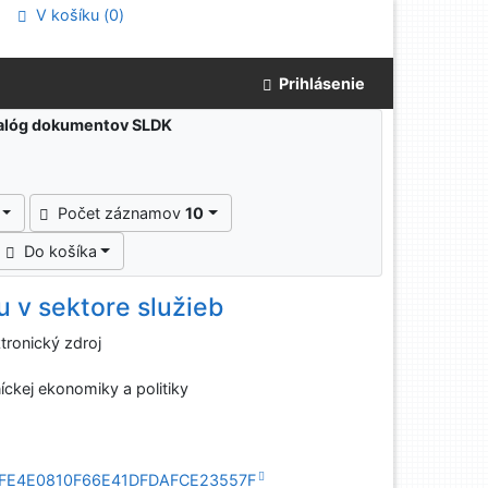
V košíku (
0
)
Prihlásenie
atalóg dokumentov SLDK
Počet záznamov
10
Do košíka
u v sektore služieb
tronický zdroj
íckej ekonomiky a politiky
sid=7FE4E0810F66E41DFDAFCE23557F