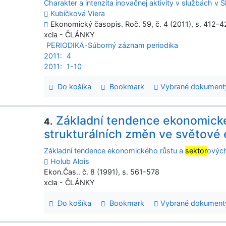
Charakter a intenzita inovačnej aktivity v službách v
Kubičková Viera
Ekonomický časopis. Roč. 59, č. 4 (2011), s. 412-42
xcla - ČLÁNKY
PERIODIKÁ-Súborný záznam periodika
2011:
4
2011:
1-10
Do košíka
Bookmark
Vybrané dokument
Základní tendence ekonomické
4.
strukturálních změn ve světové
Základní tendence ekonomického růstu a
sektor
ových
Holub Alois
Ekon.Čas.. č. 8 (1991), s. 561-578
xcla - ČLÁNKY
Do košíka
Bookmark
Vybrané dokument