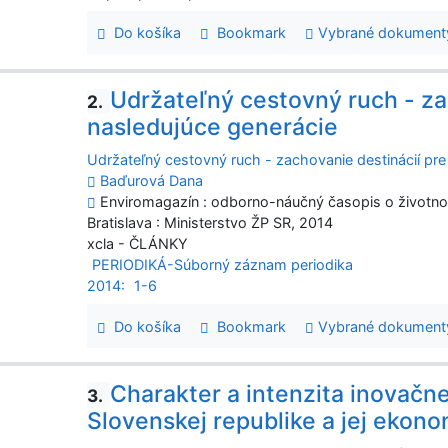
Do košíka
Bookmark
Vybrané dokument
Udržateľný cestovný ruch - za
2.
nasledujúce generácie
Udržateľný cestovný ruch - zachovanie destinácií pre
Baďurová Dana
Enviromagazín : odborno-náučný časopis o životnom p
Bratislava : Ministerstvo ŽP SR, 2014
xcla - ČLÁNKY
PERIODIKÁ-Súborný záznam periodika
2014:
1-6
Do košíka
Bookmark
Vybrané dokument
Charakter a intenzita inovačne
3.
Slovenskej republike a jej ekon