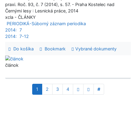
praxi. Roč. 93, č. 7 (2014), s. 57. - Praha Kostelec nad
Černými lesy : Lesnická práce, 2014
xcla - ČLÁNKY
PERIODIKÁ-Súborný záznam periodika
2014:
7
2014:
7-12
Do košíka
Bookmark
Vybrané dokumenty
článok
1
2
3
4
#