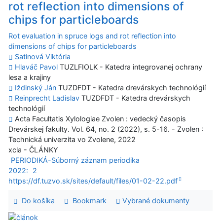
rot reflection into dimensions of
chips for particleboards
Rot evaluation in spruce logs and rot reflection into
dimensions of chips for particleboards
Satinová Viktória
Hlaváč Pavol
TUZLFIOLK - Katedra integrovanej ochrany
lesa a krajiny
Iždinský Ján
TUZDFDT - Katedra drevárskych technológií
Reinprecht Ladislav
TUZDFDT - Katedra drevárskych
technológií
Acta Facultatis Xylologiae Zvolen : vedecký časopis
Drevárskej fakulty. Vol. 64, no. 2 (2022), s. 5-16. - Zvolen :
Technická univerzita vo Zvolene, 2022
xcla - ČLÁNKY
PERIODIKÁ-Súborný záznam periodika
2022:
2
https://df.tuzvo.sk/sites/default/files/01-02-22.pdf
Do košíka
Bookmark
Vybrané dokumenty