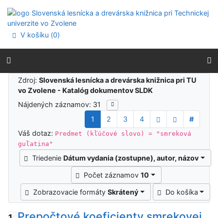
Prejsť na obsah
Prejsť na menu
Prehlásenie o webovej prístupnosti
V košíku (
0
)
Výsledky vyhľadávania
Zdroj:
Slovenská lesnícka a drevárska knižnica pri TU
vo Zvolene - Katalóg dokumentov SLDK
Nájdených záznamov: 31
1
2
3
4
#
Váš dotaz:
Predmet (kľúčové slovo) = "smreková
guľatina"
Triedenie
Dátum vydania (zostupne), autor, názov
Počet záznamov
10
Zobrazovacie formáty
Skrátený
Do košíka
Prepočtové koeficienty smrekovej
1.