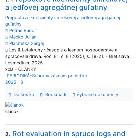
a jedľovej agregátnej guľatiny
Prepočtové koeficienty smrekovej a jedľovej agregátnej
guľatiny
Petráš Rudolf
Mecko Julian
Plachetka Sergej
Les & Letokruhy : časopis o lesnom hospodárstve a
spracovaní dreva. Roč. 81, č. 8 (2025), s. 18-21. - Bratislava :
Lesmedium, 2025
xcla - ČLÁNKY
PERIODIKÁ-Súborný záznam periodika
2025:
8
Do košíka
Bookmark
Vybrané dokumenty
článok
Rot evaluation in spruce logs and
2.