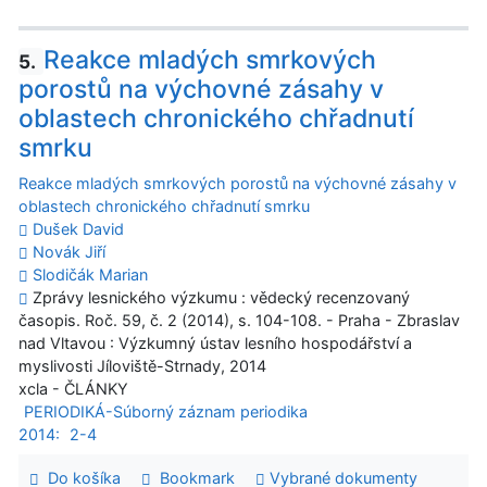
Reakce mladých smrkových
5.
porostů na výchovné zásahy v
oblastech chronického chřadnutí
smrku
Reakce mladých smrkových porostů na výchovné zásahy v
oblastech chronického chřadnutí smrku
Dušek David
Novák Jiří
Slodičák Marian
Zprávy lesnického výzkumu : vědecký recenzovaný
časopis. Roč. 59, č. 2 (2014), s. 104-108. - Praha - Zbraslav
nad Vltavou : Výzkumný ústav lesního hospodářství a
myslivosti Jíloviště-Strnady, 2014
xcla - ČLÁNKY
PERIODIKÁ-Súborný záznam periodika
2014:
2-4
Do košíka
Bookmark
Vybrané dokumenty