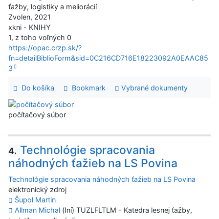
ťažby, logistiky a meliorácií
Zvolen, 2021
xkni - KNIHY
1, z toho voľných 0
https://opac.crzp.sk/?
fn=detailBiblioForm&sid=0C216CD716E18223092A0EAAC85
3
Do košíka
Bookmark
Vybrané dokumenty
počítačový súbor
Technológie spracovania
4.
náhodných ťažieb na LS Povina
Technológie spracovania náhodných ťažieb na LS Povina
elektronický zdroj
Šupol Martin
Allman Michal
(Iní) TUZLFLTLM - Katedra lesnej ťažby,