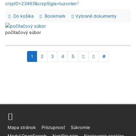
crzpID=23463&crzpSigla=tuzvolen
Do košíka
Bookmark
Vybrané dokumenty
počítačový súbor
1
2
3
4
5
#
Mapa stránok
Prístupnosť
Súkromie
Modul OpenSearch
Napíšte nám
Nastavenie cookies