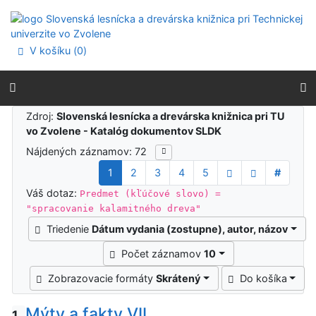
Prejsť na obsah
Prejsť na menu
Prehlásenie o webovej prístupnosti
V košíku (
0
)
Výsledky vyhľadávania
Zdroj:
Slovenská lesnícka a drevárska knižnica pri TU
vo Zvolene - Katalóg dokumentov SLDK
Nájdených záznamov: 72
1
2
3
4
5
#
Váš dotaz:
Predmet (kľúčové slovo) =
"spracovanie kalamitného dreva"
Triedenie
Dátum vydania (zostupne), autor, názov
Počet záznamov
10
Zobrazovacie formáty
Skrátený
Do košíka
Mýty a fakty VII.
1.