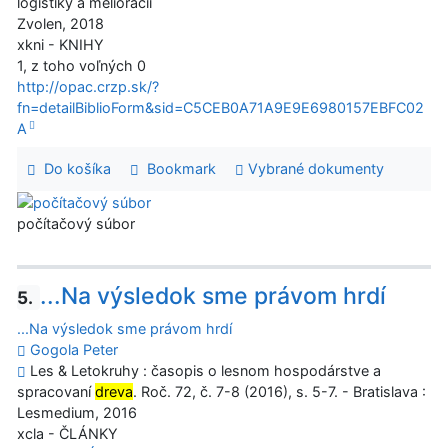
logistiky a meliorácií
Zvolen, 2018
xkni - KNIHY
1, z toho voľných 0
http://opac.crzp.sk/?
fn=detailBiblioForm&sid=C5CEB0A71A9E9E6980157EBFC02
A
Do košíka
Bookmark
Vybrané dokumenty
počítačový súbor
...Na výsledok sme právom hrdí
5.
...Na výsledok sme právom hrdí
Gogola Peter
Les & Letokruhy : časopis o lesnom hospodárstve a
spracovaní
dreva
. Roč. 72, č. 7-8 (2016), s. 5-7. - Bratislava :
Lesmedium, 2016
xcla - ČLÁNKY