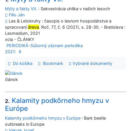
Mýty a fakty VII.
: Sekvestrácia uhlíka v našich lesoch
Fillo Ján
Les & Letokruhy : časopis o lesnom hospodárstve a
spracovaní
dreva
. Roč. 77, č. 6 (2021), s. 28-30. - Bratislava :
Lesmedium, 2021
xcla - ČLÁNKY
PERIODIKÁ-Súborný záznam periodika
2021:
6
Do košíka
Bookmark
Vybrané dokumenty
článok
Kalamity podkôrneho hmyzu v
2.
Európe
Kalamity podkôrneho hmyzu v Európe
: Bark beetle
outbreaks in Europe
Vakula Jozef