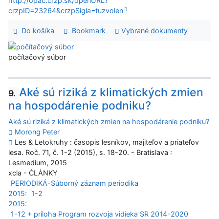
http://opac.crzp.sk/openURL?
crzpID=23264&crzpSigla=tuzvolen
Do košíka
Bookmark
Vybrané dokumenty
počítačový súbor
Aké sú riziká z klimatických zmien
9.
na hospodárenie podniku?
Aké sú riziká z klimatických zmien na hospodárenie podniku?
Morong Peter
Les & Letokruhy : časopis lesníkov, majiteľov a priateľov
lesa. Roč. 71, č. 1-2 (2015), s. 18-20. - Bratislava :
Lesmedium, 2015
xcla - ČLÁNKY
PERIODIKÁ-Súborný záznam periodika
2015:
1-2
2015:
1-12 + príloha Program rozvoja vidieka SR 2014-2020