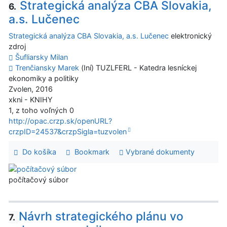
Strategická analýza CBA Slovakia,
6.
a.s. Lučenec
Strategická analýza CBA Slovakia, a.s. Lučenec
elektronický
zdroj
Šufliarsky Milan
Trenčiansky Marek
(Iní) TUZLFERL - Katedra lesníckej
ekonomiky a politiky
Zvolen, 2016
xkni - KNIHY
1, z toho voľných 0
http://opac.crzp.sk/openURL?
crzpID=24537&crzpSigla=tuzvolen
Do košíka
Bookmark
Vybrané dokumenty
počítačový súbor
Návrh strategického plánu vo
7.