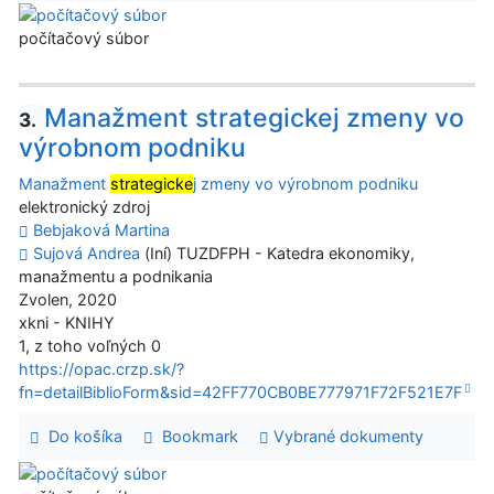
počítačový súbor
Manažment strategickej zmeny vo
3.
výrobnom podniku
Manažment
strategicke
j zmeny vo výrobnom podniku
elektronický zdroj
Bebjaková Martina
Sujová Andrea
(Iní) TUZDFPH - Katedra ekonomiky,
manažmentu a podnikania
Zvolen, 2020
xkni - KNIHY
1, z toho voľných 0
https://opac.crzp.sk/?
fn=detailBiblioForm&sid=42FF770CB0BE777971F72F521E7F
Do košíka
Bookmark
Vybrané dokumenty