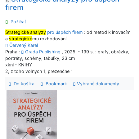
firem
Požičať
Strategické analýzy
pro úspěch firem
: od metod k inovacím
a
strategické
mu rozhodování
Červený Karel
Praha :
Grada Publishing
, 2025. - 199 s. : grafy, obrázky,
portréty, schémy, tabuľky, 23 cm
xkni - KNIHY
2, z toho voľných 1, prezenčne 1
Do košíka
Bookmark
Vybrané dokumenty