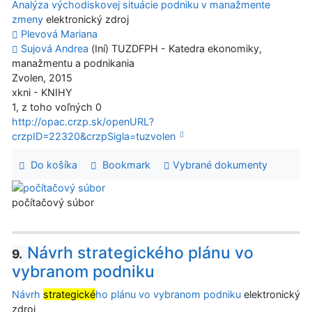
Analýza východiskovej situácie podniku v manažmente
zmeny
elektronický zdroj
Plevová Mariana
Sujová Andrea
(Iní) TUZDFPH - Katedra ekonomiky,
manažmentu a podnikania
Zvolen, 2015
xkni - KNIHY
1, z toho voľných 0
http://opac.crzp.sk/openURL?
crzpID=22320&crzpSigla=tuzvolen
Do košíka
Bookmark
Vybrané dokumenty
počítačový súbor
Návrh strategického plánu vo
9.
vybranom podniku
Návrh
strategické
ho plánu vo vybranom podniku
elektronický
zdroj