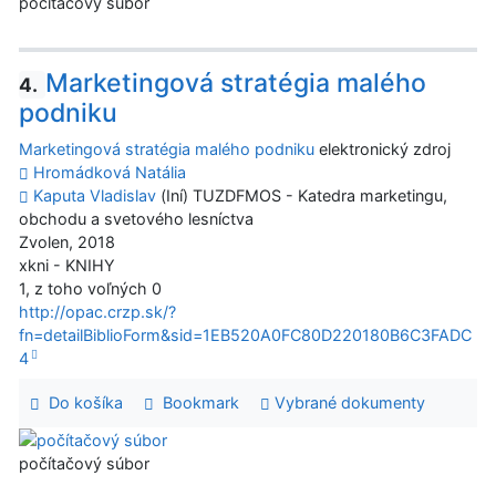
počítačový súbor
Marketingová stratégia malého
4.
podniku
Marketingová stratégia malého podniku
elektronický zdroj
Hromádková Natália
Kaputa Vladislav
(Iní) TUZDFMOS - Katedra marketingu,
obchodu a svetového lesníctva
Zvolen, 2018
xkni - KNIHY
1, z toho voľných 0
http://opac.crzp.sk/?
fn=detailBiblioForm&sid=1EB520A0FC80D220180B6C3FADC
4
Do košíka
Bookmark
Vybrané dokumenty
počítačový súbor