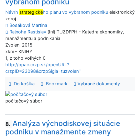
vybranom podniku
Návrh
strategické
ho plánu vo vybranom podniku
elektronický
zdroj
Bosáková Martina
Rajnoha Rastislav
(Iní) TUZDFPH - Katedra ekonomiky,
manažmentu a podnikania
Zvolen, 2015
xkni - KNIHY
1, z toho voľných 0
http://opac.crzp.sk/openURL?
crzpID=23098&crzpSigla=tuzvolen
Do košíka
Bookmark
Vybrané dokumenty
počítačový súbor
Analýza východiskovej situácie
8.
podniku v manažmente zmeny