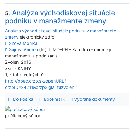
Analýza východiskovej situácie
5.
podniku v manažmente zmeny
Analýza východiskovej situácie podniku v manažmente
zmeny
elektronický zdroj
Sitová Monika
Sujová Andrea
(Iní) TUZDFPH - Katedra ekonomiky,
manažmentu a podnikania
Zvolen, 2016
xkni - KNIHY
1, z toho voľných 0
http://opac.crzp.sk/openURL?
crzpID=24211&crzpSigla=tuzvolen
Do košíka
Bookmark
Vybrané dokumenty
počítačový súbor