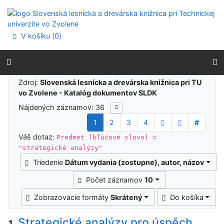
Prejsť na obsah
Prejsť na menu
Prehlásenie o webovej prístupnosti
V košíku (
0
)
Výsledky vyhľadávania
Zdroj:
Slovenská lesnícka a drevárska knižnica pri TU
vo Zvolene - Katalóg dokumentov SLDK
Nájdených záznamov: 36
1
2
3
4
#
Váš dotaz:
Predmet (kľúčové slovo) =
"strategické analýzy"
Triedenie
Dátum vydania (zostupne), autor, názov
Počet záznamov
10
Zobrazovacie formáty
Skrátený
Do košíka
Strategické analýzy pro úspěch
1.