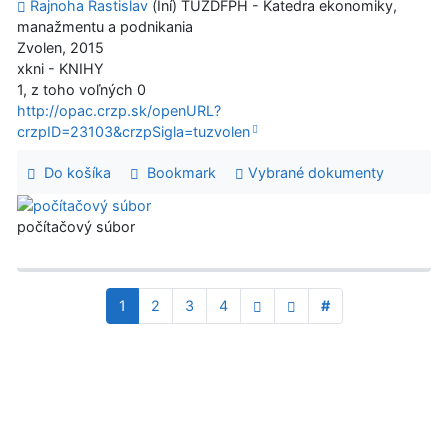
Rajnoha Rastislav
(Iní) TUZDFPH - Katedra ekonomiky,
manažmentu a podnikania
Zvolen, 2015
xkni - KNIHY
1, z toho voľných 0
http://opac.crzp.sk/openURL?
crzpID=23103&crzpSigla=tuzvolen
Do košíka
Bookmark
Vybrané dokumenty
počítačový súbor
1
2
3
4
#