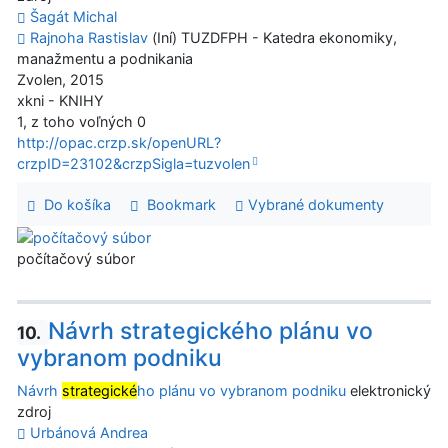
Šagát Michal
Rajnoha Rastislav
(Iní) TUZDFPH - Katedra ekonomiky,
manažmentu a podnikania
Zvolen, 2015
xkni - KNIHY
1, z toho voľných 0
http://opac.crzp.sk/openURL?
crzpID=23102&crzpSigla=tuzvolen
Do košíka
Bookmark
Vybrané dokumenty
počítačový súbor
Návrh strategického plánu vo
10.
vybranom podniku
Návrh
strategické
ho plánu vo vybranom podniku
elektronický
zdroj
Urbánová Andrea