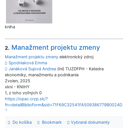
kniha
Manažment projektu zmeny
2.
Manažment projektu zmeny
elektronický zdroj
Spodniaková Emma
Janáková Sujová Andrea
(Iní) TUZDFPH - Katedra
ekonomiky, manažmentu a podnikania
Zvolen, 2025
xkni - KNIHY
1, z toho voľných 0
https://opac.crzp.sk/?
fn=detailBiblioForm&sid=71F69C32541FA509386779B0024D
Do košíka
Bookmark
Vybrané dokumenty