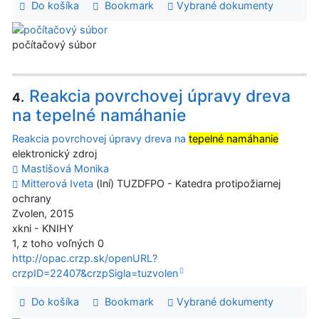
Do košíka
Bookmark
Vybrané dokumenty
počítačový súbor
Reakcia povrchovej úpravy dreva
4.
na tepelné namáhanie
Reakcia povrchovej úpravy dreva na
tepelné namáhanie
elektronický zdroj
Mastišová Monika
Mitterová Iveta
(Iní) TUZDFPO - Katedra protipožiarnej
ochrany
Zvolen, 2015
xkni - KNIHY
1, z toho voľných 0
http://opac.crzp.sk/openURL?
crzpID=22407&crzpSigla=tuzvolen
Do košíka
Bookmark
Vybrané dokumenty