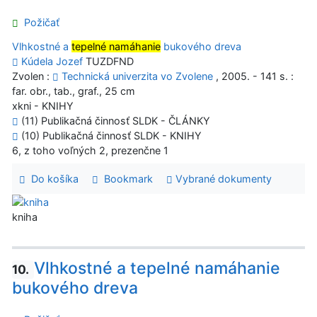
Požičať
Vlhkostné a
tepelné namáhanie
bukového dreva
Kúdela Jozef
TUZDFND
Zvolen :
Technická univerzita vo Zvolene
, 2005. - 141 s. :
far. obr., tab., graf., 25 cm
xkni - KNIHY
(11) Publikačná činnosť SLDK - ČLÁNKY
(10) Publikačná činnosť SLDK - KNIHY
6, z toho voľných 2, prezenčne 1
Do košíka
Bookmark
Vybrané dokumenty
kniha
Vlhkostné a tepelné namáhanie
10.
bukového dreva