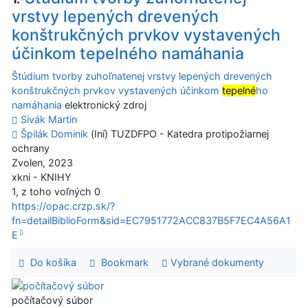
vrstvy lepených drevených
konštrukčných prvkov vystavených
účinkom tepelného namáhania
Štúdium tvorby zuhoľnatenej vrstvy lepených drevených
konštrukčných prvkov vystavených účinkom
tepelné
ho
namáhania
elektronický zdroj
Sivák Martin
Špilák Dominik
(Iní) TUZDFPO - Katedra protipožiarnej
ochrany
Zvolen, 2023
xkni - KNIHY
1, z toho voľných 0
https://opac.crzp.sk/?
fn=detailBiblioForm&sid=EC7951772ACC837B5F7EC4A56A1
E
Do košíka
Bookmark
Vybrané dokumenty
počítačový súbor