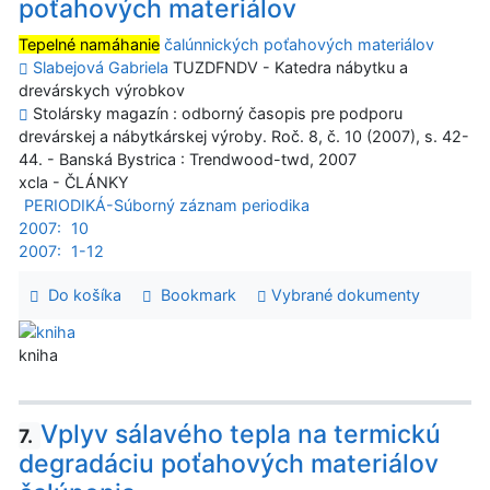
poťahových materiálov
Tepelné namáhanie
čalúnnických poťahových materiálov
Slabejová Gabriela
TUZDFNDV - Katedra nábytku a
drevárskych výrobkov
Stolársky magazín : odborný časopis pre podporu
drevárskej a nábytkárskej výroby. Roč. 8, č. 10 (2007), s. 42-
44. - Banská Bystrica : Trendwood-twd, 2007
xcla - ČLÁNKY
PERIODIKÁ-Súborný záznam periodika
2007:
10
2007:
1-12
Do košíka
Bookmark
Vybrané dokumenty
kniha
Vplyv sálavého tepla na termickú
7.
degradáciu poťahových materiálov