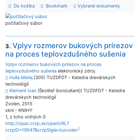
Do košíka
Bookmark
Vybrané dokumenty
počítačový súbor
Vplyv rozmerov bukových prírezov
3.
na proces teplovzdušného sušenia
Vplyv rozmerov bukových prírezov na proces
teplovzdušného sušenia
elektronický zdroj
Hulla Matej
(305) TUZDFDT - Katedra drevárskych
technológií
Klement Ivan
(Školiteľ (konzultant)) TUZDFDT - Katedra
drevárskych technológií
Zvolen, 2015
xkni - KNIHY
1, z toho voľných 0
http://opac.crzp.sk/openURL?
crzpID=19047&crzpSigla=tuzvolen