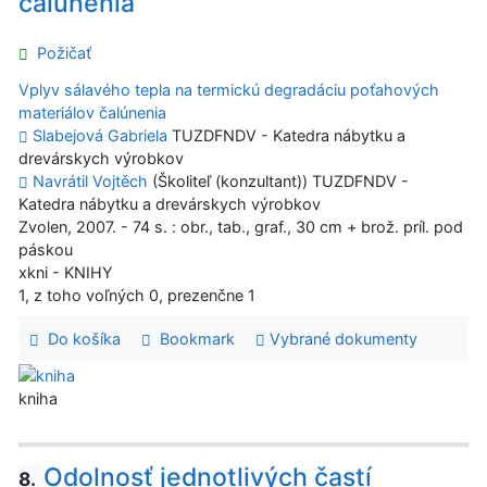
čalúnenia
Požičať
Vplyv sálavého tepla na termickú degradáciu poťahových
materiálov čalúnenia
Slabejová Gabriela
TUZDFNDV - Katedra nábytku a
drevárskych výrobkov
Navrátil Vojtěch
(Školiteľ (konzultant)) TUZDFNDV -
Katedra nábytku a drevárskych výrobkov
Zvolen, 2007. - 74 s. : obr., tab., graf., 30 cm + brož. príl. pod
páskou
xkni - KNIHY
1, z toho voľných 0, prezenčne 1
Do košíka
Bookmark
Vybrané dokumenty
kniha
Odolnosť jednotlivých častí
8.