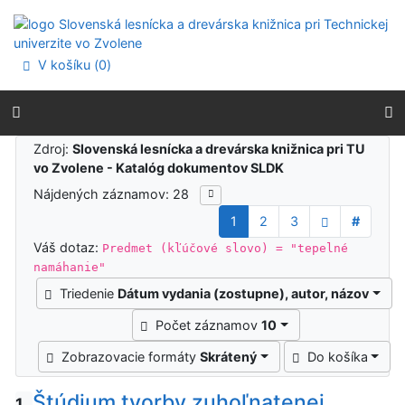
Prejsť na obsah
Prejsť na menu
Prehlásenie o webovej prístupnosti
V košíku (
0
)
Výsledky vyhľadávania
Zdroj:
Slovenská lesnícka a drevárska knižnica pri TU
vo Zvolene - Katalóg dokumentov SLDK
Nájdených záznamov: 28
1
2
3
#
Váš dotaz:
Predmet (kľúčové slovo) = "tepelné
namáhanie"
Triedenie
Dátum vydania (zostupne), autor, názov
Počet záznamov
10
Zobrazovacie formáty
Skrátený
Do košíka
Štúdium tvorby zuhoľnatenej
1.