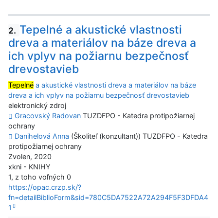
Tepelné a akustické vlastnosti
2.
dreva a materiálov na báze dreva a
ich vplyv na požiarnu bezpečnosť
drevostavieb
Tepelné
a akustické vlastnosti dreva a materiálov na báze
dreva a ich vplyv na požiarnu bezpečnosť drevostavieb
elektronický zdroj
Gracovský Radovan
TUZDFPO - Katedra protipožiarnej
ochrany
Danihelová Anna
(Školiteľ (konzultant)) TUZDFPO - Katedra
protipožiarnej ochrany
Zvolen, 2020
xkni - KNIHY
1, z toho voľných 0
https://opac.crzp.sk/?
fn=detailBiblioForm&sid=780C5DA7522A72A294F5F3DFDA4
1