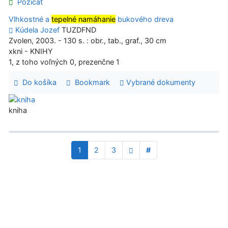
Požičať
Vlhkostné a
tepelné namáhanie
bukového dreva
Kúdela Jozef
TUZDFND
Zvolen, 2003. - 130 s. : obr., tab., graf., 30 cm
xkni - KNIHY
1, z toho voľných 0, prezenčne 1
Do košíka
Bookmark
Vybrané dokumenty
kniha
1
2
3
#