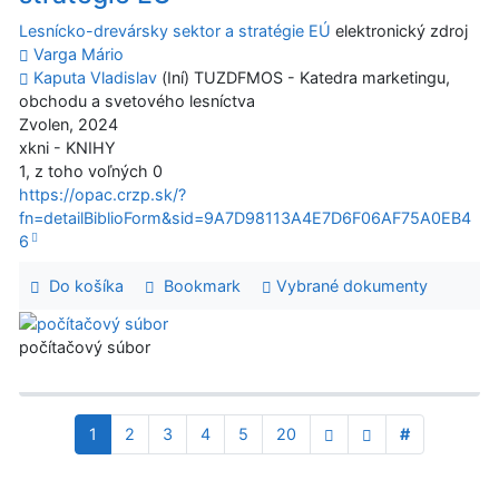
Lesnícko-drevársky sektor a stratégie EÚ
elektronický zdroj
Varga Mário
Kaputa Vladislav
(Iní) TUZDFMOS - Katedra marketingu,
obchodu a svetového lesníctva
Zvolen, 2024
xkni - KNIHY
1, z toho voľných 0
https://opac.crzp.sk/?
fn=detailBiblioForm&sid=9A7D98113A4E7D6F06AF75A0EB4
6
Do košíka
Bookmark
Vybrané dokumenty
počítačový súbor
1
2
3
4
5
20
#