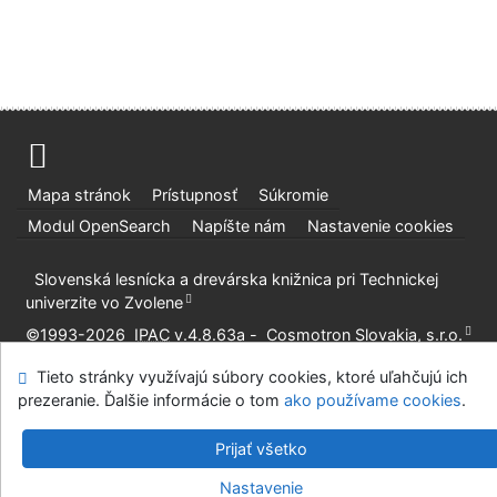
Mapa stránok
Prístupnosť
Súkromie
Modul OpenSearch
Napíšte nám
Nastavenie cookies
Slovenská lesnícka a drevárska knižnica pri Technickej
univerzite vo Zvolene
©1993-2026
IPAC
v.4.8.63a
-
Cosmotron Slovakia, s.r.o.
Tieto stránky využívajú súbory cookies, ktoré uľahčujú ich
prezeranie. Ďalšie informácie o tom
ako používame cookies
.
Prijať všetko
Nastavenie