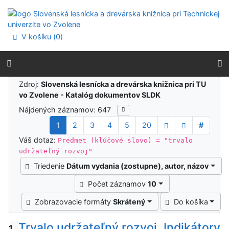
Prejsť na obsah
Prejsť na menu
Prehlásenie o webovej prístupnosti
V košíku (
0
)
Výsledky vyhľadávania
Zdroj:
Slovenská lesnícka a drevárska knižnica pri TU
vo Zvolene - Katalóg dokumentov SLDK
Nájdených záznamov: 647
1
2
3
4
5
20
#
Váš dotaz:
Predmet (kľúčové slovo) = "trvalo
udržateľný rozvoj"
Triedenie
Dátum vydania (zostupne), autor, názov
Počet záznamov
10
Zobrazovacie formáty
Skrátený
Do košíka
Trvalo udržateľný rozvoj. Indikátory
1.