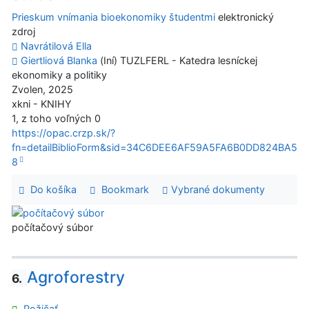
Prieskum vnímania bioekonomiky študentmi
elektronický
zdroj
Navrátilová Ella
Giertliová Blanka
(Iní) TUZLFERL - Katedra lesníckej
ekonomiky a politiky
Zvolen, 2025
xkni - KNIHY
1, z toho voľných 0
https://opac.crzp.sk/?
fn=detailBiblioForm&sid=34C6DEE6AF59A5FA6B0DD824BA5
8
Do košíka
Bookmark
Vybrané dokumenty
počítačový súbor
Agroforestry
6.
Požičať