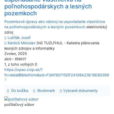
poľnohospodárskych a lesných
pozemkoch
Pozemkové úpravy ako nástroj na usporiadanie vlastníctva
na poľnohospodárskych a lesných pozemkoch
elektronický
zdroj
Lušňák Jozef
Kardoš Miroslav
(Iní) TUZLFHUL - Katedra plánovania
lesných zdrojov a informatiky
Zvolen, 2025
xkni - KNIHY
1, z toho voľných 0
https://opac.crzp.sk/?
fn=detailBiblioForm&sid=F3AF90715DF24108A23E16E80399
Do košíka
Bookmark
Vybrané dokumenty
počítačový súbor