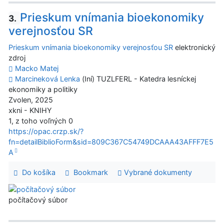
Prieskum vnímania bioekonomiky
3.
verejnosťou SR
Prieskum vnímania bioekonomiky verejnosťou SR
elektronický
zdroj
Macko Matej
Marcineková Lenka
(Iní) TUZLFERL - Katedra lesníckej
ekonomiky a politiky
Zvolen, 2025
xkni - KNIHY
1, z toho voľných 0
https://opac.crzp.sk/?
fn=detailBiblioForm&sid=809C367C54749DCAAA43AFFF7E5
A
Do košíka
Bookmark
Vybrané dokumenty
počítačový súbor