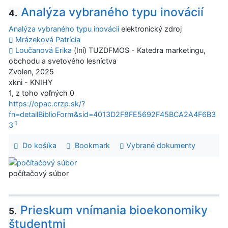
Analýza vybraného typu inovácií
4.
Analýza vybraného typu inovácií
elektronický zdroj
Mrázeková Patrícia
Loučanová Erika
(Iní) TUZDFMOS - Katedra marketingu,
obchodu a svetového lesníctva
Zvolen, 2025
xkni - KNIHY
1, z toho voľných 0
https://opac.crzp.sk/?
fn=detailBiblioForm&sid=4013D2F8FE5692F45BCA2A4F6B3
3
Do košíka
Bookmark
Vybrané dokumenty
počítačový súbor
Prieskum vnímania bioekonomiky
5.
študentmi