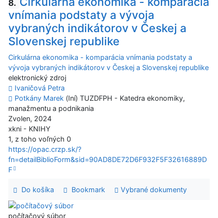
Cirkulárna ekonomika - komparácia
8.
vnímania podstaty a vývoja
vybraných indikátorov v Českej a
Slovenskej republike
Cirkulárna ekonomika - komparácia vnímania podstaty a
vývoja vybraných indikátorov v Českej a Slovenskej republike
elektronický zdroj
Ivaničová Petra
Potkány Marek
(Iní) TUZDFPH - Katedra ekonomiky,
manažmentu a podnikania
Zvolen, 2024
xkni - KNIHY
1, z toho voľných 0
https://opac.crzp.sk/?
fn=detailBiblioForm&sid=90AD8DE72D6F932F5F32616889D
F
Do košíka
Bookmark
Vybrané dokumenty
počítačový súbor