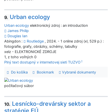
Urban ecology
9.
Urban ecology
elektronický zdroj : an introduction
James Philip
Douglas Ian
Abingdon :
Routledge
, 2024. - 1 online zdroj (xl, 529 p.) :
fotografie, grafy, obrázky, schémy, tabuľky
xelz - ELEKTRONICKÉ ZDROJE
1, z toho voľných 0
Plný text dostupný v internetovej sieti TUZVO
Do košíka
Bookmark
Vybrané dokumenty
počítačový súbor
Lesnícko-drevársky sektor a
10.
stratégie EÚ