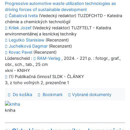
Progressive automotive waste utilization technologies as
driving forces of sustainable development
Čabalová Iveta
(Vedecký redaktor) TUZDFCHTD - Katedra
chémie a chemických technológií
Krilek Jozef
(Vedecký redaktor) TUZFTELT - Katedra
environmentálnej a lesníckej techniky
Legutko Stanislaw
(Recenzent)
Juchelková Dagmar
(Recenzent)
Kovac Pavel
(Recenzent)
Lüdenscheid :
RAM-Verlag
, 2024. - 221 p. : fotogr., graf.,
obr., sch., tab., 25 cm
xkni - KNIHY
(1) Publikačná činnosť SLDK - ČLÁNKY
3, z toho voľných 2, prezenčne 1
Do košíka
Bookmark
Vybrané dokumenty
kniha