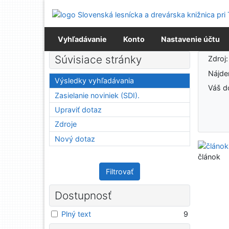
Prejsť na obsah
Prejsť na menu
Prehlásenie o webovej prístupnosti
Vyhľadávanie
Konto
Nastavenie účtu
Výsledky vyhľadávania
Súvisiace stránky
Zdroj
Nájd
Výsledky vyhľadávania
Váš d
Zasielanie noviniek (SDI).
Upraviť dotaz
Zdroje
Nový dotaz
článok
Filtrovať
Dostupnosť
Plný text
9