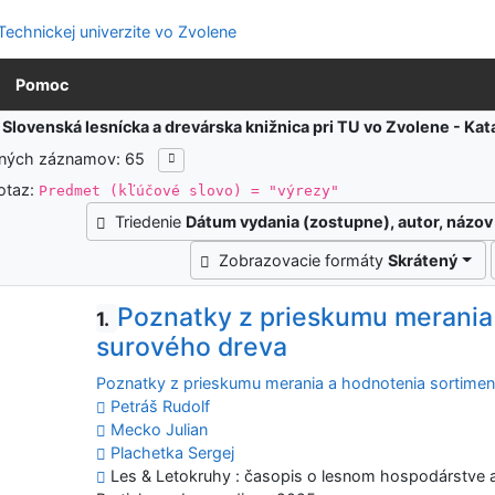
Pomoc
:
Slovenská lesnícka a drevárska knižnica pri TU vo Zvolene - K
ených záznamov: 65
otaz:
Predmet (kľúčové slovo) = "výrezy"
Triedenie
Dátum vydania (zostupne), autor, názov
Zobrazovacie formáty
Skrátený
Poznatky z prieskumu merania
1.
surového dreva
Poznatky z prieskumu merania a hodnotenia sortime
Petráš Rudolf
Mecko Julian
Plachetka Sergej
Les & Letokruhy : časopis o lesnom hospodárstve a 