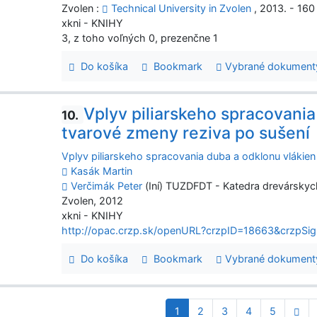
Zvolen :
Technical University in Zvolen
, 2013. - 160 
xkni - KNIHY
3, z toho voľných 0, prezenčne 1
Do košíka
Bookmark
Vybrané dokument
Vplyv piliarskeho spracovania
10.
tvarové zmeny reziva po sušení
Vplyv piliarskeho spracovania duba a odklonu vlákien
Kasák Martin
Verčimák Peter
(Iní) TUZDFDT - Katedra drevárskyc
Zvolen, 2012
xkni - KNIHY
http://opac.crzp.sk/openURL?crzpID=18663&crzpSig
Do košíka
Bookmark
Vybrané dokument
1
2
3
4
5