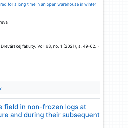
red for a long time in an open warehouse in winter
reva
revárskej fakulty. Vol. 63, no. 1 (2021), s. 49-62. -
y
field in non-frozen logs at
re and during their subsequent