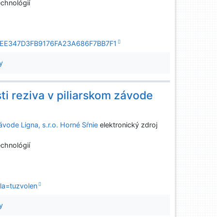
chnológií
&sid=EE347D3FB9176FA23A686F7BB7F1
y
i reziva v piliarskom závode
vode Ligna, s.r.o. Horné Sŕnie
elektronický zdroj
chnológií
la=tuzvolen
y