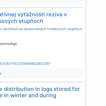
atívnej výťažnosti reziva v
bkových stupňoch
iva v závislosti na spracovaných hrúbkových stupňoch
echnológií
7E432E204D1F6C32995B8D3802D8
y
distribution in logs stored for
e in winter and during