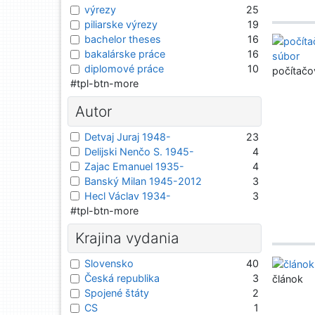
výrezy
25
piliarske výrezy
19
bachelor theses
16
bakalárske práce
16
diplomové práce
10
počítačo
#tpl-btn-more
Autor
Detvaj Juraj 1948-
23
Delijski Nenčo S. 1945-
4
Zajac Emanuel 1935-
4
Banský Milan 1945-2012
3
Hecl Václav 1934-
3
#tpl-btn-more
Krajina vydania
Slovensko
40
Česká republika
3
článok
Spojené štáty
2
CS
1