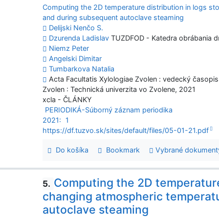
Computing the 2D temperature distribution in logs sto
and during subsequent autoclave steaming
Delijski Nenčo S.
Dzurenda Ladislav
TUZDFOD - Katedra obrábania d
Niemz Peter
Angelski Dimitar
Tumbarkova Natalia
Acta Facultatis Xylologiae Zvolen : vedecký časopis D
Zvolen : Technická univerzita vo Zvolene, 2021
xcla - ČLÁNKY
PERIODIKÁ-Súborný záznam periodika
2021:
1
https://df.tuzvo.sk/sites/default/files/05-01-21.pdf
Do košíka
Bookmark
Vybrané dokument
Computing the 2D temperature 
5.
changing atmospheric temperatu
autoclave steaming