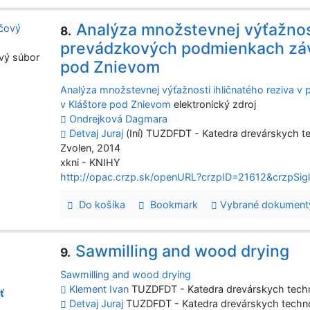
Analýza množstevnej výťažnost
8.
prevádzkových podmienkach zá
vý súbor
pod Znievom
Analýza množstevnej výťažnosti ihličnatého reziv
v Kláštore pod Znievom
elektronický zdroj
Ondrejková Dagmara
Detvaj Juraj
(Iní) TUZDFDT - Katedra drevárskych te
Zvolen, 2014
xkni - KNIHY
http://opac.crzp.sk/openURL?crzpID=21612&crzpSig
Do košíka
Bookmark
Vybrané dokument
Sawmilling and wood drying
9.
Sawmilling and wood drying
Klement Ivan
TUZDFDT - Katedra drevárskych techn
ť
Detvaj Juraj
TUZDFDT - Katedra drevárskych techno