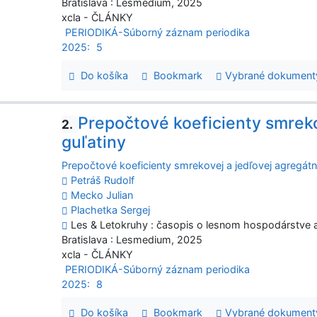
Bratislava : Lesmedium, 2025
xcla - ČLÁNKY
PERIODIKÁ-Súborný záznam periodika
2025:
5
Do košíka
Bookmark
Vybrané dokument
Prepočtové koeficienty smreko
2.
guľatiny
Prepočtové koeficienty smrekovej a jedľovej agregátn
Petráš Rudolf
Mecko Julian
Plachetka Sergej
Les & Letokruhy : časopis o lesnom hospodárstve a s
Bratislava : Lesmedium, 2025
xcla - ČLÁNKY
PERIODIKÁ-Súborný záznam periodika
2025:
8
Do košíka
Bookmark
Vybrané dokument