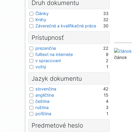
Druh dokumentu
Články
33
Knihy
32
Záverečné a kvalifikačné práce
30
Prístupnosť
prezenčne
22
fulltext na internete
9
článok
v spracovaní
2
voľný
1
Jazyk dokumentu
slovenčina
42
angličtina
15
čeština
4
ruština
3
poľština
1
Predmetové heslo