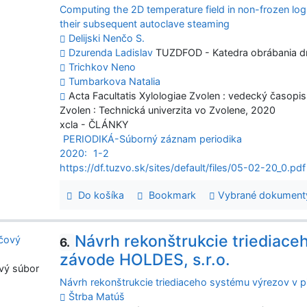
Computing the 2D temperature field in non-frozen lo
their subsequent autoclave steaming
Delijski Nenčo S.
Dzurenda Ladislav
TUZDFOD - Katedra obrábania d
Trichkov Neno
Tumbarkova Natalia
Acta Facultatis Xylologiae Zvolen : vedecký časopis D
Zvolen : Technická univerzita vo Zvolene, 2020
xcla - ČLÁNKY
PERIODIKÁ-Súborný záznam periodika
2020:
1-2
https://df.tuzvo.sk/sites/default/files/05-02-20_0.pdf
Do košíka
Bookmark
Vybrané dokument
Návrh rekonštrukcie triediace
6.
závode HOLDES, s.r.o.
vý súbor
Návrh rekonštrukcie triediaceho systému výrezov v p
Štrba Matúš