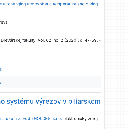
gs at changing atmospheric temperature and during
reva
revárskej fakulty. Vol. 62, no. 2 (2020), s. 47-59. -
y
ho systému výrezov v piliarskom
iliarskom závode HOLDES, s.r.o.
elektronický zdroj