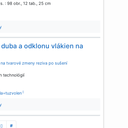
s. : 98 obr., 12 tab., 25 cm
y
 duba a odklonu vlákien na
 na tvarové zmeny reziva po sušení
h technológií
la=tuzvolen
y
#