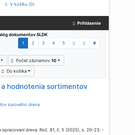
V košíku (
0
)
Prihlásenie
atalóg dokumentov SLDK
1
2
3
4
5
#
Počet záznamov
10
Do košíka
 a hodnotenia sortimentov
ntov surového dreva
spracovaní dreva. Roč. 81, č. 5 (2025), s. 20-23. -