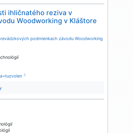
i ihličnatého reziva v
vodu Woodworking v Kláštore
a v prevádzkových podmienkach závodu Woodworking
chnológií
la=tuzvolen
y
ológií
lógií