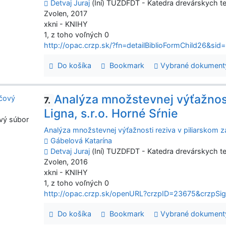
Detvaj Juraj
(Iní) TUZDFDT - Katedra drevárskych te
Zvolen, 2017
xkni - KNIHY
1, z toho voľných 0
http://opac.crzp.sk/?fn=detailBiblioFormChild26
Do košíka
Bookmark
Vybrané dokument
Analýza množstevnej výťažnost
7.
Ligna, s.r.o. Horné Sŕnie
vý súbor
Analýza množstevnej výťažnosti reziva v piliarskom zá
Gábelová Katarína
Detvaj Juraj
(Iní) TUZDFDT - Katedra drevárskych te
Zvolen, 2016
xkni - KNIHY
1, z toho voľných 0
http://opac.crzp.sk/openURL?crzpID=23675&crzpSig
Do košíka
Bookmark
Vybrané dokument