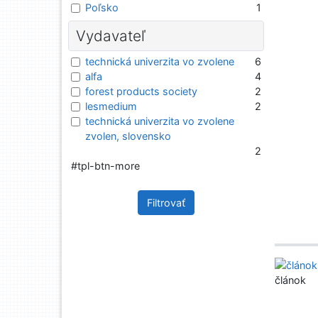
Poľsko
1
Vydavateľ
technická univerzita vo zvolene
6
alfa
4
forest products society
2
lesmedium
2
technická univerzita vo zvolene
zvolen, slovensko
2
#tpl-btn-more
Filtrovať
článok