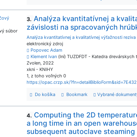
Analýza kvantitatívnej a kvalit
3.
závislosti na spracovaných hrú
vý súbor
Analýza kvantitatívnej a kvalitatívnej výťažnosti rez
elektronický zdroj
Popovec Adam
Klement Ivan
(Iní) TUZDFDT - Katedra drevárskych t
Zvolen, 2022
xkni - KNIHY
1, z toho voľných 0
https://opac.crzp.sk/?fn=detailBiblioForm&sid=
Do košíka
Bookmark
Vybrané dokument
Computing the 2D temperature 
4.
a long time in an open warehous
subsequent autoclave steaming