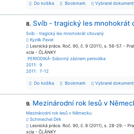
Do košíka
Bookmark
Vybrané dokument
Svíb - tragický les mnohokrát 
8.
Svíb - tragický les mnohokrát citovaný
Kyzlík Pavel
Lesnická práce. Roč. 90, č. 9 (2011), s. 56-57. - Pr
xcla - ČLÁNKY
PERIODIKÁ-Súborný záznam periodika
2011:
9
2011:
7-12
Do košíka
Bookmark
Vybrané dokument
Mezinárodní rok lesů v Němec
9.
Mezinárodní rok lesů v Německu
Schmechel Dirk
Lesnická práce. Roč. 90, č. 8 (2011), s. 28-29. - Pr
xcla - ČLÁNKY