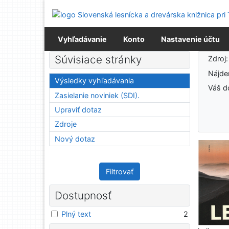
Prejsť na obsah
Prejsť na menu
Prehlásenie o webovej prístupnosti
Vyhľadávanie
Konto
Nastavenie účtu
Výsledky vyhľadávania
Súvisiace stránky
Zdroj
Nájd
Výsledky vyhľadávania
Váš d
Zasielanie noviniek (SDI).
Upraviť dotaz
Zdroje
Nový dotaz
Filtrovať
Dostupnosť
Plný text
2