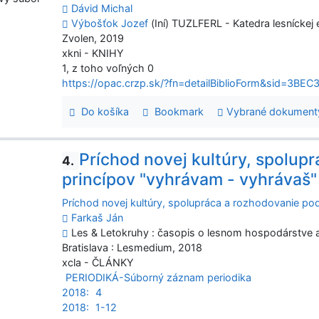
Dávid Michal
Výbošťok Jozef
(Iní) TUZLFERL - Katedra lesníckej 
Zvolen, 2019
xkni - KNIHY
1, z toho voľných 0
https://opac.crzp.sk/?fn=detailBiblioForm&sid=
Do košíka
Bookmark
Vybrané dokument
Príchod novej kultúry, spolup
4.
princípov "vyhrávam - vyhrávaš"
Príchod novej kultúry, spolupráca a rozhodovanie po
Farkaš Ján
Les & Letokruhy : časopis o lesnom hospodárstve a s
Bratislava : Lesmedium, 2018
xcla - ČLÁNKY
PERIODIKÁ-Súborný záznam periodika
2018:
4
2018:
1-12