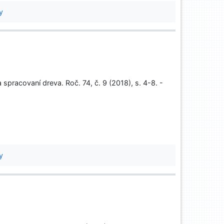
y
pracovaní dreva. Roč. 74, č. 9 (2018), s. 4-8. -
y