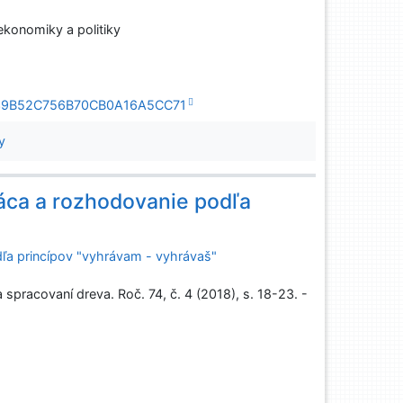
ekonomiky a politiky
3BEC39B52C756B70CB0A16A5CC71
y
ráca a rozhodovanie podľa
dľa princípov "vyhrávam - vyhrávaš"
pracovaní dreva. Roč. 74, č. 4 (2018), s. 18-23. -