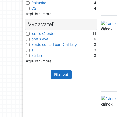
Rakúsko
4
CS
4
#tpl-btn-more
Vydavateľ
článok
lesnická práce
11
bratislava
6
kostelec nad černými lesy
3
s. l.
3
zürich
3
#tpl-btn-more
Filtrovať
článok