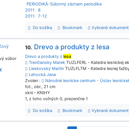
PERIODIKÁ-Súborný záznam periodika
2011:
8
2011:
7-12
Do košíka
Bookmark
Vybrané dokument
Drevo a produkty z lesa
10.
Drevo a produkty z
lesa
vý súbor
Trenčiansky Marek
TUZLFERL - Katedra lesníckej ek
Lieskovský Martin
TUZLFLTM - Katedra lesnej ťažb
ť
Lehocká Jana
Zvolen :
Národné lesnícke centrum - Ústav lesníck
fot., obr., 21 cm
xkni - KNIHY
1, z toho voľných 0, prezenčne 1
Do košíka
Bookmark
Vybrané dokument