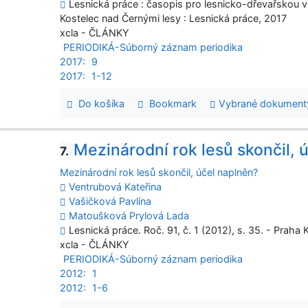
Lesnická práce : časopis pro lesnicko-dřevařskou věd
Kostelec nad Černými lesy : Lesnická práce, 2017
xcla - ČLÁNKY
PERIODIKÁ-Súborný záznam periodika
2017:
9
2017:
1-12
Do košíka
Bookmark
Vybrané dokument
Mezinárodní rok lesů skončil, 
7.
Mezinárodní rok lesů skončil, účel naplněn?
Ventrubová Kateřina
Vašičková Pavlína
Matoušková Prylová Lada
Lesnická práce. Roč. 91, č. 1 (2012), s. 35. - Praha
xcla - ČLÁNKY
PERIODIKÁ-Súborný záznam periodika
2012:
1
2012:
1-6