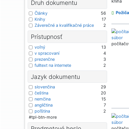
kniha
Druh dokumentu
Požiča
Články
56
Knihy
17
Záverečné a kvalifikačné práce
2
Prístupnosť
počítačo
voľný
13
v spracovaní
4
prezenčne
3
fulltext na internete
2
Jazyk dokumentu
slovenčina
29
čeština
20
nemčina
15
angličtina
7
poľština
2
#tpl-btn-more
Predmetové heslo
počítačo