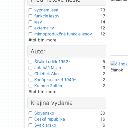
význam lesa
73
funkcie lesov
17
lesy
14
externality
12
mimoprodukčné funkcie lesov
12
#tpl-btn-more
Autor
Šišák Luděk 1952-
5
Jařabáč Milan
3
článok
Chlebek Alois
2
Konôpka Jozef 1940-
2
Kramec Zoltán
2
#tpl-btn-more
Krajina vydania
Slovensko
30
Česká republika
16
Švajčiarsko
6