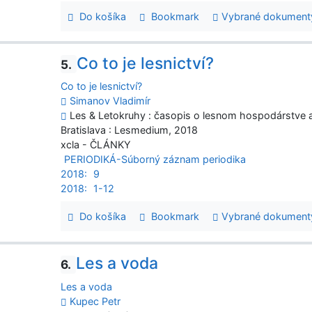
Do košíka
Bookmark
Vybrané dokument
Co to je lesnictví?
5.
Co to je lesnictví?
Simanov Vladimír
Les & Letokruhy : časopis o lesnom hospodárstve a s
Bratislava : Lesmedium, 2018
xcla - ČLÁNKY
PERIODIKÁ-Súborný záznam periodika
2018:
9
2018:
1-12
Do košíka
Bookmark
Vybrané dokument
Les a voda
6.
Les a voda
Kupec Petr