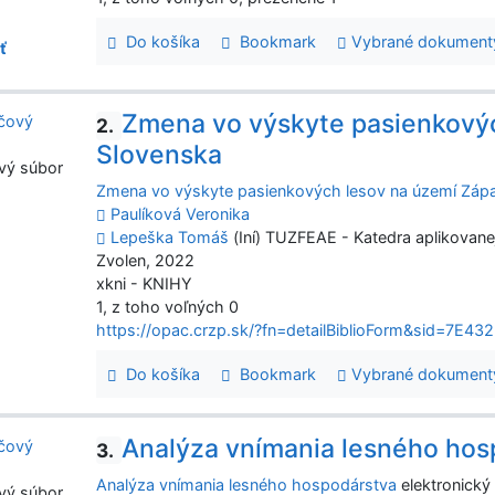
Do košíka
Bookmark
Vybrané dokument
ť
Zmena vo výskyte pasienkový
2.
Slovenska
vý súbor
Zmena vo výskyte pasienkových lesov na území Záp
Paulíková Veronika
Lepeška Tomáš
(Iní) TUZFEAE - Katedra aplikovane
Zvolen, 2022
xkni - KNIHY
1, z toho voľných 0
https://opac.crzp.sk/?fn=detailBiblioForm&sid=7
Do košíka
Bookmark
Vybrané dokument
Analýza vnímania lesného hos
3.
Analýza vnímania lesného hospodárstva
elektronický
vý súbor