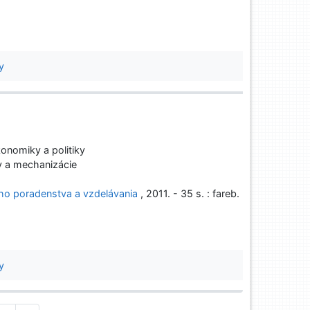
y
onomiky a politiky
y a mechanizácie
eho poradenstva a vzdelávania
, 2011. - 35 s. : fareb.
y