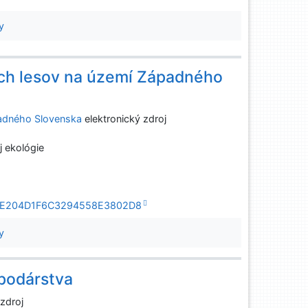
y
ch lesov na území Západného
adného Slovenska
elektronický zdroj
j ekológie
E432E204D1F6C3294558E3802D8
y
podárstva
 zdroj