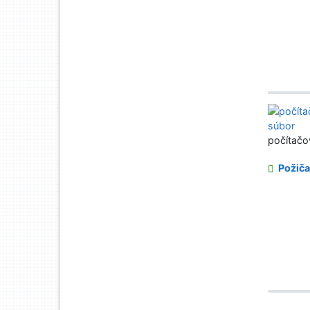
počítačo
Požiča