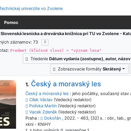
Pomoc
:
Slovenská lesnícka a drevárska knižnica pri TU vo Zvolene - K
ených záznamov: 73
otaz:
Predmet (kľúčové slovo) = "význam lesa"
Triedenie
Dátum vydania (zostupne), autor, názov
Zobrazovacie formáty
Skrátený
Český a moravský les
1.
Český a moravský les
: jeho počátky, současný stav
Cílek Václav
(Vedecký redaktor)
Polívka Martin
(Vedecký redaktor)
Vacek Zdeněk
(Vedecký redaktor)
Praha :
Dokořán
, 2022. - 463, [32] s. : obr., tab., gr
xkni - KNIHY
1, z toho voľných 0, prezenčne 1