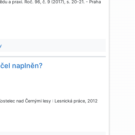
u a praxi. Roč. 96, č. 9 (2017), s. 20-21. - Praha
y
účel naplněn?
 Kostelec nad Černými lesy : Lesnická práce, 2012