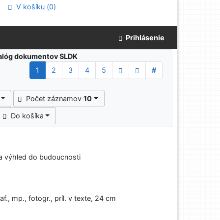
V košíku (
0
)
Prihlásenie
atalóg dokumentov SLDK
1
2
3
4
5
#
Počet záznamov
10
Do košíka
 a výhled do budoucnosti
af., mp., fotogr., príl. v texte, 24 cm