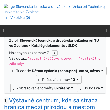
Prejsť na obsah
Prejsť na menu
Prehlásenie o webovej prístupnosti
V košíku (
0
)
Výsledky vyhľadávania
Zdroj:
Slovenská lesnícka a drevárska knižnica pri TU
vo Zvolene - Katalóg dokumentov SLDK
Nájdených záznamov: 7
Váš dotaz:
Predmet (kľúčové slovo) = "vertikálne
záhrady"
Triedenie
Dátum vydania (zostupne), autor, názov
Počet záznamov
10
Zobrazovacie formáty
Skrátený
Do košíka
Výstavné centrum, kde sa stráca
1.
hranica medzi prírodou a mestom