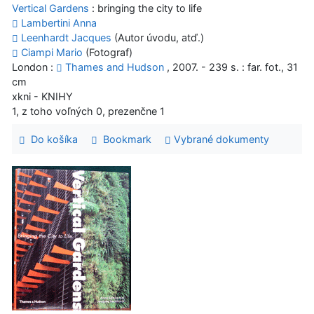
Vertical Gardens
: bringing the city to life
Lambertini Anna
Leenhardt Jacques
(Autor úvodu, atď.)
Ciampi Mario
(Fotograf)
London :
Thames and Hudson
, 2007. - 239 s. : far. fot., 31
cm
xkni - KNIHY
1, z toho voľných 0, prezenčne 1
Do košíka
Bookmark
Vybrané dokumenty