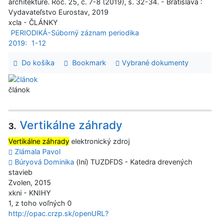
architektúre. Roč. 25, č. 7-8 (2019), s. 32-34. - Bratislava :
Vydavateľstvo Eurostav, 2019
xcla - ČLÁNKY
PERIODIKÁ-Súborný záznam periodika
2019:
1-12
Do košíka
Bookmark
Vybrané dokumenty
článok
Vertikálne záhrady
3.
Vertikálne záhrady
elektronický zdroj
Zlámala Pavol
Búryová Dominika
(Iní) TUZDFDS - Katedra drevených
stavieb
Zvolen, 2015
xkni - KNIHY
1, z toho voľných 0
http://opac.crzp.sk/openURL?