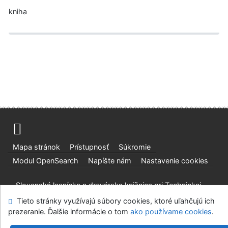
kniha
Mapa stránok
Prístupnosť
Súkromie
Modul OpenSearch
Napíšte nám
Nastavenie cookies
Slovenská lesnícka a drevárska knižnica pri Technickej
univerzite vo Zvolene
Tieto stránky využívajú súbory cookies, ktoré uľahčujú ich
©1993-2026
IPAC
v.4.8.63a
-
Cosmotron Slovakia, s.r.o.
prezeranie. Ďalšie informácie o tom
ako používame cookies
.