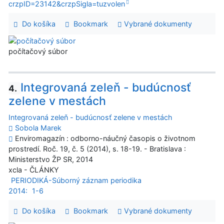
crzpID=23142&crzpSigla=tuzvolen
Do košíka
Bookmark
Vybrané dokumenty
počítačový súbor
Integrovaná zeleň - budúcnosť
4.
zelene v mestách
Integrovaná zeleň - budúcnosť zelene v mestách
Sobola Marek
Enviromagazín : odborno-náučný časopis o životnom
prostredí. Roč. 19, č. 5 (2014), s. 18-19. - Bratislava :
Ministerstvo ŽP SR, 2014
xcla - ČLÁNKY
PERIODIKÁ-Súborný záznam periodika
2014:
1-6
Do košíka
Bookmark
Vybrané dokumenty