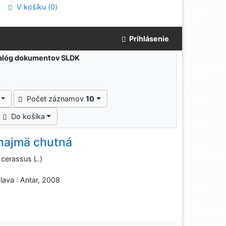
V košíku (
0
)
Prihlásenie
atalóg dokumentov SLDK
Počet záznamov
10
Do košíka
 najmä chutná
 cerassus L.)
lava : Antar, 2008