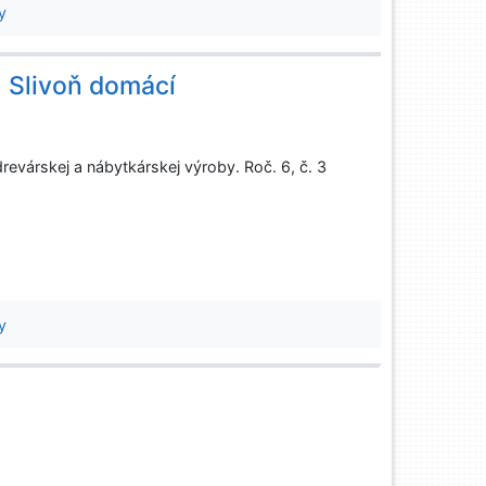
y
 Slivoň domácí
evárskej a nábytkárskej výroby. Roč. 6, č. 3
y