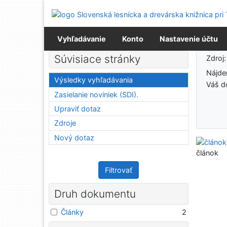
Prejsť na obsah
Prejsť na menu
Prehlásenie o webovej prístupnosti
Vyhľadávanie
Konto
Nastavenie účtu
Výsledky vyhľadávania
Súvisiace stránky
Zdroj
Nájd
Výsledky vyhľadávania
Váš d
Zasielanie noviniek (SDI).
Upraviť dotaz
Zdroje
Nový dotaz
článok
Filtrovať
Druh dokumentu
Články
2