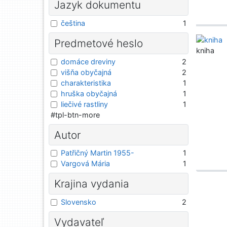
Jazyk dokumentu
čeština
1
Predmetové heslo
kniha
domáce dreviny
2
višňa obyčajná
2
charakteristika
1
hruška obyčajná
1
liečivé rastliny
1
#tpl-btn-more
Autor
Patřičný Martin 1955-
1
Vargová Mária
1
Krajina vydania
Slovensko
2
Vydavateľ