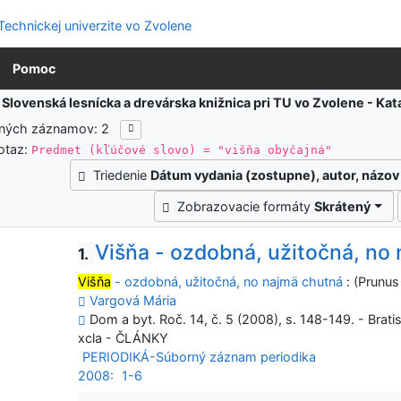
Pomoc
:
Slovenská lesnícka a drevárska knižnica pri TU vo Zvolene - K
ených záznamov: 2
otaz:
Predmet (kľúčové slovo) = "višňa obyčajná"
Triedenie
Dátum vydania (zostupne), autor, názov
Zobrazovacie formáty
Skrátený
Višňa - ozdobná, užitočná, no
1.
Višňa
- ozdobná, užitočná, no najmä chutná
: (Prunus
Vargová Mária
Dom a byt. Roč. 14, č. 5 (2008), s. 148-149. - Bratis
xcla - ČLÁNKY
PERIODIKÁ-Súborný záznam periodika
2008:
1-6