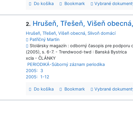
Do košíka
Bookmark
Vybrané dokument
Hrušeň, Třešeň, Višeň obecná,
2.
Hrušeň, Třešeň, Višeň obecná, Slivoň domácí
Patřičný Martin
Stolársky magazín : odborný časopis pre podporu dr
(2005), s. 6-7. - Trendwood-twd : Banská Bystrica
xcla - ČLÁNKY
PERIODIKÁ-Súborný záznam periodika
2005:
3
2005:
1-12
Do košíka
Bookmark
Vybrané dokument