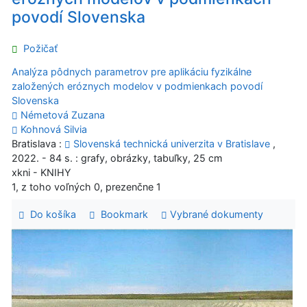
povodí Slovenska
Požičať
Analýza pôdnych parametrov pre aplikáciu fyzikálne
založených eróznych modelov v podmienkach povodí
Slovenska
Németová Zuzana
Kohnová Silvia
Bratislava :
Slovenská technická univerzita v Bratislave
,
2022. - 84 s. : grafy, obrázky, tabuľky, 25 cm
xkni - KNIHY
1, z toho voľných 0, prezenčne 1
Do košíka
Bookmark
Vybrané dokumenty