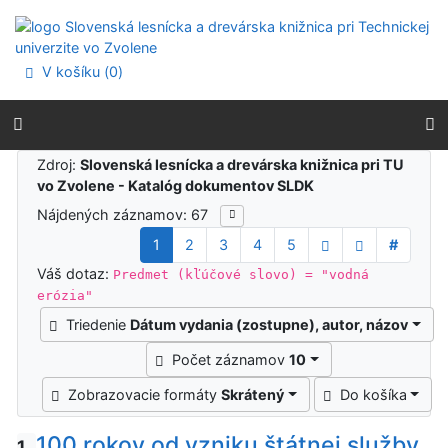
Prejsť na obsah
Prejsť na menu
Prehlásenie o webovej prístupnosti
V košíku (
0
)
Výsledky vyhľadávania
Zdroj:
Slovenská lesnícka a drevárska knižnica pri TU
vo Zvolene - Katalóg dokumentov SLDK
Nájdených záznamov: 67
1
2
3
4
5
#
Váš dotaz:
Predmet (kľúčové slovo) = "vodná
erózia"
Triedenie
Dátum vydania (zostupne), autor, názov
Počet záznamov
10
Zobrazovacie formáty
Skrátený
Do košíka
100 rokov od vzniku štátnej služby
1.