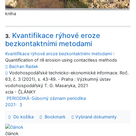
kniha
Kvantifikace rýhové eroze
3.
bezkontaktními metodami
Kvantifikace rýhové eroze bezkontaktními metodami
:
Quantification of rill erosion using contactless methods
Bachan Radek
Vodohospodářské technicko-ekonomické informace. Roč.
63, č. 3 (2021), s. 43-49. - Praha : Výzkumný ústav
vodohospodářský T. G. Masaryka, 2021
xcla - ČLÁNKY
PERIODIKÁ-Súborný záznam periodika
2021:
3
Do košíka
Bookmark
Vybrané dokumenty
článok