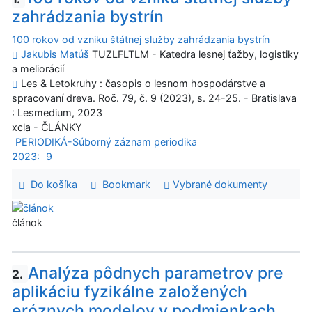
zahrádzania bystrín
100 rokov od vzniku štátnej služby zahrádzania bystrín
Jakubis Matúš
TUZLFLTLM - Katedra lesnej ťažby, logistiky
a meliorácií
Les & Letokruhy : časopis o lesnom hospodárstve a
spracovaní dreva. Roč. 79, č. 9 (2023), s. 24-25. - Bratislava
: Lesmedium, 2023
xcla - ČLÁNKY
PERIODIKÁ-Súborný záznam periodika
2023:
9
Do košíka
Bookmark
Vybrané dokumenty
článok
Analýza pôdnych parametrov pre
2.
aplikáciu fyzikálne založených
eróznych modelov v podmienkach