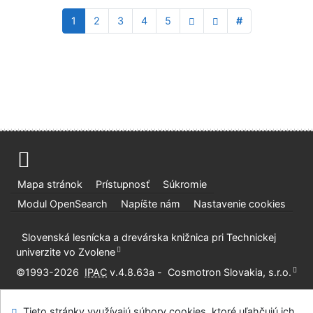
1
2
3
4
5
#
Mapa stránok
Prístupnosť
Súkromie
Modul OpenSearch
Napíšte nám
Nastavenie cookies
Slovenská lesnícka a drevárska knižnica pri Technickej
univerzite vo Zvolene
©1993-2026
IPAC
v.4.8.63a
-
Cosmotron Slovakia, s.r.o.
Tieto stránky využívajú súbory cookies, ktoré uľahčujú ich