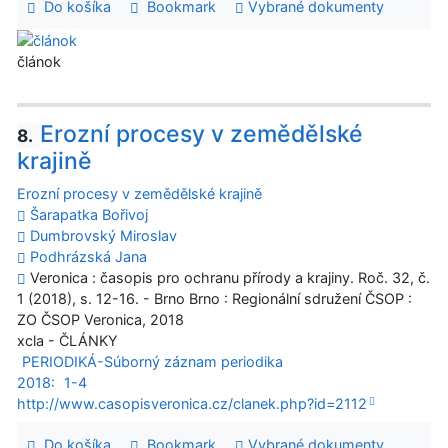
Do košíka
Bookmark
Vybrané dokumenty
článok
Erozní procesy v zemědělské
8.
krajině
Erozní procesy v zemědělské krajině
Šarapatka Bořivoj
Dumbrovský Miroslav
Podhrázská Jana
Veronica : časopis pro ochranu přírody a krajiny. Roč. 32, č.
1 (2018), s. 12-16. - Brno Brno : Regionální sdružení ČSOP :
ZO ČSOP Veronica, 2018
xcla - ČLÁNKY
PERIODIKÁ-Súborný záznam periodika
2018:
1-4
http://www.casopisveronica.cz/clanek.php?id=2112
Do košíka
Bookmark
Vybrané dokumenty