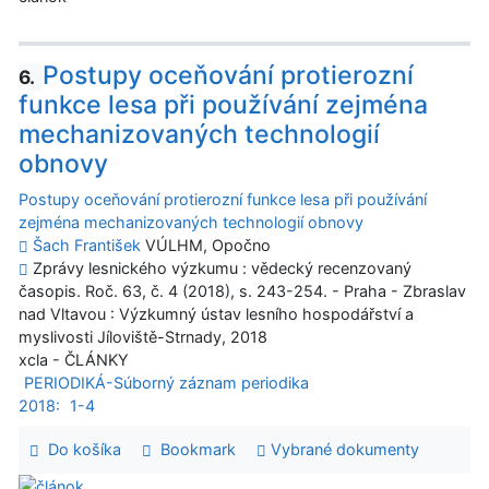
Postupy oceňování protierozní
6.
funkce lesa při používání zejména
mechanizovaných technologií
obnovy
Postupy oceňování protierozní funkce lesa při používání
zejména mechanizovaných technologií obnovy
Šach František
VÚLHM, Opočno
Zprávy lesnického výzkumu : vědecký recenzovaný
časopis. Roč. 63, č. 4 (2018), s. 243-254. - Praha - Zbraslav
nad Vltavou : Výzkumný ústav lesního hospodářství a
myslivosti Jíloviště-Strnady, 2018
xcla - ČLÁNKY
PERIODIKÁ-Súborný záznam periodika
2018:
1-4
Do košíka
Bookmark
Vybrané dokumenty