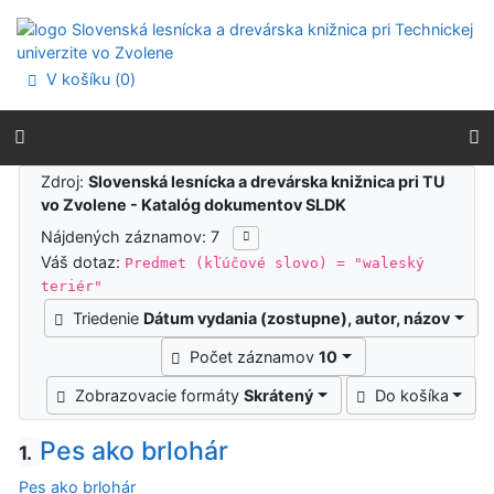
Prejsť na obsah
Prejsť na menu
Prehlásenie o webovej prístupnosti
V košíku (
0
)
Výsledky vyhľadávania
Zdroj:
Slovenská lesnícka a drevárska knižnica pri TU
vo Zvolene - Katalóg dokumentov SLDK
Nájdených záznamov: 7
Váš dotaz:
Predmet (kľúčové slovo) = "waleský
teriér"
Triedenie
Dátum vydania (zostupne), autor, názov
Počet záznamov
10
Zobrazovacie formáty
Skrátený
Do košíka
Pes ako brlohár
1.
Pes ako brlohár