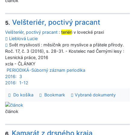
článok
Velšteriér, poctivý pracant
5.
Velšteriér, poctivý pracant
:
teriér
i v lovecké praxi
Lieblová Lucie
Svět myslivosti : měsíčník pro myslivce a přátele přírody.
Roč. 17, č. 3 (2016), s. 28-31. - Kostelec nad Černými lesy :
Lesnická práce, 2016
xcla - ČLÁNKY
PERIODIKÁ-Súborný záznam periodika
2016:
3
2016:
1-12
Do košíka
Bookmark
Vybrané dokumenty
článok
Kamarát z drsného kraja
6.