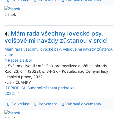
článok
Mám rada všechny lovecké psy,
4.
velšové mi navždy zůstanou v srdci
Mám rada všechny lovecké psy, velšové mi navždy zůstanou
v srdci
Pačes Dalibor
Svět myslivosti : měsíčník pro myslivce a přátele přírody.
Roč. 23, č. 4 (2022), s. 34-37. - Kostelec nad Černými lesy :
Lesnická práce, 2022
xcla - ČLÁNKY
PERIODIKÁ-Súborný záznam periodika
2022:
4
Do košíka
Bookmark
Vybrané dokumenty