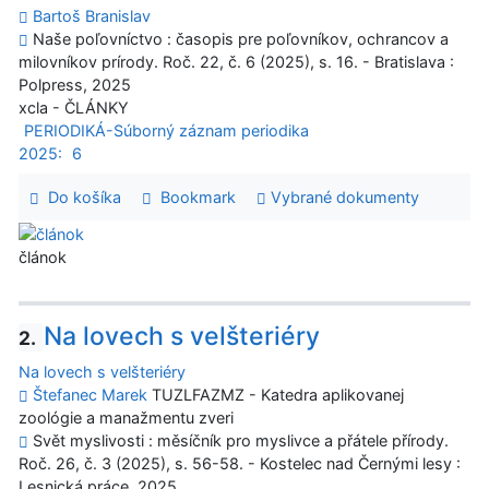
Bartoš Branislav
Naše poľovníctvo : časopis pre poľovníkov, ochrancov a
milovníkov prírody. Roč. 22, č. 6 (2025), s. 16. - Bratislava :
Polpress, 2025
xcla - ČLÁNKY
PERIODIKÁ-Súborný záznam periodika
2025:
6
Do košíka
Bookmark
Vybrané dokumenty
článok
Na lovech s velšteriéry
2.
Na lovech s velšteriéry
Štefanec Marek
TUZLFAZMZ - Katedra aplikovanej
zoológie a manažmentu zveri
Svět myslivosti : měsíčník pro myslivce a přátele přírody.
Roč. 26, č. 3 (2025), s. 56-58. - Kostelec nad Černými lesy :
Lesnická práce, 2025